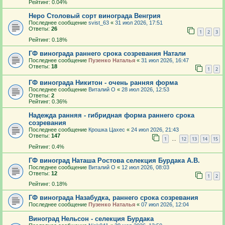
Рейтинг: 0.04%
Неро Столовый сорт винограда Венгрия
Последнее сообщение
svist_63
«
31 июл 2026, 17:51
Ответы:
26
1
2
3
Рейтинг: 0.18%
ГФ винограда раннего срока созревания Натали
Последнее сообщение
Пузенко Наталья
«
31 июл 2026, 16:47
Ответы:
18
1
2
ГФ винограда Никитон - очень ранняя форма
Последнее сообщение
Виталий О
«
28 июл 2026, 12:53
Ответы:
2
Рейтинг: 0.36%
Надежда ранняя - гибридная форма раннего срока
созревания
Последнее сообщение
Крошка Цахес
«
24 июл 2026, 21:43
Ответы:
147
1
12
13
14
15
…
Рейтинг: 0.4%
ГФ виноград Наташа Ростова селекция Бурдака А.В.
Последнее сообщение
Виталий О
«
12 июл 2026, 08:03
Ответы:
12
1
2
Рейтинг: 0.18%
ГФ винограда Назабудка, раннего срока созревания
Последнее сообщение
Пузенко Наталья
«
07 июл 2026, 12:04
Виноград Нельсон - селекция Бурдака