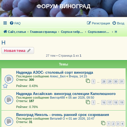
ФОРУМ ВИНОГРАД
FAQ
Регистрация
Вход
Сайт, статьи
Главная страница
Сорта и гибридные формы винограда
Сорта винограда
Н
Н
Новая тема
27 тем • Страница
1
из
1
Темы
Надежда АЗОС- столовый сорт винограда
Последнее сообщение
Алекс_Бел
«
Вчера, 14:15
Ответы:
300
1
28
29
30
31
…
Рейтинг: 0.43%
Надежда Аксайская- виноград селекции Капелюшного
Последнее сообщение
Виктор488
«
05 авг 2026, 09:50
Ответы:
187
1
16
17
18
19
…
Рейтинг: 0.76%
Виноград Николь - очень ранний срок созревания
Последнее сообщение
Виталий О
«
01 авг 2026, 10:47
Ответы:
31
1
2
3
4