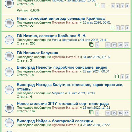
Последнее сообщение
Nick041
«
30 мар 2026, 13:50
Ответы:
74
1
5
6
7
8
…
Рейтинг: 0.65%
Нина- столовый виноград селекции Крайнова
Последнее сообщение
Пузенко Наталья
«
15 мар 2026, 00:01
Ответы:
27
1
2
3
ГФ Низина, селекция Крайнова В .Н.
Последнее сообщение
Елена Шевченко
«
04 ноя 2025, 21:41
Ответы:
200
1
18
19
20
21
…
ГФ Новичок Калугина
Последнее сообщение
Пузенко Наталья
«
31 авг 2025, 12:16
Ответы:
3
Виноград Невеста- подробное описание, видео
Последнее сообщение
Пузенко Наталья
«
11 авг 2024, 00:34
Ответы:
18
1
2
Виноград Находка Калугина- описание, характеристики,
отзывы
Последнее сообщение
Маршал
«
08 окт 2023, 08:30
Ответы:
4
Новое столетие ЗГТУ- столовый сорт винограда
Последнее сообщение
Пузенко Наталья
«
13 сен 2022, 17:21
Ответы:
162
1
14
15
16
17
…
Виноград Найден- болгарской селекции
Последнее сообщение
Пузенко Наталья
«
23 авг 2020, 22:22