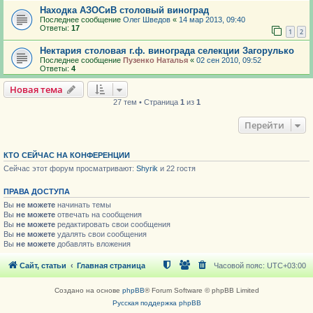
Находка АЗОСиВ столовый виноград
Последнее сообщение
Олег Шведов
«
14 мар 2013, 09:40
Ответы:
17
1
2
Нектария столовая г.ф. винограда селекции Загорулько
Последнее сообщение
Пузенко Наталья
«
02 сен 2010, 09:52
Ответы:
4
Новая тема
27 тем • Страница
1
из
1
Перейти
КТО СЕЙЧАС НА КОНФЕРЕНЦИИ
Сейчас этот форум просматривают:
Shyrik
и 22 гостя
ПРАВА ДОСТУПА
Вы
не можете
начинать темы
Вы
не можете
отвечать на сообщения
Вы
не можете
редактировать свои сообщения
Вы
не можете
удалять свои сообщения
Вы
не можете
добавлять вложения
Сайт, статьи
Главная страница
Часовой пояс:
UTC+03:00
Создано на основе
phpBB
® Forum Software © phpBB Limited
Русская поддержка phpBB