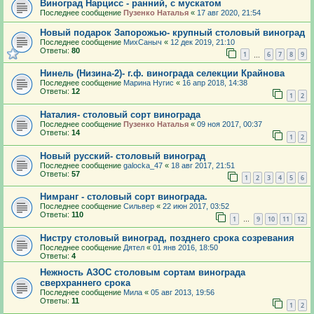
Виноград Нарцисс - ранний, с мускатом
Последнее сообщение
Пузенко Наталья
«
17 авг 2020, 21:54
Новый подарок Запорожью- крупный столовый виноград
Последнее сообщение
МихСаныч
«
12 дек 2019, 21:10
Ответы:
80
1
6
7
8
9
…
Нинель (Низина-2)- г.ф. винограда селекции Крайнова
Последнее сообщение
Марина Нугис
«
16 апр 2018, 14:38
Ответы:
12
1
2
Наталия- столовый сорт винограда
Последнее сообщение
Пузенко Наталья
«
09 ноя 2017, 00:37
Ответы:
14
1
2
Новый русский- столовый виноград
Последнее сообщение
galocka_47
«
18 авг 2017, 21:51
Ответы:
57
1
2
3
4
5
6
Нимранг - столовый сорт винограда.
Последнее сообщение
Сильвер
«
22 июн 2017, 03:52
Ответы:
110
1
9
10
11
12
…
Нистру столовый виноград, позднего срока созревания
Последнее сообщение
Дятел
«
01 янв 2016, 18:50
Ответы:
4
Нежность АЗОС столовым сортам винограда
сверхраннего срока
Последнее сообщение
Мила
«
05 авг 2013, 19:56
Ответы:
11
1
2