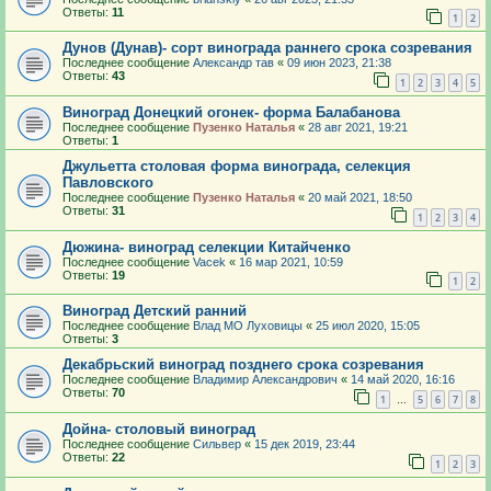
Ответы:
11
1
2
Дунов (Дунав)- сорт винограда раннего срока созревания
Последнее сообщение
Александр тав
«
09 июн 2023, 21:38
Ответы:
43
1
2
3
4
5
Виноград Донецкий огонек- форма Балабанова
Последнее сообщение
Пузенко Наталья
«
28 авг 2021, 19:21
Ответы:
1
Джульетта столовая форма винограда, селекция
Павловского
Последнее сообщение
Пузенко Наталья
«
20 май 2021, 18:50
Ответы:
31
1
2
3
4
Дюжина- виноград селекции Китайченко
Последнее сообщение
Vacek
«
16 мар 2021, 10:59
Ответы:
19
1
2
Виноград Детский ранний
Последнее сообщение
Влад МО Луховицы
«
25 июл 2020, 15:05
Ответы:
3
Декабрьский виноград позднего срока созревания
Последнее сообщение
Владимир Александрович
«
14 май 2020, 16:16
Ответы:
70
1
5
6
7
8
…
Дойна- столовый виноград
Последнее сообщение
Сильвер
«
15 дек 2019, 23:44
Ответы:
22
1
2
3