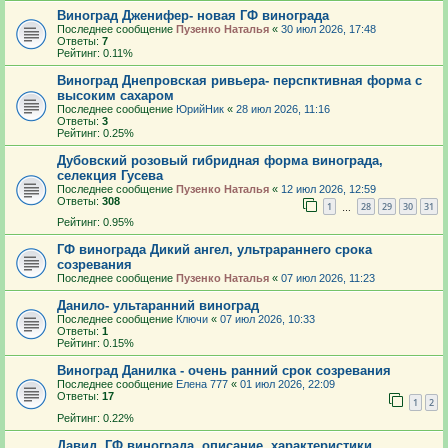
Виноград Дженифер- новая ГФ винограда
Последнее сообщение
Пузенко Наталья
«
30 июл 2026, 17:48
Ответы:
7
Рейтинг: 0.11%
Виноград Днепровская ривьера- перспктивная форма с
высоким сахаром
Последнее сообщение
ЮрийНик
«
28 июл 2026, 11:16
Ответы:
3
Рейтинг: 0.25%
Дубовский розовый гибридная форма винограда,
селекция Гусева
Последнее сообщение
Пузенко Наталья
«
12 июл 2026, 12:59
Ответы:
308
1
28
29
30
31
…
Рейтинг: 0.95%
ГФ винограда Дикий ангел, ультрараннего срока
созревания
Последнее сообщение
Пузенко Наталья
«
07 июл 2026, 11:23
Данило- ультаранний виноград
Последнее сообщение
Ключи
«
07 июл 2026, 10:33
Ответы:
1
Рейтинг: 0.15%
Виноград Данилка - очень ранний срок созревания
Последнее сообщение
Елена 777
«
01 июл 2026, 22:09
Ответы:
17
1
2
Рейтинг: 0.22%
Давид, ГФ винограда, описание, характеристики