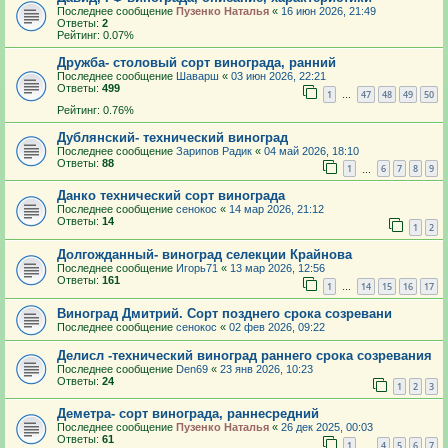
Последнее сообщение
Пузенко Наталья
«
16 июн 2026, 21:49
Ответы:
2
Рейтинг: 0.07%
Дружба- столовый сорт винограда, ранний
Последнее сообщение
Шаварш
«
03 июн 2026, 22:21
Ответы:
499
1
47
48
49
50
…
Рейтинг: 0.76%
Дублянский- технический виноград
Последнее сообщение
Зарипов Радик
«
04 май 2026, 18:10
Ответы:
88
1
6
7
8
9
…
Данко технический сорт винограда
Последнее сообщение
сенокос
«
14 мар 2026, 21:12
Ответы:
14
1
2
Долгожданный- виноград селекции Крайнова
Последнее сообщение
Игорь71
«
13 мар 2026, 12:56
Ответы:
161
1
14
15
16
17
…
Виноград Дмитрий. Сорт позднего срока созревани
Последнее сообщение
сенокос
«
02 фев 2026, 09:22
Делисл -технический виноград раннего срока созревания
Последнее сообщение
Den69
«
23 янв 2026, 10:23
Ответы:
24
1
2
3
Деметра- сорт винограда, раннесредний
Последнее сообщение
Пузенко Наталья
«
26 дек 2025, 00:03
Ответы:
61
1
4
5
6
7
…