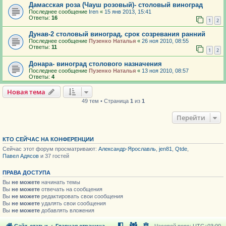
Дамасская роза (Чауш розовый)- столовый виноград
Последнее сообщение
Iren
«
15 янв 2013, 15:41
Ответы:
16
1
2
Дунав-2 столовый виноград, срок созревания ранний
Последнее сообщение
Пузенко Наталья
«
26 ноя 2010, 08:55
Ответы:
11
1
2
Донара- виноград столового назначения
Последнее сообщение
Пузенко Наталья
«
13 ноя 2010, 08:57
Ответы:
4
Новая тема
49 тем • Страница
1
из
1
Перейти
КТО СЕЙЧАС НА КОНФЕРЕНЦИИ
Сейчас этот форум просматривают:
Александр-Ярославль
,
jen81
,
Qtde
,
Павел Адясов
и 37 гостей
ПРАВА ДОСТУПА
Вы
не можете
начинать темы
Вы
не можете
отвечать на сообщения
Вы
не можете
редактировать свои сообщения
Вы
не можете
удалять свои сообщения
Вы
не можете
добавлять вложения
Сайт, статьи
Главная страница
Часовой пояс:
UTC+03:00