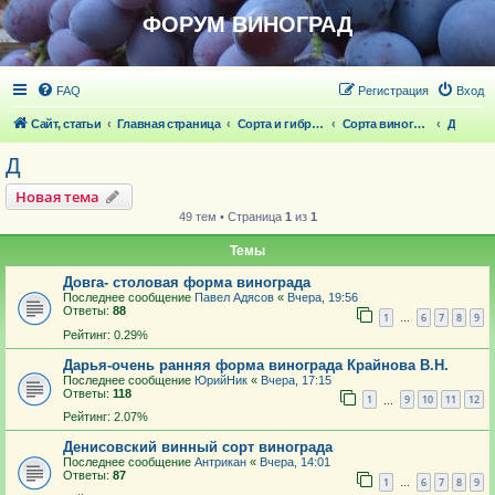
ФОРУМ ВИНОГРАД
FAQ
Регистрация
Вход
Сайт, статьи
Главная страница
Сорта и гибридные формы винограда
Сорта винограда
Д
Д
Новая тема
49 тем • Страница
1
из
1
Темы
Довга- столовая форма винограда
Последнее сообщение
Павел Адясов
«
Вчера, 19:56
Ответы:
88
1
6
7
8
9
…
Рейтинг: 0.29%
Дарья-очень ранняя форма винограда Крайнова В.Н.
Последнее сообщение
ЮрийНик
«
Вчера, 17:15
Ответы:
118
1
9
10
11
12
…
Рейтинг: 2.07%
Денисовский винный сорт винограда
Последнее сообщение
Антрикан
«
Вчера, 14:01
Ответы:
87
1
6
7
8
9
…