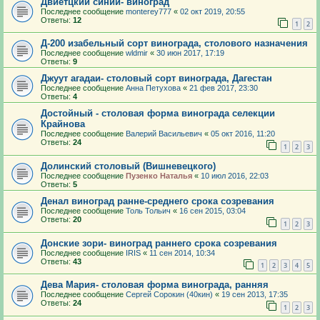
Двиетцкий синий- виноград
Последнее сообщение
monterey777
«
02 окт 2019, 20:55
Ответы:
12
1
2
Д-200 изабельный сорт винограда, столового назначения
Последнее сообщение
wldmir
«
30 июн 2017, 17:19
Ответы:
9
Джуут агадаи- столовый сорт винограда, Дагестан
Последнее сообщение
Анна Петухова
«
21 фев 2017, 23:30
Ответы:
4
Достойный - столовая форма винограда селекции
Крайнова
Последнее сообщение
Валерий Васильевич
«
05 окт 2016, 11:20
Ответы:
24
1
2
3
Долинский столовый (Вишневецкого)
Последнее сообщение
Пузенко Наталья
«
10 июл 2016, 22:03
Ответы:
5
Денал виноград ранне-среднего срока созревания
Последнее сообщение
Толь Тольич
«
16 сен 2015, 03:04
Ответы:
20
1
2
3
Донские зори- виноград раннего срока созревания
Последнее сообщение
IRIS
«
11 сен 2014, 10:34
Ответы:
43
1
2
3
4
5
Дева Мария- столовая форма винограда, ранняя
Последнее сообщение
Сергей Сорокин (40кин)
«
19 сен 2013, 17:35
Ответы:
24
1
2
3