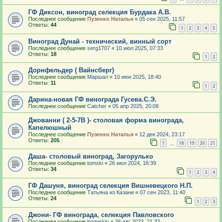
ГФ Диксон, виноград селекция Бурдака А.В.
Последнее сообщение
Пузенко Наталья
«
05 сен 2025, 11:57
Ответы:
44
1
2
3
4
5
Виноград Дунай - технический, винный сорт
Последнее сообщение
serg1707
«
10 июл 2025, 07:33
Ответы:
18
1
2
Дорнфельдер ( Вайнсберг)
Последнее сообщение
Маршал
«
10 июн 2025, 18:40
Ответы:
11
1
2
Дарина-новая ГФ винограда Гусева.С.Э.
Последнее сообщение
Catcher
«
05 апр 2025, 20:08
Джованни ( 2-5-7В )- столовая форма винограда,
Капелюшный
Последнее сообщение
Пузенко Наталья
«
12 дек 2024, 23:17
Ответы:
205
1
18
19
20
21
…
Даша- столовый виноград, Загорулько
Последнее сообщение
tomski
«
26 июл 2024, 16:39
Ответы:
34
1
2
3
4
ГФ Дашуня, виноград селекция Вишневецкого Н.П.
Последнее сообщение
Татьяна из Казани
«
07 сен 2023, 11:40
Ответы:
24
1
2
3
Джони- ГФ винограда, селекция Павловского
Последнее сообщение
brianskiy
«
26 авг 2023, 21:33