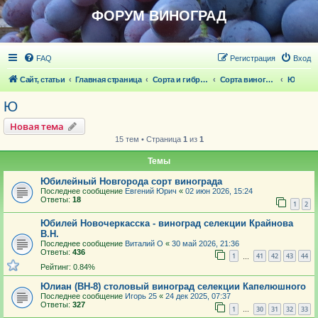
ФОРУМ ВИНОГРАД
FAQ
Регистрация
Вход
Сайт, статьи
Главная страница
Сорта и гибридные формы винограда
Сорта винограда
Ю
Ю
Новая тема
15 тем • Страница
1
из
1
Темы
Юбилейный Новгорода сорт винограда
Последнее сообщение
Евгений Юрич
«
02 июн 2026, 15:24
Ответы:
18
1
2
Юбилей Новочеркасска - виноград селекции Крайнова
В.Н.
Последнее сообщение
Виталий О
«
30 май 2026, 21:36
Ответы:
436
1
41
42
43
44
…
Рейтинг: 0.84%
Юлиан (ВН-8) столовый виноград селекции Капелюшного
Последнее сообщение
Игорь 25
«
24 дек 2025, 07:37
Ответы:
327
1
30
31
32
33
…