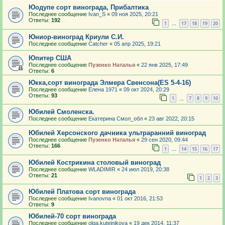
Юодупе сорт винограда, Прибалтика
Последнее сообщение
Ivan_S
«
09 ноя 2025, 20:21
Ответы:
192
1
17
18
19
20
…
Юниор-виноград Криули С.И.
Последнее сообщение
Catcher
«
05 апр 2025, 19:21
Юпитер США
Последнее сообщение
Пузенко Наталья
«
22 янв 2025, 17:49
Ответы:
6
Юкка,сорт винограда Элмера Свенсона(ES 5-4-16)
Последнее сообщение
Елена 1971
«
09 окт 2024, 20:29
Ответы:
93
1
7
8
9
10
…
Юбилей Смоленска.
Последнее сообщение
Екатерина Смол_обл
«
23 авг 2022, 20:15
Юбилей Херсонского дачника ультраранний виноград
Последнее сообщение
Пузенко Наталья
«
29 сен 2020, 09:44
Ответы:
166
1
14
15
16
17
…
Юбилей Кострикина столовый виноград
Последнее сообщение
WLADIMIR
«
24 июл 2019, 20:38
Ответы:
21
1
2
3
Юбилей Платова сорт винограда
Последнее сообщение
Ivanovna
«
01 окт 2016, 21:53
Ответы:
9
Юбилей-70 сорт винограда
Последнее сообщение
olga.kuteinikova
«
19 дек 2014, 11:37