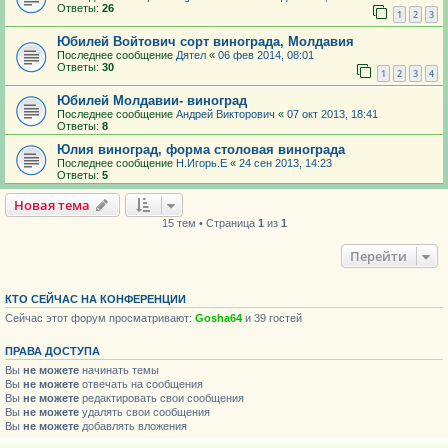
Ответы:
26
1
2
3
Юбилей Войтович сорт винограда, Молдавия
Последнее сообщение
Дятел
«
06 фев 2014, 08:01
Ответы:
30
1
2
3
4
Юбилей Молдавии- виноград
Последнее сообщение
Андрей Викторович
«
07 окт 2013, 18:41
Ответы:
8
Юлия виноград, форма столовая винограда
Последнее сообщение
Н.Игорь.Е
«
24 сен 2013, 14:23
Ответы:
5
Новая тема
15 тем • Страница
1
из
1
Перейти
КТО СЕЙЧАС НА КОНФЕРЕНЦИИ
Сейчас этот форум просматривают:
Gosha64
и 39 гостей
ПРАВА ДОСТУПА
Вы
не можете
начинать темы
Вы
не можете
отвечать на сообщения
Вы
не можете
редактировать свои сообщения
Вы
не можете
удалять свои сообщения
Вы
не можете
добавлять вложения