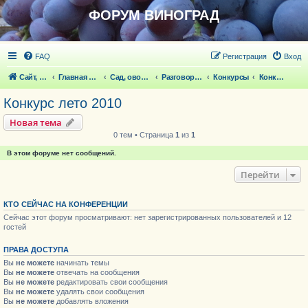
ФОРУМ ВИНОГРАД
FAQ
Регистрация
Вход
Сайт, статьи
Главная страница
Сад, овощи, ягодники, цветы, беседка
Разговоры обо всем что волнует
Конкурсы
Конкурс лето 2010
Конкурс лето 2010
Новая тема
0 тем • Страница
1
из
1
В этом форуме нет сообщений.
Перейти
КТО СЕЙЧАС НА КОНФЕРЕНЦИИ
Сейчас этот форум просматривают: нет зарегистрированных пользователей и 12
гостей
ПРАВА ДОСТУПА
Вы
не можете
начинать темы
Вы
не можете
отвечать на сообщения
Вы
не можете
редактировать свои сообщения
Вы
не можете
удалять свои сообщения
Вы
не можете
добавлять вложения