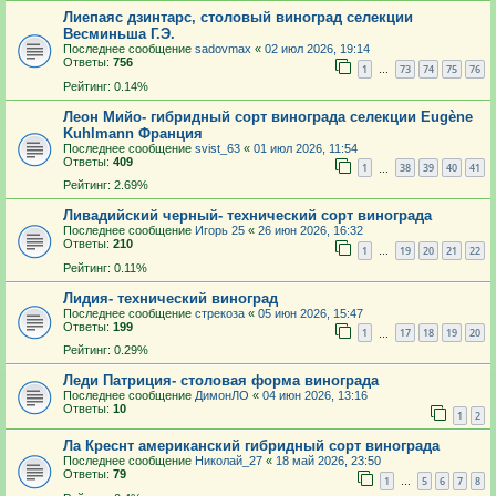
Лиепаяс дзинтарс, столовый виноград селекции
Весминьша Г.Э.
Последнее сообщение
sadovmax
«
02 июл 2026, 19:14
Ответы:
756
1
73
74
75
76
…
Рейтинг: 0.14%
Леон Мийо- гибридный сорт винограда селекции Eugène
Kuhlmann Франция
Последнее сообщение
svist_63
«
01 июл 2026, 11:54
Ответы:
409
1
38
39
40
41
…
Рейтинг: 2.69%
Ливадийский черный- технический сорт винограда
Последнее сообщение
Игорь 25
«
26 июн 2026, 16:32
Ответы:
210
1
19
20
21
22
…
Рейтинг: 0.11%
Лидия- технический виноград
Последнее сообщение
стрекоза
«
05 июн 2026, 15:47
Ответы:
199
1
17
18
19
20
…
Рейтинг: 0.29%
Леди Патриция- столовая форма винограда
Последнее сообщение
ДимонЛО
«
04 июн 2026, 13:16
Ответы:
10
1
2
Ла Креснт американский гибридный сорт винограда
Последнее сообщение
Николай_27
«
18 май 2026, 23:50
Ответы:
79
1
5
6
7
8
…