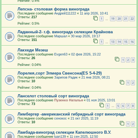
Рейтинг: 0.4%
Лепсна- столовая форма винограда
Последнее сообщение
Андрей111222
«
11 апр 2026, 10:41
Ответы:
217
1
19
20
21
22
…
Рейтинг: 0.5%
Ладанный-2- г.ф. винограда селекции Крайнова
Последнее сообщение
Маршал
«
30 мар 2026, 19:17
Ответы:
151
1
13
14
15
16
…
Лакхеди Мезеш
Последнее сообщение
Evgen63
«
02 фев 2026, 15:22
Ответы:
26
1
2
3
Рейтинг: 0.04%
Лорелея,сорт Элмера Свенсона(ES 5-4-29)
Последнее сообщение
Зарипов Радик
«
21 янв 2026, 08:21
Ответы:
10
1
2
Рейтинг: 0.04%
Ланселот столовый сорт винограда
Последнее сообщение
Пузенко Наталья
«
01 ноя 2025, 13:01
Ответы:
73
1
5
6
7
8
…
Лимбергер -американский гибридный сорт винограда
Последнее сообщение
сенокос
«
21 окт 2025, 11:19
Ответы:
10
1
2
Ламбада-виноград селекции Капелюшного В.У.
Последнее сообщение
luan139
«
11 сен 2025, 12:50