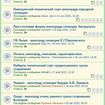
Ответы:
15
1
2
Левокумский-технический сорт винограда народной
селекции
Последнее сообщение
Алекс_Бел
«
01 сен 2025, 15:26
Ответы:
54
1
2
3
4
5
6
Лия-столовая форма винограда селекции Загорулько
Последнее сообщение
Savet25
«
02 мар 2025, 13:09
Ответы:
39
1
2
3
4
ГФ Лелик - виноград селекции Е.Г.Павловского
Последнее сообщение
oleg 74
«
20 ноя 2023, 22:10
Ответы:
26
1
2
3
Лолита- виноград, описание, характеристики
Последнее сообщение
Виктор – Новопокровская
«
26 сен 2023, 12:36
Ответы:
2
Либерти технический сорт средне-раннего срока
созревания
Последнее сообщение
MihailB
«
17 май 2023, 12:49
Ответы:
12
1
2
Лорано - виноград селекции Бурдак А.В. Украина
Последнее сообщение
Пузенко Наталья
«
16 янв 2022, 00:24
Ответы:
20
1
2
3
Лазур - виноград очень раннего срока созревания,
Болгария
Последнее сообщение
Пузенко Наталья
«
05 авг 2020, 06:54