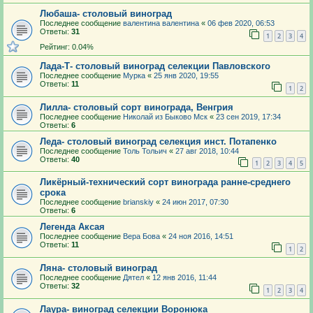
Любаша- столовый виноград
Последнее сообщение
валентина валентина
«
06 фев 2020, 06:53
Ответы:
31
1
2
3
4
Рейтинг: 0.04%
Лада-Т- столовый виноград селекции Павловского
Последнее сообщение
Мурка
«
25 янв 2020, 19:55
Ответы:
11
1
2
Лилла- столовый сорт винограда, Венгрия
Последнее сообщение
Николай из Быково Мск
«
23 сен 2019, 17:34
Ответы:
6
Леда- столовый виноград селекция инст. Потапенко
Последнее сообщение
Толь Тольич
«
27 авг 2018, 10:44
Ответы:
40
1
2
3
4
5
Ликёрный-технический сорт винограда ранне-среднего
срока
Последнее сообщение
brianskiy
«
24 июн 2017, 07:30
Ответы:
6
Легенда Аксая
Последнее сообщение
Вера Бова
«
24 ноя 2016, 14:51
Ответы:
11
1
2
Ляна- столовый виноград
Последнее сообщение
Дятел
«
12 янв 2016, 11:44
Ответы:
32
1
2
3
4
Лаура- виноград селекции Воронюка