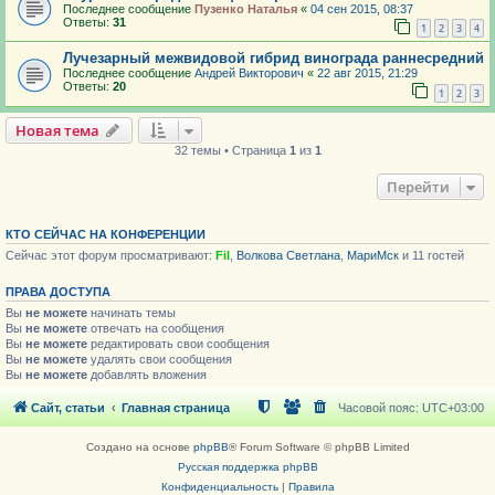
Последнее сообщение
Пузенко Наталья
«
04 сен 2015, 08:37
Ответы:
31
1
2
3
4
Лучезарный межвидовой гибрид винограда раннесредний
Последнее сообщение
Андрей Викторович
«
22 авг 2015, 21:29
Ответы:
20
1
2
3
Новая тема
32 темы • Страница
1
из
1
Перейти
КТО СЕЙЧАС НА КОНФЕРЕНЦИИ
Сейчас этот форум просматривают:
Fil
,
Волкова Светлана
,
МариМск
и 11 гостей
ПРАВА ДОСТУПА
Вы
не можете
начинать темы
Вы
не можете
отвечать на сообщения
Вы
не можете
редактировать свои сообщения
Вы
не можете
удалять свои сообщения
Вы
не можете
добавлять вложения
Сайт, статьи
Главная страница
Часовой пояс:
UTC+03:00
Создано на основе
phpBB
® Forum Software © phpBB Limited
Русская поддержка phpBB
Конфиденциальность
|
Правила