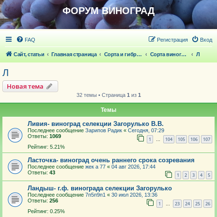
ФОРУМ ВИНОГРАД
FAQ
Регистрация
Вход
Сайт, статьи
Главная страница
Сорта и гибридные формы винограда
Сорта винограда
Л
Л
Новая тема
32 темы • Страница
1
из
1
Темы
Ливия- виноград селекции Загорулько В.В.
Последнее сообщение
Зарипов Радик
«
Сегодня, 07:29
Ответы:
1069
1
104
105
106
107
…
Рейтинг: 5.21%
Ласточка- виноград очень раннего срока созревания
Последнее сообщение
жек а 77
«
04 авг 2026, 17:44
Ответы:
43
1
2
3
4
5
Ландыш- г.ф. винограда селекции Загорулько
Последнее сообщение
7п5п9п1
«
30 июл 2026, 13:36
Ответы:
256
1
23
24
25
26
…
Рейтинг: 0.25%