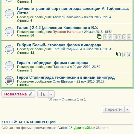
Ответы:
3
Гайлюне- ранний сорт винограда селекции А. Гайлюнаса,
Литва
Последнее сообщение
Алексей-Конаково
«
08 авг 2017, 22:54
Ответы:
6
Галия ( 2-4-2 ),селекция Капелюшного В.У.
Последнее сообщение
Пузенко Наталья
«
29 мар 2016, 18:54
Ответы:
56
1
2
3
4
5
6
Гибрид Белый- столовая форма винограда
Последнее сообщение
Евгений Родимин
«
03 июл 2014, 13:51
Ответы:
13
1
2
Геракл- гибридная форма винограда
Последнее сообщение
Параскева
«
20 дек 2010, 23:59
Ответы:
3
Герой Сталинграда технический винный виноград
Последнее сообщение
Олег Шведов
«
22 ноя 2010, 20:27
Ответы:
5
Новая тема
30 тем • Страница
1
из
1
Перейти
КТО СЕЙЧАС НА КОНФЕРЕНЦИИ
Сейчас этот форум просматривают:
Vadim123
,
Дмитрий34
и 33 гостя