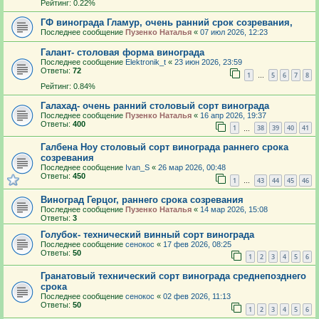
Рейтинг: 0.22%
ГФ винограда Гламур, очень ранний срок созревания,
Последнее сообщение
Пузенко Наталья
«
07 июл 2026, 12:23
Галант- столовая форма винограда
Последнее сообщение
Elektronik_t
«
23 июн 2026, 23:59
Ответы:
72
1
5
6
7
8
…
Рейтинг: 0.84%
Галахад- очень ранний столовый сорт винограда
Последнее сообщение
Пузенко Наталья
«
16 апр 2026, 19:37
Ответы:
400
1
38
39
40
41
…
Галбена Ноу столовый сорт винограда раннего срока
созревания
Последнее сообщение
Ivan_S
«
26 мар 2026, 00:48
Ответы:
450
1
43
44
45
46
…
Виноград Герцог, раннего срока созревания
Последнее сообщение
Пузенко Наталья
«
14 мар 2026, 15:08
Ответы:
3
Голубок- технический винный сорт винограда
Последнее сообщение
сенокос
«
17 фев 2026, 08:25
Ответы:
50
1
2
3
4
5
6
Гранатовый технический сорт винограда среднепозднего
срока
Последнее сообщение
сенокос
«
02 фев 2026, 11:13
Ответы:
50
1
2
3
4
5
6