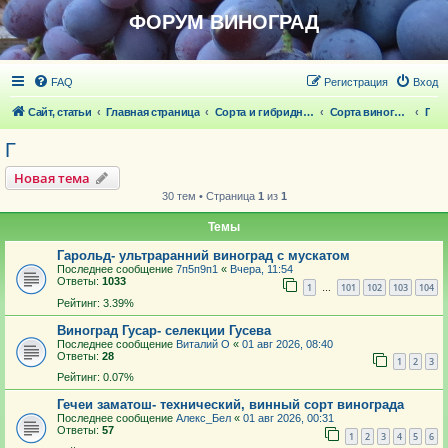
ФОРУМ ВИНОГРАД
FAQ
Регистрация
Вход
Сайт, статьи
Главная страница
Сорта и гибридные формы винограда
Сорта винограда
Г
Г
Новая тема
30 тем • Страница
1
из
1
Темы
Гарольд- ультраранний виноград с мускатом
Последнее сообщение
7п5п9п1
«
Вчера, 11:54
Ответы:
1033
1
101
102
103
104
…
Рейтинг: 3.39%
Виноград Гусар- селекции Гусева
Последнее сообщение
Виталий О
«
01 авг 2026, 08:40
Ответы:
28
1
2
3
Рейтинг: 0.07%
Гечеи заматош- технический, винный сорт винограда
Последнее сообщение
Алекс_Бел
«
01 авг 2026, 00:31
Ответы:
57
1
2
3
4
5
6