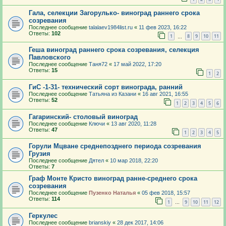
Гала, селекции Загорулько- виноград раннего срока
созревания
Последнее сообщение
talalaev1984list.ru
«
11 фев 2023, 16:22
Ответы:
102
1
8
9
10
11
…
Геша виноград раннего срока созревания, селекция
Павловского
Последнее сообщение
Таня72
«
17 май 2022, 17:20
Ответы:
15
1
2
ГиС -1-31- технический сорт винограда, ранний
Последнее сообщение
Татьяна из Казани
«
16 авг 2021, 16:55
Ответы:
52
1
2
3
4
5
6
Гагаринский- столовый виноград
Последнее сообщение
Ключи
«
13 авг 2020, 11:28
Ответы:
47
1
2
3
4
5
Горули Мцване среднепозднего периода созревания
Грузия
Последнее сообщение
Дятел
«
10 мар 2018, 22:20
Ответы:
7
Граф Монте Кристо виноград ранне-среднего срока
созревания
Последнее сообщение
Пузенко Наталья
«
05 фев 2018, 15:57
Ответы:
114
1
9
10
11
12
…
Геркулес
Последнее сообщение
brianskiy
«
28 дек 2017, 14:06