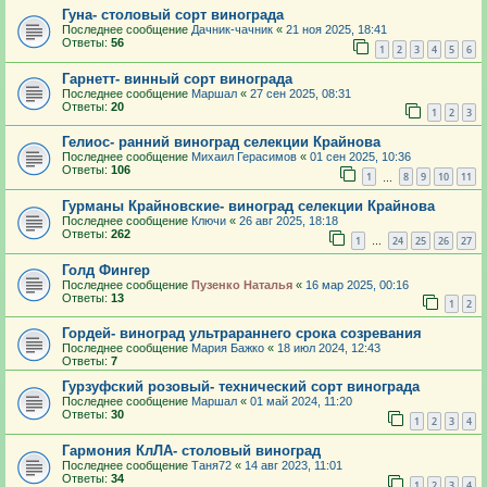
Гуна- столовый сорт винограда
Последнее сообщение
Дачник-чачник
«
21 ноя 2025, 18:41
Ответы:
56
1
2
3
4
5
6
Гарнетт- винный сорт винограда
Последнее сообщение
Маршал
«
27 сен 2025, 08:31
Ответы:
20
1
2
3
Гелиос- ранний виноград селекции Крайнова
Последнее сообщение
Михаил Герасимов
«
01 сен 2025, 10:36
Ответы:
106
1
8
9
10
11
…
Гурманы Крайновские- виноград селекции Крайнова
Последнее сообщение
Ключи
«
26 авг 2025, 18:18
Ответы:
262
1
24
25
26
27
…
Голд Фингер
Последнее сообщение
Пузенко Наталья
«
16 мар 2025, 00:16
Ответы:
13
1
2
Гордей- виноград ультрараннего срока созревания
Последнее сообщение
Мария Бажко
«
18 июл 2024, 12:43
Ответы:
7
Гурзуфский розовый- технический сорт винограда
Последнее сообщение
Маршал
«
01 май 2024, 11:20
Ответы:
30
1
2
3
4
Гармония КлЛА- столовый виноград
Последнее сообщение
Таня72
«
14 авг 2023, 11:01
Ответы:
34
1
2
3
4