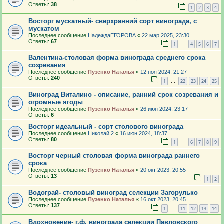
Ответы:
38
1
2
3
4
Восторг мускатный- сверхранний сорт винограда, с
мускатом
Последнее сообщение
НадеждаЕГОРОВА
«
22 мар 2025, 23:30
Ответы:
67
1
4
5
6
7
…
Валентина-столовая форма винограда среднего срока
созревания
Последнее сообщение
Пузенко Наталья
«
12 ноя 2024, 21:27
Ответы:
240
1
22
23
24
25
…
Виноград Виталино - описание, ранний срок созревания и
огромные ягоды
Последнее сообщение
Пузенко Наталья
«
26 июн 2024, 23:17
Ответы:
6
Восторг идеальный - сорт столового винограда
Последнее сообщение
Николай 2
«
16 июн 2024, 18:37
Ответы:
80
1
6
7
8
9
…
Восторг черный столовая форма винограда раннего
срока
Последнее сообщение
Пузенко Наталья
«
20 окт 2023, 20:55
Ответы:
13
1
2
Водограй- столовый виноград селекции Загорулько
Последнее сообщение
Пузенко Наталья
«
16 окт 2023, 20:45
Ответы:
137
1
11
12
13
14
…
Вдохновение- г.ф. винограда селекции Павловского