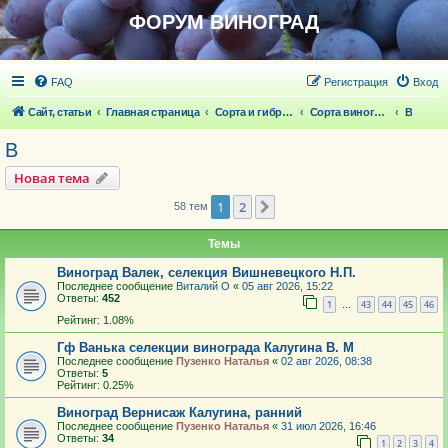
ФОРУМ ВИНОГРАД
FAQ
Регистрация
Вход
Сайт, статьи
Главная страница
Сорта и гибридные формы винограда
Сорта винограда
В
В
Новая тема
1
2
След.
58 тем
Темы
Виноград Валек, селекция Вишневецкого Н.П.
Последнее сообщение
Виталий О
«
05 авг 2026, 15:22
Ответы:
452
1
43
44
45
46
…
Рейтинг: 1.08%
Гф Ванька селекции винограда Калугина В. М
Последнее сообщение
Пузенко Наталья
«
02 авг 2026, 08:38
Ответы:
5
Рейтинг: 0.25%
Виноград Вернисаж Калугина, ранний
Последнее сообщение
Пузенко Наталья
«
31 июл 2026, 16:46
Ответы:
34
1
2
3
4