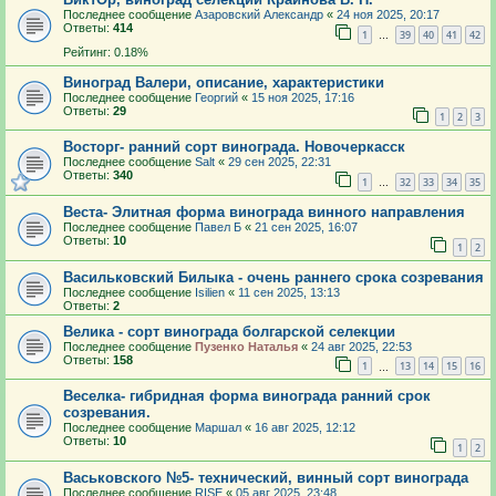
Последнее сообщение
Азаровский Александр
«
24 ноя 2025, 20:17
Ответы:
414
1
39
40
41
42
…
Рейтинг: 0.18%
Виноград Валери, описание, характеристики
Последнее сообщение
Георгий
«
15 ноя 2025, 17:16
Ответы:
29
1
2
3
Восторг- ранний сорт винограда. Новочеркасск
Последнее сообщение
Salt
«
29 сен 2025, 22:31
Ответы:
340
1
32
33
34
35
…
Веста- Элитная форма винограда винного направления
Последнее сообщение
Павел Б
«
21 сен 2025, 16:07
Ответы:
10
1
2
Васильковский Билыка - очень раннего срока созревания
Последнее сообщение
Isilien
«
11 сен 2025, 13:13
Ответы:
2
Велика - сорт винограда болгарской селекции
Последнее сообщение
Пузенко Наталья
«
24 авг 2025, 22:53
Ответы:
158
1
13
14
15
16
…
Веселка- гибридная форма винограда ранний срок
созревания.
Последнее сообщение
Маршал
«
16 авг 2025, 12:12
Ответы:
10
1
2
Васьковского №5- технический, винный сорт винограда
Последнее сообщение
RISE
«
05 авг 2025, 23:48