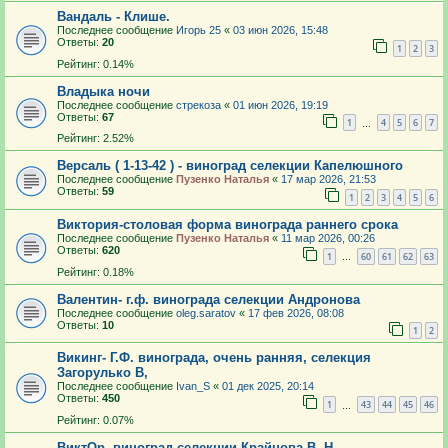
Вандаль - Клише.
Последнее сообщение
Игорь 25
«
03 июн 2026, 15:48
Ответы:
20
1
2
3
Рейтинг: 0.14%
Владыка ночи
Последнее сообщение
стрекоза
«
01 июн 2026, 19:19
Ответы:
67
1
4
5
6
7
…
Рейтинг: 2.52%
Версаль ( 1-13-42 ) - виноград селекции Капелюшного
Последнее сообщение
Пузенко Наталья
«
17 мар 2026, 21:53
Ответы:
59
1
2
3
4
5
6
Виктория-столовая форма винограда раннего срока
Последнее сообщение
Пузенко Наталья
«
11 мар 2026, 00:26
Ответы:
620
1
60
61
62
63
…
Рейтинг: 0.18%
Валентин- г.ф. винограда селекции Андронова
Последнее сообщение
oleg.saratov
«
17 фев 2026, 08:08
Ответы:
10
1
2
Викинг- Г.Ф. винограда, очень ранняя, селекция
Загорулько В,
Последнее сообщение
Ivan_S
«
01 дек 2025, 20:14
Ответы:
450
1
43
44
45
46
…
Рейтинг: 0.07%
ВиктОр, виноград селекции Крайнова В. Н.