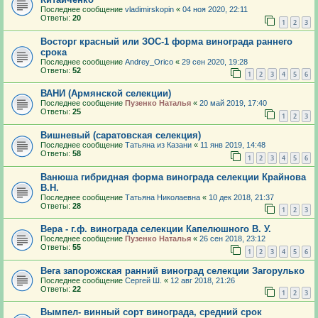
Последнее сообщение
vladimirskopin
«
04 ноя 2020, 22:11
Ответы:
20
1
2
3
Восторг красный или ЗОС-1 форма винограда раннего
срока
Последнее сообщение
Andrey_Orico
«
29 сен 2020, 19:28
Ответы:
52
1
2
3
4
5
6
ВАНИ (Армянской селекции)
Последнее сообщение
Пузенко Наталья
«
20 май 2019, 17:40
Ответы:
25
1
2
3
Вишневый (саратовская селекция)
Последнее сообщение
Татьяна из Казани
«
11 янв 2019, 14:48
Ответы:
58
1
2
3
4
5
6
Ванюша гибридная форма винограда селекции Крайнова
В.Н.
Последнее сообщение
Татьяна Николаевна
«
10 дек 2018, 21:37
Ответы:
28
1
2
3
Вера - г.ф. винограда селекции Капелюшного В. У.
Последнее сообщение
Пузенко Наталья
«
26 сен 2018, 23:12
Ответы:
55
1
2
3
4
5
6
Вега запорожская ранний виноград селекции Загорулько
Последнее сообщение
Сергей Ш.
«
12 авг 2018, 21:26
Ответы:
22
1
2
3
Вымпел- винный сорт винограда, средний срок