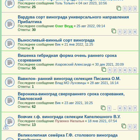
Последнее сообщение
Толь Тольич
«
04 окт 2023, 10:56
Ответы:
25
1
2
3
Вардува сорт винограда универсального направления
Прибалтика
Последнее сообщение
Олег Веуд
«
25 авг 2022, 09:14
Ответы:
30
1
2
3
4
Выносливый-винный сорт винограда
Последнее сообщение
Вик
«
21 янв 2022, 11:25
Ответы:
9
Вишенка гибридная форма очень раннего срока
созревания
Последнее сообщение
Азаровский Александр
«
30 дек 2021, 20:09
Ответы:
55
1
2
3
4
5
6
Вавилон- ранний виноград селекция Писанка О.М.
Последнее сообщение
Влад МО Луховицы
«
28 авг 2021, 16:14
Ответы:
1
Вероника-виноград сверхраннего срока созревания,
Павловский
Последнее сообщение
Вик
«
23 авг 2021, 16:25
Ответы:
62
1
4
5
6
7
…
Вовчик г.ф. винограда селекции Капелюшного В.У.
Последнее сообщение
Пузенко Наталья
«
18 янв 2021, 07:54
Ответы:
13
1
2
Великолепная семёрка Г.Ф. столового винограда
Китайченко