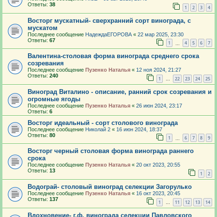
Ответы:
38
1
2
3
4
Восторг мускатный- сверхранний сорт винограда, с
мускатом
Последнее сообщение
НадеждаЕГОРОВА
«
22 мар 2025, 23:30
Ответы:
67
1
4
5
6
7
…
Валентина-столовая форма винограда среднего срока
созревания
Последнее сообщение
Пузенко Наталья
«
12 ноя 2024, 21:27
Ответы:
240
1
22
23
24
25
…
Виноград Виталино - описание, ранний срок созревания и
огромные ягоды
Последнее сообщение
Пузенко Наталья
«
26 июн 2024, 23:17
Ответы:
6
Восторг идеальный - сорт столового винограда
Последнее сообщение
Николай 2
«
16 июн 2024, 18:37
Ответы:
80
1
6
7
8
9
…
Восторг черный столовая форма винограда раннего
срока
Последнее сообщение
Пузенко Наталья
«
20 окт 2023, 20:55
Ответы:
13
1
2
Водограй- столовый виноград селекции Загорулько
Последнее сообщение
Пузенко Наталья
«
16 окт 2023, 20:45
Ответы:
137
1
11
12
13
14
…
Вдохновение- г.ф. винограда селекции Павловского