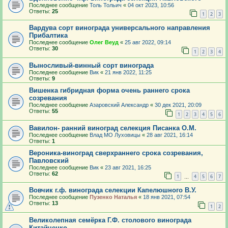
Последнее сообщение
Толь Тольич
«
04 окт 2023, 10:56
Ответы:
25
1
2
3
Вардува сорт винограда универсального направления
Прибалтика
Последнее сообщение
Олег Веуд
«
25 авг 2022, 09:14
Ответы:
30
1
2
3
4
Выносливый-винный сорт винограда
Последнее сообщение
Вик
«
21 янв 2022, 11:25
Ответы:
9
Вишенка гибридная форма очень раннего срока
созревания
Последнее сообщение
Азаровский Александр
«
30 дек 2021, 20:09
Ответы:
55
1
2
3
4
5
6
Вавилон- ранний виноград селекция Писанка О.М.
Последнее сообщение
Влад МО Луховицы
«
28 авг 2021, 16:14
Ответы:
1
Вероника-виноград сверхраннего срока созревания,
Павловский
Последнее сообщение
Вик
«
23 авг 2021, 16:25
Ответы:
62
1
4
5
6
7
…
Вовчик г.ф. винограда селекции Капелюшного В.У.
Последнее сообщение
Пузенко Наталья
«
18 янв 2021, 07:54
Ответы:
13
1
2
Великолепная семёрка Г.Ф. столового винограда
Китайченко