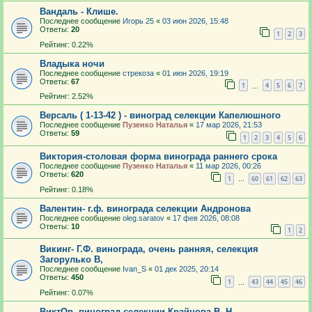
Вандаль - Клише.
Последнее сообщение
Игорь 25
«
03 июн 2026, 15:48
Ответы:
20
1
2
3
Рейтинг: 0.22%
Владыка ночи
Последнее сообщение
стрекоза
«
01 июн 2026, 19:19
Ответы:
67
1
4
5
6
7
…
Рейтинг: 2.52%
Версаль ( 1-13-42 ) - виноград селекции Капелюшного
Последнее сообщение
Пузенко Наталья
«
17 мар 2026, 21:53
Ответы:
59
1
2
3
4
5
6
Виктория-столовая форма винограда раннего срока
Последнее сообщение
Пузенко Наталья
«
11 мар 2026, 00:26
Ответы:
620
1
60
61
62
63
…
Рейтинг: 0.18%
Валентин- г.ф. винограда селекции Андронова
Последнее сообщение
oleg.saratov
«
17 фев 2026, 08:08
Ответы:
10
1
2
Викинг- Г.Ф. винограда, очень ранняя, селекция
Загорулько В,
Последнее сообщение
Ivan_S
«
01 дек 2025, 20:14
Ответы:
450
1
43
44
45
46
…
Рейтинг: 0.07%
ВиктОр, виноград селекции Крайнова В. Н.