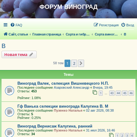
ФОРУМ ВИНОГРАД
FAQ
Регистрация
Вход
Сайт, статьи
Главная страница
Сорта и гибридные формы винограда
Сорта винограда
В
В
Новая тема
1
2
След.
58 тем
Темы
Виноград Валек, селекция Вишневецкого Н.П.
Последнее сообщение
Азаровский Александр
«
Вчера, 19:45
Ответы:
453
1
43
44
45
46
…
Рейтинг: 1.08%
Гф Ванька селекции винограда Калугина В. М
Последнее сообщение
Пузенко Наталья
«
02 авг 2026, 08:38
Ответы:
5
Рейтинг: 0.25%
Виноград Вернисаж Калугина, ранний
Последнее сообщение
Пузенко Наталья
«
31 июл 2026, 16:46
Ответы:
34
1
2
3
4