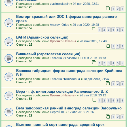
Последнее сообщение
vladimirskopin
«
04 ноя 2020, 22:11
Ответы:
20
1
2
3
Восторг красный или ЗОС-1 форма винограда раннего
срока
Последнее сообщение
Andrey_Orico
«
29 сен 2020, 19:28
Ответы:
52
1
2
3
4
5
6
ВАНИ (Армянской селекции)
Последнее сообщение
Пузенко Наталья
«
20 май 2019, 17:40
Ответы:
25
1
2
3
Вишневый (саратовская селекция)
Последнее сообщение
Татьяна из Казани
«
11 янв 2019, 14:48
Ответы:
58
1
2
3
4
5
6
Ванюша гибридная форма винограда селекции Крайнова
В.Н.
Последнее сообщение
Татьяна Николаевна
«
10 дек 2018, 21:37
Ответы:
28
1
2
3
Вера - г.ф. винограда селекции Капелюшного В. У.
Последнее сообщение
Пузенко Наталья
«
26 сен 2018, 23:12
Ответы:
55
1
2
3
4
5
6
Вега запорожская ранний виноград селекции Загорулько
Последнее сообщение
Сергей Ш.
«
12 авг 2018, 21:26
Ответы:
22
1
2
3
Вымпел- винный сорт винограда, средний срок