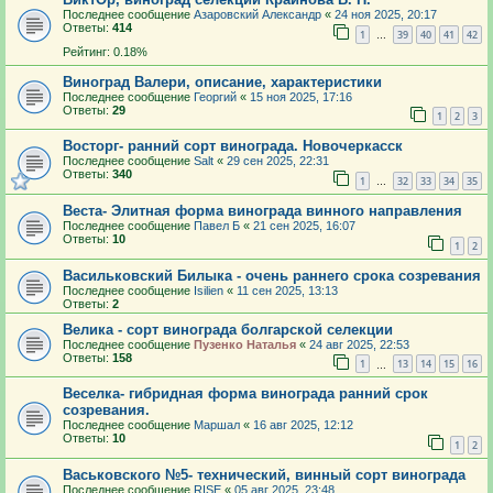
Последнее сообщение
Азаровский Александр
«
24 ноя 2025, 20:17
Ответы:
414
1
39
40
41
42
…
Рейтинг: 0.18%
Виноград Валери, описание, характеристики
Последнее сообщение
Георгий
«
15 ноя 2025, 17:16
Ответы:
29
1
2
3
Восторг- ранний сорт винограда. Новочеркасск
Последнее сообщение
Salt
«
29 сен 2025, 22:31
Ответы:
340
1
32
33
34
35
…
Веста- Элитная форма винограда винного направления
Последнее сообщение
Павел Б
«
21 сен 2025, 16:07
Ответы:
10
1
2
Васильковский Билыка - очень раннего срока созревания
Последнее сообщение
Isilien
«
11 сен 2025, 13:13
Ответы:
2
Велика - сорт винограда болгарской селекции
Последнее сообщение
Пузенко Наталья
«
24 авг 2025, 22:53
Ответы:
158
1
13
14
15
16
…
Веселка- гибридная форма винограда ранний срок
созревания.
Последнее сообщение
Маршал
«
16 авг 2025, 12:12
Ответы:
10
1
2
Васьковского №5- технический, винный сорт винограда
Последнее сообщение
RISE
«
05 авг 2025, 23:48