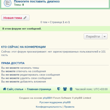
Помогите поставить диагноз
Темы:
8
Новая тема
0 тем • Страница
1
из
1
В этом форуме нет сообщений.
Перейти
КТО СЕЙЧАС НА КОНФЕРЕНЦИИ
Сейчас этот форум просматривают: нет зарегистрированных пользователей и 101
гость
ПРАВА ДОСТУПА
Вы
не можете
начинать темы
Вы
можете
отвечать на сообщения
Вы
не можете
редактировать свои сообщения
Вы
не можете
удалять свои сообщения
Вы
не можете
добавлять вложения
Сайт, статьи
Главная страница
Часовой пояс:
UTC+03:00
Создано на основе
phpBB
® Forum Software © phpBB Limited
Русская поддержка phpBB
Конфиденциальность
|
Правила