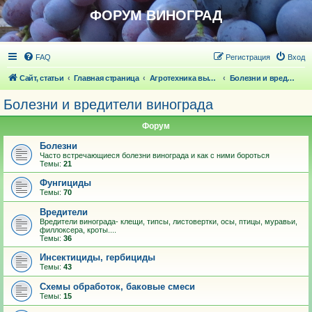
ФОРУМ ВИНОГРАД
FAQ
Регистрация
Вход
Сайт, статьи
Главная страница
Агротехника выращивания винограда
Болезни и вредители винограда
Болезни и вредители винограда
Форум
Болезни
Часто встречающиеся болезни винограда и как с ними бороться
Темы:
21
Фунгициды
Темы:
70
Вредители
Вредители винограда- клещи, типсы, листовертки, осы, птицы, муравьи,
филлоксера, кроты....
Темы:
36
Инсектициды, гербициды
Темы:
43
Схемы обработок, баковые смеси
Темы:
15