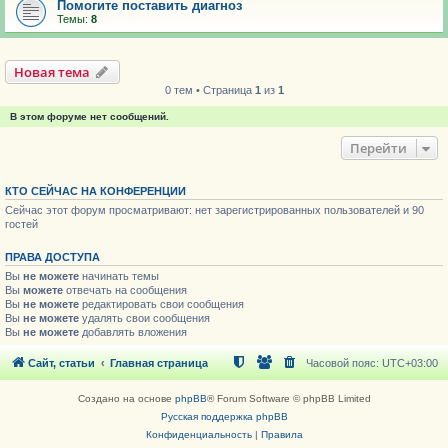
Помогите поставить диагноз
Темы:
8
Новая тема
0 тем • Страница
1
из
1
В этом форуме нет сообщений.
Перейти
КТО СЕЙЧАС НА КОНФЕРЕНЦИИ
Сейчас этот форум просматривают: нет зарегистрированных пользователей и 90
гостей
ПРАВА ДОСТУПА
Вы
не можете
начинать темы
Вы
можете
отвечать на сообщения
Вы
не можете
редактировать свои сообщения
Вы
не можете
удалять свои сообщения
Вы
не можете
добавлять вложения
Сайт, статьи
Главная страница
Часовой пояс:
UTC+03:00
Создано на основе
phpBB
® Forum Software © phpBB Limited
Русская поддержка phpBB
Конфиденциальность
|
Правила