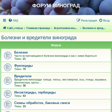
ФОРУМ ВИНОГРАД
FAQ
Регистрация
Вход
Сайт, статьи
Главная страница
Агротехника выращивания винограда
Болезни и вредители винограда
Болезни и вредители винограда
Форум
Болезни
Часто встречающиеся болезни винограда и как с ними бороться
Темы:
21
Фунгициды
Темы:
70
Вредители
Вредители винограда- клещи, типсы, листовертки, осы, птицы, муравьи,
филлоксера, кроты....
Темы:
36
Инсектициды, гербициды
Темы:
43
Схемы обработок, баковые смеси
Темы:
15