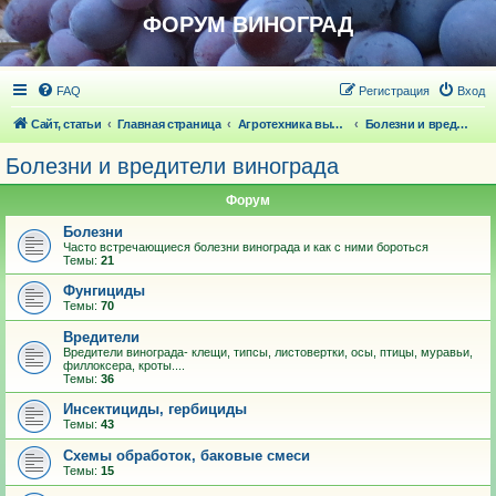
ФОРУМ ВИНОГРАД
FAQ
Регистрация
Вход
Сайт, статьи
Главная страница
Агротехника выращивания винограда
Болезни и вредители винограда
Болезни и вредители винограда
Форум
Болезни
Часто встречающиеся болезни винограда и как с ними бороться
Темы:
21
Фунгициды
Темы:
70
Вредители
Вредители винограда- клещи, типсы, листовертки, осы, птицы, муравьи,
филлоксера, кроты....
Темы:
36
Инсектициды, гербициды
Темы:
43
Схемы обработок, баковые смеси
Темы:
15