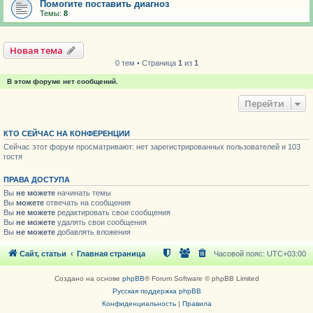
Помогите поставить диагноз
Темы:
8
Новая тема
0 тем • Страница
1
из
1
В этом форуме нет сообщений.
Перейти
КТО СЕЙЧАС НА КОНФЕРЕНЦИИ
Сейчас этот форум просматривают: нет зарегистрированных пользователей и 103
гостя
ПРАВА ДОСТУПА
Вы
не можете
начинать темы
Вы
можете
отвечать на сообщения
Вы
не можете
редактировать свои сообщения
Вы
не можете
удалять свои сообщения
Вы
не можете
добавлять вложения
Сайт, статьи
Главная страница
Часовой пояс:
UTC+03:00
Создано на основе
phpBB
® Forum Software © phpBB Limited
Русская поддержка phpBB
Конфиденциальность
|
Правила