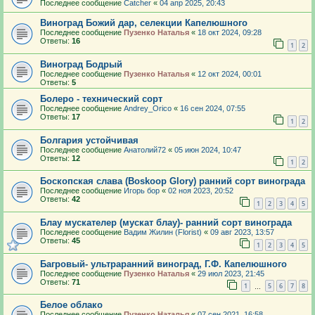
Последнее сообщение
Catcher
«
04 апр 2025, 20:43
Виноград Божий дар, селекции Капелюшного
Последнее сообщение
Пузенко Наталья
«
18 окт 2024, 09:28
Ответы:
16
1
2
Виноград Бодрый
Последнее сообщение
Пузенко Наталья
«
12 окт 2024, 00:01
Ответы:
5
Болеро - технический сорт
Последнее сообщение
Andrey_Orico
«
16 сен 2024, 07:55
Ответы:
17
1
2
Болгария устойчивая
Последнее сообщение
Анатолий72
«
05 июн 2024, 10:47
Ответы:
12
1
2
Боскопская слава (Boskoop Glory) ранний сорт винограда
Последнее сообщение
Игорь бор
«
02 ноя 2023, 20:52
Ответы:
42
1
2
3
4
5
Блау мускателер (мускат блау)- ранний сорт винограда
Последнее сообщение
Вадим Жилин (Florist)
«
09 авг 2023, 13:57
Ответы:
45
1
2
3
4
5
Багровый- ультраранний виноград, Г.Ф. Капелюшного
Последнее сообщение
Пузенко Наталья
«
29 июл 2023, 21:45
Ответы:
71
1
5
6
7
8
…
Белое облако
Последнее сообщение
Пузенко Наталья
«
07 сен 2021, 16:58