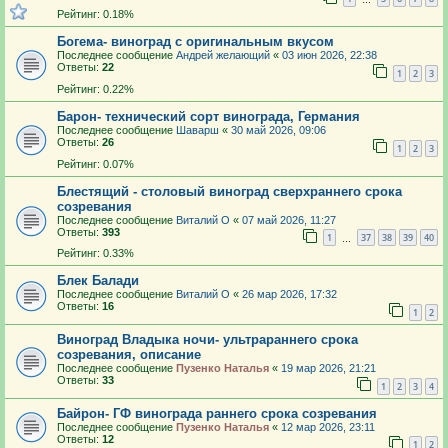
Рейтинг: 0.18%
Богема- виноград с оригинальным вкусом
Последнее сообщение
Андрей желающий
«
03 июн 2026, 22:38
Ответы:
22
1
2
3
Рейтинг: 0.22%
Барон- технический сорт винограда, Германия
Последнее сообщение
Шаварш
«
30 май 2026, 09:06
Ответы:
26
1
2
3
Рейтинг: 0.07%
Блестящий - столовый виноград сверхраннего срока
созревания
Последнее сообщение
Виталий О
«
07 май 2026, 11:27
Ответы:
393
1
37
38
39
40
…
Рейтинг: 0.33%
Блек Балади
Последнее сообщение
Виталий О
«
26 мар 2026, 17:32
Ответы:
16
1
2
Виноград Владыка ночи- ультрараннего срока
созревания, описание
Последнее сообщение
Пузенко Наталья
«
19 мар 2026, 21:21
Ответы:
33
1
2
3
4
Байрон- ГФ винограда раннего срока созревания
Последнее сообщение
Пузенко Наталья
«
12 мар 2026, 23:11
Ответы:
12
1
2