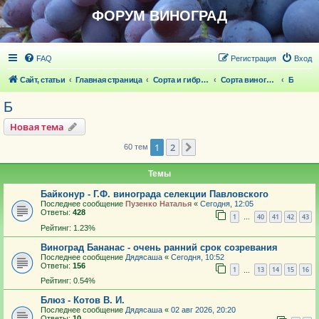
ФОРУМ ВИНОГРАД
FAQ
Регистрация
Вход
Сайт, статьи
Главная страница
Сорта и гибридные формы винограда
Сорта винограда
Б
Б
Новая тема
1
2
След.
60 тем
Темы
Байконур - Г.Ф. винограда селекции Павловского
Последнее сообщение
Пузенко Наталья
«
Сегодня, 12:05
Ответы:
428
1
40
41
42
43
…
Рейтинг: 1.23%
Виноград Бананас - очень ранний срок созревания
Последнее сообщение
Дядясаша
«
Сегодня, 10:52
Ответы:
156
1
13
14
15
16
…
Рейтинг: 0.54%
Блюз - Котов В. И.
Последнее сообщение
Дядясаша
«
02 авг 2026, 20:20
Ответы:
10