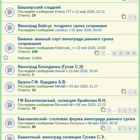
Башкирский сладкий
Последнее сообщение
Елена 777
«
12 мар 2026, 22:12
Ответы:
19
1
2
Виноград Бейсуг, позднего срока созревани
Последнее сообщение
сенокос
«
02 фев 2026, 09:00
Бианка- винный сорт винограда раннего срока
созревания
Последнее сообщение
Elektronik_t
«
23 янв 2026, 10:50
Ответы:
249
1
22
23
24
25
…
Рейтинг: 0.04%
Виноград Блондинка (Гусев С.Э)
Последнее сообщение
АннаА
«
10 янв 2026, 20:43
Ответы:
3
Бруно-Г.Ф. Бурдака А.В.
Последнее сообщение
MihailB
«
03 окт 2025, 21:27
Ответы:
16
1
2
ГФ Богатяновский, селекция Крайнова В.Н.
Последнее сообщение
Виталий ##
«
06 сен 2025, 13:23
Ответы:
78
1
5
6
7
8
…
Баклановский- столовая форма винограда раннего срока
Последнее сообщение
Пузенко Наталья
«
08 июн 2025, 08:33
Ответы:
89
1
6
7
8
9
…
Банкетный- виноград селекции Гусева С.Э.