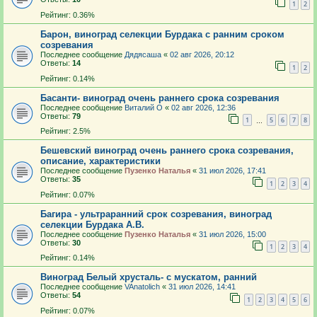
1
2
Рейтинг: 0.36%
Барон, виноград селекции Бурдака с ранним сроком
созревания
Последнее сообщение
Дядясаша
«
02 авг 2026, 20:12
Ответы:
14
1
2
Рейтинг: 0.14%
Басанти- виноград очень раннего срока созревания
Последнее сообщение
Виталий О
«
02 авг 2026, 12:36
Ответы:
79
1
5
6
7
8
…
Рейтинг: 2.5%
Бешевский виноград очень раннего срока созревания,
описание, характеристики
Последнее сообщение
Пузенко Наталья
«
31 июл 2026, 17:41
Ответы:
35
1
2
3
4
Рейтинг: 0.07%
Багира - ультраранний срок созревания, виноград
селекции Бурдака А.В.
Последнее сообщение
Пузенко Наталья
«
31 июл 2026, 15:00
Ответы:
30
1
2
3
4
Рейтинг: 0.14%
Виноград Белый хрусталь- с мускатом, ранний
Последнее сообщение
VAnatolich
«
31 июл 2026, 14:41
Ответы:
54
1
2
3
4
5
6
Рейтинг: 0.07%