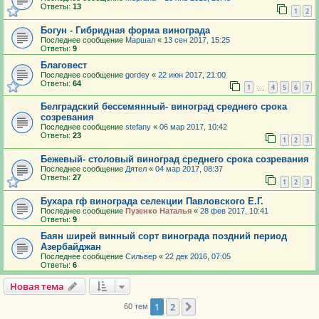
Ответы:
13
1
2
Богун - Гибридная форма винограда
Последнее сообщение
Маршал
«
13 сен 2017, 15:25
Ответы:
9
Благовест
Последнее сообщение
gordey
«
22 июн 2017, 21:00
Ответы:
64
1
4
5
6
7
…
Белградский бессемянный- виноград среднего срока
созревания
Последнее сообщение
stefany
«
06 мар 2017, 10:42
Ответы:
23
1
2
3
Бежевый- столовый виноград среднего срока созревания
Последнее сообщение
Дятел
«
04 мар 2017, 08:37
Ответы:
27
1
2
3
Бухара гф винограда селекции Павловского Е.Г.
Последнее сообщение
Пузенко Наталья
«
28 фев 2017, 10:41
Ответы:
9
Баян ширей винный сорт винограда поздний период
Азербайджан
Последнее сообщение
Сильвер
«
22 дек 2016, 07:05
Ответы:
6
Новая тема
1
2
След.
60 тем