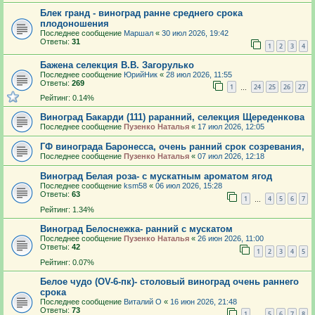
Блек гранд - виноград ранне среднего срока
плодоношения
Последнее сообщение
Маршал
«
30 июл 2026, 19:42
Ответы:
31
1
2
3
4
Бажена селекция В.В. Загорулько
Последнее сообщение
ЮрийНик
«
28 июл 2026, 11:55
Ответы:
269
1
24
25
26
27
…
Рейтинг: 0.14%
Виноград Бакарди (111) раранний, селекция Щереденкова
Последнее сообщение
Пузенко Наталья
«
17 июл 2026, 12:05
ГФ винограда Баронесса, очень ранний срок созревания,
Последнее сообщение
Пузенко Наталья
«
07 июл 2026, 12:18
Виноград Белая роза- с мускатным ароматом ягод
Последнее сообщение
ksm58
«
06 июл 2026, 15:28
Ответы:
63
1
4
5
6
7
…
Рейтинг: 1.34%
Виноград Белоснежка- ранний с мускатом
Последнее сообщение
Пузенко Наталья
«
26 июн 2026, 11:00
Ответы:
42
1
2
3
4
5
Рейтинг: 0.07%
Белое чудо (OV-6-пк)- столовый виноград очень раннего
срока
Последнее сообщение
Виталий О
«
16 июн 2026, 21:48
Ответы:
73
1
5
6
7
8
…