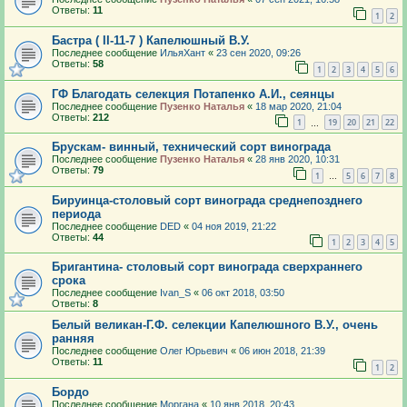
Ответы:
11
1
2
Бастра ( II-11-7 ) Капелюшный В.У.
Последнее сообщение
ИльяХант
«
23 сен 2020, 09:26
Ответы:
58
1
2
3
4
5
6
ГФ Благодать селекция Потапенко А.И., сеянцы
Последнее сообщение
Пузенко Наталья
«
18 мар 2020, 21:04
Ответы:
212
1
19
20
21
22
…
Брускам- винный, технический сорт винограда
Последнее сообщение
Пузенко Наталья
«
28 янв 2020, 10:31
Ответы:
79
1
5
6
7
8
…
Бируинца-столовый сорт винограда среднепозднего
периода
Последнее сообщение
DED
«
04 ноя 2019, 21:22
Ответы:
44
1
2
3
4
5
Бригантина- столовый сорт винограда сверхраннего
срока
Последнее сообщение
Ivan_S
«
06 окт 2018, 03:50
Ответы:
8
Белый великан-Г.Ф. селекции Капелюшного В.У., очень
ранняя
Последнее сообщение
Олег Юрьевич
«
06 июн 2018, 21:39
Ответы:
11
1
2
Бордо
Последнее сообщение
Моргана
«
10 янв 2018, 20:43