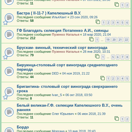
Ответы:
11
1
2
Бастра ( II-11-7 ) Капелюшный В.У.
Последнее сообщение
ИльяХант
«
23 сен 2020, 09:26
Ответы:
58
1
2
3
4
5
6
ГФ Благодать селекция Потапенко А.И., сеянцы
Последнее сообщение
Пузенко Наталья
«
18 мар 2020, 21:04
Ответы:
212
1
19
20
21
22
…
Брускам- винный, технический сорт винограда
Последнее сообщение
Пузенко Наталья
«
28 янв 2020, 10:31
Ответы:
79
1
5
6
7
8
…
Бируинца-столовый сорт винограда среднепозднего
периода
Последнее сообщение
DED
«
04 ноя 2019, 21:22
Ответы:
44
1
2
3
4
5
Бригантина- столовый сорт винограда сверхраннего
срока
Последнее сообщение
Ivan_S
«
06 окт 2018, 03:50
Ответы:
8
Белый великан-Г.Ф. селекции Капелюшного В.У., очень
ранняя
Последнее сообщение
Олег Юрьевич
«
06 июн 2018, 21:39
Ответы:
11
1
2
Бордо
Последнее сообщение
Моргана
«
10 янв 2018, 20:43