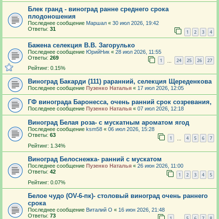
Блек гранд - виноград ранне среднего срока
плодоношения
Последнее сообщение
Маршал
«
30 июл 2026, 19:42
Ответы:
31
1
2
3
4
Бажена селекция В.В. Загорулько
Последнее сообщение
ЮрийНик
«
28 июл 2026, 11:55
Ответы:
269
1
24
25
26
27
…
Рейтинг: 0.15%
Виноград Бакарди (111) раранний, селекция Щереденкова
Последнее сообщение
Пузенко Наталья
«
17 июл 2026, 12:05
ГФ винограда Баронесса, очень ранний срок созревания,
Последнее сообщение
Пузенко Наталья
«
07 июл 2026, 12:18
Виноград Белая роза- с мускатным ароматом ягод
Последнее сообщение
ksm58
«
06 июл 2026, 15:28
Ответы:
63
1
4
5
6
7
…
Рейтинг: 1.34%
Виноград Белоснежка- ранний с мускатом
Последнее сообщение
Пузенко Наталья
«
26 июн 2026, 11:00
Ответы:
42
1
2
3
4
5
Рейтинг: 0.07%
Белое чудо (OV-6-пк)- столовый виноград очень раннего
срока
Последнее сообщение
Виталий О
«
16 июн 2026, 21:48
Ответы:
73
1
5
6
7
8
…