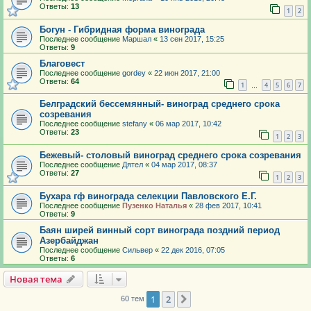
Ответы:
13
1
2
Богун - Гибридная форма винограда
Последнее сообщение
Маршал
«
13 сен 2017, 15:25
Ответы:
9
Благовест
Последнее сообщение
gordey
«
22 июн 2017, 21:00
Ответы:
64
1
4
5
6
7
…
Белградский бессемянный- виноград среднего срока
созревания
Последнее сообщение
stefany
«
06 мар 2017, 10:42
Ответы:
23
1
2
3
Бежевый- столовый виноград среднего срока созревания
Последнее сообщение
Дятел
«
04 мар 2017, 08:37
Ответы:
27
1
2
3
Бухара гф винограда селекции Павловского Е.Г.
Последнее сообщение
Пузенко Наталья
«
28 фев 2017, 10:41
Ответы:
9
Баян ширей винный сорт винограда поздний период
Азербайджан
Последнее сообщение
Сильвер
«
22 дек 2016, 07:05
Ответы:
6
Новая тема
1
2
След.
60 тем