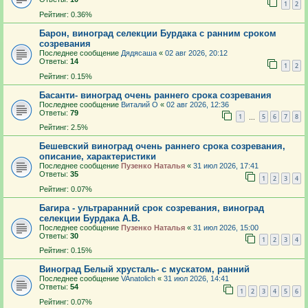
1
2
Рейтинг: 0.36%
Барон, виноград селекции Бурдака с ранним сроком
созревания
Последнее сообщение
Дядясаша
«
02 авг 2026, 20:12
Ответы:
14
1
2
Рейтинг: 0.15%
Басанти- виноград очень раннего срока созревания
Последнее сообщение
Виталий О
«
02 авг 2026, 12:36
Ответы:
79
1
5
6
7
8
…
Рейтинг: 2.5%
Бешевский виноград очень раннего срока созревания,
описание, характеристики
Последнее сообщение
Пузенко Наталья
«
31 июл 2026, 17:41
Ответы:
35
1
2
3
4
Рейтинг: 0.07%
Багира - ультраранний срок созревания, виноград
селекции Бурдака А.В.
Последнее сообщение
Пузенко Наталья
«
31 июл 2026, 15:00
Ответы:
30
1
2
3
4
Рейтинг: 0.15%
Виноград Белый хрусталь- с мускатом, ранний
Последнее сообщение
VAnatolich
«
31 июл 2026, 14:41
Ответы:
54
1
2
3
4
5
6
Рейтинг: 0.07%