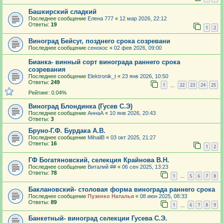
Башкирский сладкий
Последнее сообщение
Елена 777
«
12 мар 2026, 22:12
Ответы:
19
1
2
Виноград Бейсуг, позднего срока созревани
Последнее сообщение
сенокос
«
02 фев 2026, 09:00
Бианка- винный сорт винограда раннего срока
созревания
Последнее сообщение
Elektronik_t
«
23 янв 2026, 10:50
Ответы:
249
1
22
23
24
25
…
Рейтинг: 0.04%
Виноград Блондинка (Гусев С.Э)
Последнее сообщение
АннаА
«
10 янв 2026, 20:43
Ответы:
3
Бруно-Г.Ф. Бурдака А.В.
Последнее сообщение
MihailB
«
03 окт 2025, 21:27
Ответы:
16
1
2
ГФ Богатяновский, селекция Крайнова В.Н.
Последнее сообщение
Виталий ##
«
06 сен 2025, 13:23
Ответы:
78
1
5
6
7
8
…
Баклановский- столовая форма винограда раннего срока
Последнее сообщение
Пузенко Наталья
«
08 июн 2025, 08:33
Ответы:
89
1
6
7
8
9
…
Банкетный- виноград селекции Гусева С.Э.