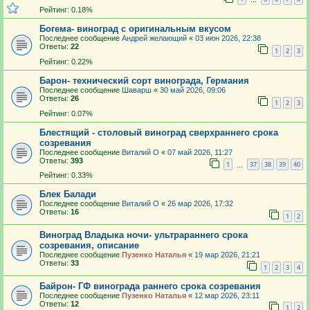
Рейтинг: 0.18%
Богема- виноград с оригинальным вкусом
Последнее сообщение
Андрей желающий
«
03 июн 2026, 22:38
Ответы:
22
1
2
3
Рейтинг: 0.22%
Барон- технический сорт винограда, Германия
Последнее сообщение
Шаварш
«
30 май 2026, 09:06
Ответы:
26
1
2
3
Рейтинг: 0.07%
Блестящий - столовый виноград сверхраннего срока
созревания
Последнее сообщение
Виталий О
«
07 май 2026, 11:27
Ответы:
393
1
37
38
39
40
…
Рейтинг: 0.33%
Блек Балади
Последнее сообщение
Виталий О
«
26 мар 2026, 17:32
Ответы:
16
1
2
Виноград Владыка ночи- ультрараннего срока
созревания, описание
Последнее сообщение
Пузенко Наталья
«
19 мар 2026, 21:21
Ответы:
33
1
2
3
4
Байрон- ГФ винограда раннего срока созревания
Последнее сообщение
Пузенко Наталья
«
12 мар 2026, 23:11
Ответы:
12
1
2