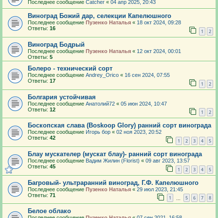
Последнее сообщение
Catcher
«
04 апр 2025, 20:43
Виноград Божий дар, селекции Капелюшного
Последнее сообщение
Пузенко Наталья
«
18 окт 2024, 09:28
Ответы:
16
1
2
Виноград Бодрый
Последнее сообщение
Пузенко Наталья
«
12 окт 2024, 00:01
Ответы:
5
Болеро - технический сорт
Последнее сообщение
Andrey_Orico
«
16 сен 2024, 07:55
Ответы:
17
1
2
Болгария устойчивая
Последнее сообщение
Анатолий72
«
05 июн 2024, 10:47
Ответы:
12
1
2
Боскопская слава (Boskoop Glory) ранний сорт винограда
Последнее сообщение
Игорь бор
«
02 ноя 2023, 20:52
Ответы:
42
1
2
3
4
5
Блау мускателер (мускат блау)- ранний сорт винограда
Последнее сообщение
Вадим Жилин (Florist)
«
09 авг 2023, 13:57
Ответы:
45
1
2
3
4
5
Багровый- ультраранний виноград, Г.Ф. Капелюшного
Последнее сообщение
Пузенко Наталья
«
29 июл 2023, 21:45
Ответы:
71
1
5
6
7
8
…
Белое облако
Последнее сообщение
Пузенко Наталья
«
07 сен 2021, 16:58