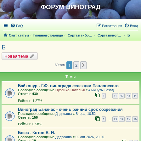
ФОРУМ ВИНОГРАД
FAQ
Регистрация
Вход
Сайт, статьи
Главная страница
Сорта и гибридные формы винограда
Сорта винограда
Б
Б
Новая тема
1
2
След.
60 тем
Темы
Байконур - Г.Ф. винограда селекции Павловского
Последнее сообщение
Пузенко Наталья
«
4 минуты назад
Ответы:
430
1
41
42
43
44
…
Рейтинг: 1.27%
Виноград Бананас - очень ранний срок созревания
Последнее сообщение
Дядясаша
«
Вчера, 10:52
Ответы:
156
1
13
14
15
16
…
Рейтинг: 0.58%
Блюз - Котов В. И.
Последнее сообщение
Дядясаша
«
02 авг 2026, 20:20
Ответы:
10