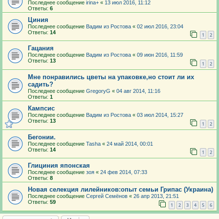
Последнее сообщение
irina+
«
13 июл 2016, 11:12
Ответы:
6
Циния
Последнее сообщение
Вадим из Ростова
«
02 июл 2016, 23:04
Ответы:
14
1
2
Гацания
Последнее сообщение
Вадим из Ростова
«
09 июн 2016, 11:59
Ответы:
13
1
2
Мне понравились цветы на упаковке,но стоит ли их
садить?
Последнее сообщение
GregoryG
«
04 авг 2014, 11:16
Ответы:
1
Кампсис
Последнее сообщение
Вадим из Ростова
«
03 июл 2014, 15:27
Ответы:
13
1
2
Бегонии.
Последнее сообщение
Tasha
«
24 май 2014, 00:01
Ответы:
14
1
2
Глициния японская
Последнее сообщение
зоя
«
24 фев 2014, 07:33
Ответы:
8
Новая селекция лилейников:опыт семьи Грипас (Украина)
Последнее сообщение
Сергей Семёнов
«
26 апр 2013, 21:51
Ответы:
59
1
2
3
4
5
6