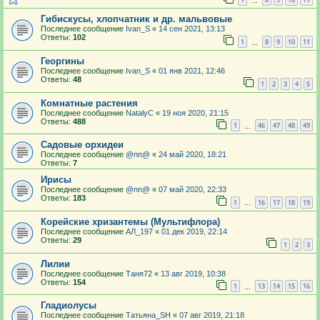
…
Гибискусы, хлопчатник и др. мальвовые
Последнее сообщение
Ivan_S
«
14 сен 2021, 13:13
Ответы:
102
1
8
9
10
11
…
Георгины
Последнее сообщение
Ivan_S
«
01 янв 2021, 12:46
Ответы:
48
1
2
3
4
5
Комнатные растения
Последнее сообщение
NatalyС
«
19 ноя 2020, 21:15
Ответы:
488
1
46
47
48
49
…
Садовые орхидеи
Последнее сообщение
@nn@
«
24 май 2020, 18:21
Ответы:
7
Ирисы
Последнее сообщение
@nn@
«
07 май 2020, 22:33
Ответы:
183
1
16
17
18
19
…
Корейские хризантемы (Мультифлора)
Последнее сообщение
АЛ_197
«
01 дек 2019, 22:14
Ответы:
29
1
2
3
Лилии
Последнее сообщение
Таня72
«
13 авг 2019, 10:38
Ответы:
154
1
13
14
15
16
…
Гладиолусы
Последнее сообщение
Татьяна_SH
«
07 авг 2019, 21:18