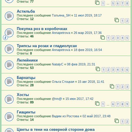
Ответы:
77
1
5
6
7
8
…
Астильба
Последнее сообщение
Татьяна_SH
«
11 июл 2019, 18:17
Ответы:
12
1
2
Покупка роз в коробочках
Последнее сообщение
Annapetrova
«
26 мар 2019, 17:36
Ответы:
46
1
2
3
4
5
Трипсы на розах и гладиолусах
Последнее сообщение
Annapetrova
«
18 фев 2019, 16:54
Ответы:
8
Лилейники
Последнее сообщение
NatalyС
«
08 фев 2019, 21:31
Ответы:
53
1
2
3
4
5
6
Бархатцы
Последнее сообщение
Ольга Стоцкая
«
15 авг 2018, 11:41
Ответы:
28
1
2
3
Хосты
Последнее сообщение
@nn@
«
15 июн 2017, 17:42
Ответы:
89
1
6
7
8
9
…
Гиацинты
Последнее сообщение
Вадим из Ростова
«
02 май 2017, 23:48
Ответы:
14
1
2
Цветы в тени на северной стороне дома