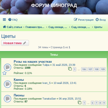
ФОРУМ ВИНОГРАД
FAQ
Регистрация
Вход
Сайт, статьи
Главная страница
Сад, овощи, ягодники, цветы, беседка
Сад, овощи, ягодники, цветы
Цветы
Цветы
Новая тема
34 темы • Страница
1
из
1
Темы
Розы на наших участках
Последнее сообщение
Tulipa
«
31 май 2026, 23:39
Ответы:
1088
1
106
107
108
109
…
Рейтинг: 0.11%
Канны
Последнее сообщение
Ivan_S
«
10 май 2026, 13:41
Ответы:
6
Рейтинг: 0.18%
Пионы
Последнее сообщение
ТаnakaSan
«
06 апр 2026, 15:51
Ответы:
87
1
6
7
8
9
…