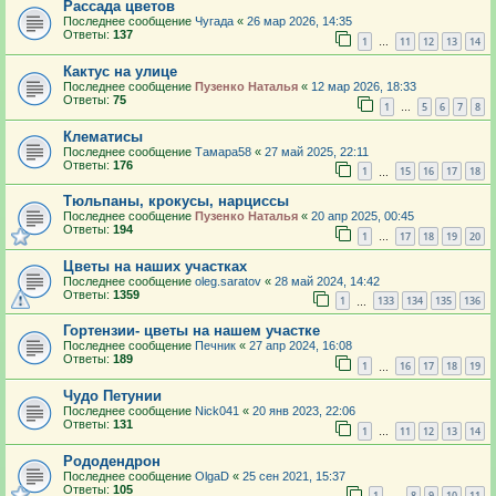
Рассада цветов
Последнее сообщение
Чугада
«
26 мар 2026, 14:35
Ответы:
137
1
11
12
13
14
…
Кактус на улице
Последнее сообщение
Пузенко Наталья
«
12 мар 2026, 18:33
Ответы:
75
1
5
6
7
8
…
Клематисы
Последнее сообщение
Тамара58
«
27 май 2025, 22:11
Ответы:
176
1
15
16
17
18
…
Тюльпаны, крокусы, нарциссы
Последнее сообщение
Пузенко Наталья
«
20 апр 2025, 00:45
Ответы:
194
1
17
18
19
20
…
Цветы на наших участках
Последнее сообщение
oleg.saratov
«
28 май 2024, 14:42
Ответы:
1359
1
133
134
135
136
…
Гортензии- цветы на нашем участке
Последнее сообщение
Печник
«
27 апр 2024, 16:08
Ответы:
189
1
16
17
18
19
…
Чудо Петунии
Последнее сообщение
Nick041
«
20 янв 2023, 22:06
Ответы:
131
1
11
12
13
14
…
Рододендрон
Последнее сообщение
OlgaD
«
25 сен 2021, 15:37
Ответы:
105
1
8
9
10
11