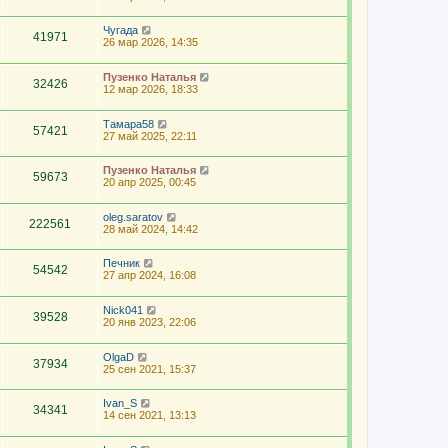
Чугада
41971
26 мар 2026, 14:35
Пузенко Наталья
32426
12 мар 2026, 18:33
Тамара58
57421
27 май 2025, 22:11
Пузенко Наталья
59673
20 апр 2025, 00:45
oleg.saratov
222561
28 май 2024, 14:42
Печник
54542
27 апр 2024, 16:08
Nick041
39528
20 янв 2023, 22:06
OlgaD
37934
25 сен 2021, 15:37
Ivan_S
34341
14 сен 2021, 13:13