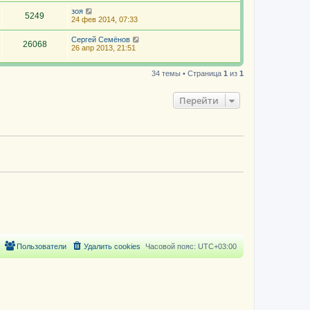
зоя
5249
24 фев 2014, 07:33
Сергей Семёнов
26068
26 апр 2013, 21:51
34 темы • Страница
1
из
1
Перейти
Пользователи
Удалить cookies
Часовой пояс:
UTC+03:00