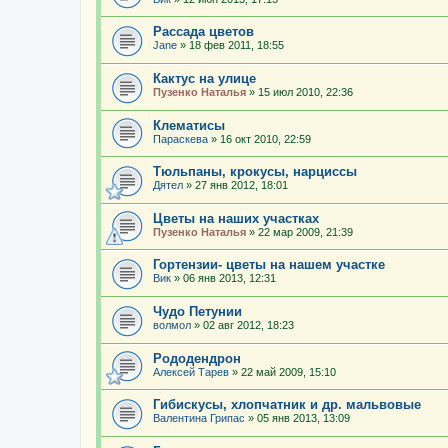
Рассада цветов
Jane
»
18 фев 2011, 18:55
Кактус на улице
Пузенко Наталья
»
15 июл 2010, 22:36
Клематисы
Параскева
»
16 окт 2010, 22:59
Тюльпаны, крокусы, нарциссы
Дятел
»
27 янв 2012, 18:01
Цветы на наших участках
Пузенко Наталья
»
22 мар 2009, 21:39
Гортензии- цветы на нашем участке
Вик
»
06 янв 2013, 12:31
Чудо Петунии
волмол
»
02 авг 2012, 18:23
Рододендрон
Алексей Тарев
»
22 май 2009, 15:10
Гибискусы, хлопчатник и др. мальвовые
Валентина Грипас
»
05 янв 2013, 13:09