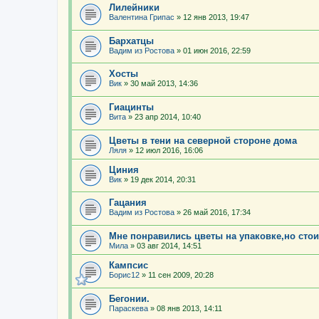
Лилейники
Валентина Грипас
»
12 янв 2013, 19:47
Бархатцы
Вадим из Ростова
»
01 июн 2016, 22:59
Хосты
Вик
»
30 май 2013, 14:36
Гиацинты
Вита
»
23 апр 2014, 10:40
Цветы в тени на северной стороне дома
Ляля
»
12 июл 2016, 16:06
Циния
Вик
»
19 дек 2014, 20:31
Гацания
Вадим из Ростова
»
26 май 2016, 17:34
Мне понравились цветы на упаковке,но стои
Мила
»
03 авг 2014, 14:51
Кампсис
Борис12
»
11 сен 2009, 20:28
Бегонии.
Параскева
»
08 янв 2013, 14:11