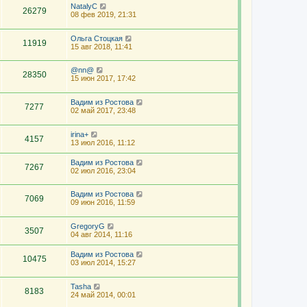
NatalyС
26279
08 фев 2019, 21:31
Ольга Стоцкая
11919
15 авг 2018, 11:41
@nn@
28350
15 июн 2017, 17:42
Вадим из Ростова
7277
02 май 2017, 23:48
irina+
4157
13 июл 2016, 11:12
Вадим из Ростова
7267
02 июл 2016, 23:04
Вадим из Ростова
7069
09 июн 2016, 11:59
GregoryG
3507
04 авг 2014, 11:16
Вадим из Ростова
10475
03 июл 2014, 15:27
Tasha
8183
24 май 2014, 00:01