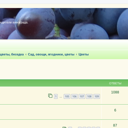
редители винограда.
 цветы, беседка
Сад, овощи, ягодники, цветы
Цветы
ОТВЕТЫ
1088
1
105
106
107
108
109
…
6
87