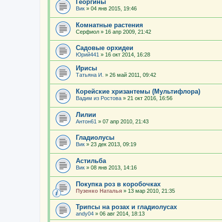
Георгины
Вик
»
04 янв 2015, 19:46
Комнатные растения
Серфиол
»
16 апр 2009, 21:42
Садовые орхидеи
Юрий441
»
16 окт 2014, 16:28
Ирисы
Татьяна И.
»
26 май 2011, 09:42
Корейские хризантемы (Мультифлора)
Вадим из Ростова
»
21 окт 2016, 16:56
Лилии
Антон61
»
07 апр 2010, 21:43
Гладиолусы
Вик
»
23 дек 2013, 09:19
Астильба
Вик
»
08 янв 2013, 14:16
Покупка роз в коробочках
Пузенко Наталья
»
13 мар 2010, 21:35
Трипсы на розах и гладиолусах
andy04
»
06 авг 2014, 18:13