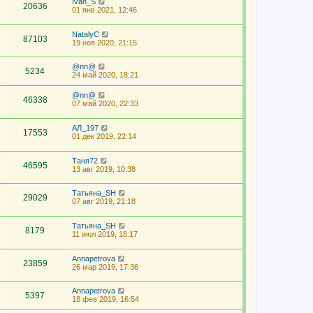
Ivan_S
20636
01 янв 2021, 12:46
NatalyС
87103
19 ноя 2020, 21:15
@nn@
5234
24 май 2020, 18:21
@nn@
46338
07 май 2020, 22:33
АЛ_197
17553
01 дек 2019, 22:14
Таня72
46595
13 авг 2019, 10:38
Татьяна_SH
29029
07 авг 2019, 21:18
Татьяна_SH
8179
11 июл 2019, 18:17
Annapetrova
23859
26 мар 2019, 17:36
Annapetrova
5397
18 фев 2019, 16:54