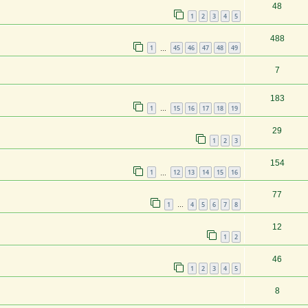
48
1
2
3
4
5
488
1
45
46
47
48
49
…
7
183
1
15
16
17
18
19
…
29
1
2
3
154
1
12
13
14
15
16
…
77
1
4
5
6
7
8
…
12
1
2
46
1
2
3
4
5
8