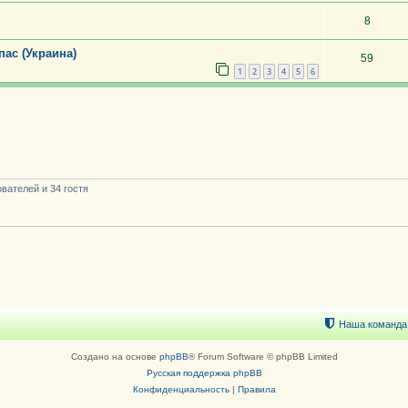
8
ас (Украина)
59
1
2
3
4
5
6
вателей и 34 гостя
Наша команда
Создано на основе
phpBB
® Forum Software © phpBB Limited
Русская поддержка phpBB
Конфиденциальность
|
Правила