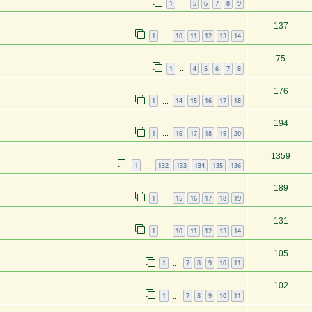
1
5
6
7
8
9
…
137
1
10
11
12
13
14
…
75
1
4
5
6
7
8
…
176
1
14
15
16
17
18
…
194
1
16
17
18
19
20
…
1359
1
132
133
134
135
136
…
189
1
15
16
17
18
19
…
131
1
10
11
12
13
14
…
105
1
7
8
9
10
11
…
102
1
7
8
9
10
11
…