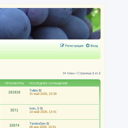
Регистрация
Вход
34 темы • Страница
1
из
1
ПРОСМОТРЫ
ПОСЛЕДНЕЕ СООБЩЕНИЕ
Tulipa
181918
31 май 2026, 23:39
Ivan_S
3571
10 май 2026, 13:41
ТаnakaSan
32674
06 апр 2026, 15:51