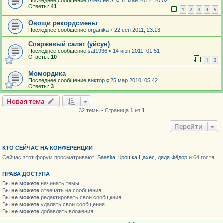
Последнее сообщение
Алексей А.
«
11 май 2012, 20:02
Ответы:
41
1
2
3
4
5
Овощи рекордсмены
Последнее сообщение
organika
«
22 сен 2011, 23:13
Спаржевый салат (уйсун)
Последнее сообщение
sat1936
«
14 июн 2011, 01:51
Ответы:
10
1
2
Момордика
Последнее сообщение
виктор
«
25 мар 2010, 05:42
Ответы:
3
Новая тема
32 темы • Страница
1
из
1
Перейти
КТО СЕЙЧАС НА КОНФЕРЕНЦИИ
Сейчас этот форум просматривают:
Saasha
,
Крошка Цахес
,
дядя Фёдор
и 64 гостя
ПРАВА ДОСТУПА
Вы
не можете
начинать темы
Вы
не можете
отвечать на сообщения
Вы
не можете
редактировать свои сообщения
Вы
не можете
удалять свои сообщения
Вы
не можете
добавлять вложения