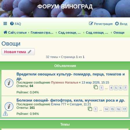
ФОРУМ ВИНОГРАД
FAQ
Регистрация
Вход
Сайт, статьи
Главная страница
Сад, овощи, ягодники, цветы, беседка
Сад, овощи, ягодники, цветы
Овощи
Овощи
Новая тема
32 темы • Страница
1
из
1
Объявления
Вредители овощных культур- помидор, перца, томатов и
др.
Последнее сообщение
Пузенко Наталья
«
13 мар 2026, 15:15
Ответы:
64
1
4
5
6
7
…
Рейтинг: 0.04%
Болезни овощей- фитофтора, кила, мучнистая роса и др.
Последнее сообщение
Елена 777
«
Сегодня, 11:21
Ответы:
161
1
14
15
16
17
…
Рейтинг: 0.94%
Темы