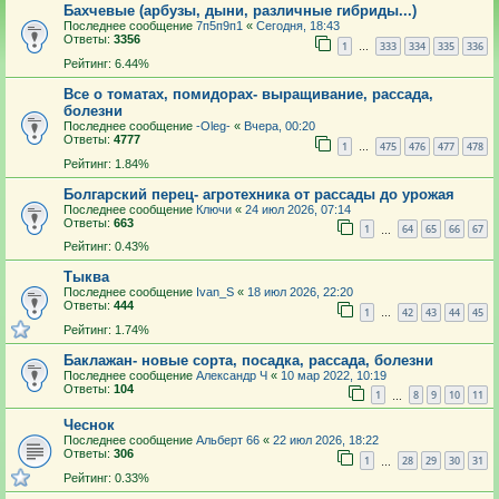
Бахчевые (арбузы, дыни, различные гибриды...)
Последнее сообщение
7п5п9п1
«
Сегодня, 18:43
Ответы:
3356
1
333
334
335
336
…
Рейтинг: 6.44%
Все о томатах, помидорах- выращивание, рассада,
болезни
Последнее сообщение
-Oleg-
«
Вчера, 00:20
Ответы:
4777
1
475
476
477
478
…
Рейтинг: 1.84%
Болгарский перец- агротехника от рассады до урожая
Последнее сообщение
Ключи
«
24 июл 2026, 07:14
Ответы:
663
1
64
65
66
67
…
Рейтинг: 0.43%
Тыква
Последнее сообщение
Ivan_S
«
18 июл 2026, 22:20
Ответы:
444
1
42
43
44
45
…
Рейтинг: 1.74%
Баклажан- новые сорта, посадка, рассада, болезни
Последнее сообщение
Александр Ч
«
10 мар 2022, 10:19
Ответы:
104
1
8
9
10
11
…
Чеснок
Последнее сообщение
Альберт 66
«
22 июл 2026, 18:22
Ответы:
306
1
28
29
30
31
…
Рейтинг: 0.33%