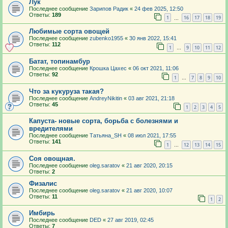
Лук
Последнее сообщение
Зарипов Радик
«
24 фев 2025, 12:50
Ответы:
189
1
16
17
18
19
…
Любимые сорта овощей
Последнее сообщение
zubenko1955
«
30 янв 2022, 15:41
Ответы:
112
1
9
10
11
12
…
Батат, топинамбур
Последнее сообщение
Крошка Цахес
«
06 окт 2021, 11:06
Ответы:
92
1
7
8
9
10
…
Что за кукуруза такая?
Последнее сообщение
AndreyNikitin
«
03 авг 2021, 21:18
Ответы:
45
1
2
3
4
5
Капуста- новые сорта, борьба с болезнями и
вредителями
Последнее сообщение
Татьяна_SH
«
08 июл 2021, 17:55
Ответы:
141
1
12
13
14
15
…
Соя овощная.
Последнее сообщение
oleg.saratov
«
21 авг 2020, 20:15
Ответы:
2
Физалис
Последнее сообщение
oleg.saratov
«
21 авг 2020, 10:07
Ответы:
11
1
2
Имбирь
Последнее сообщение
DED
«
27 авг 2019, 02:45
Ответы:
7