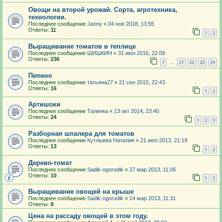
Овощи на второй урожай. Сорта, агротехника,
технологии.
Последнее сообщение
Janny
«
04 ноя 2018, 13:55
Ответы:
11
1
2
Выращивание томатов в теплице
Последнее сообщение
ШИШКИН
«
31 июл 2016, 22:09
Ответы:
236
1
21
22
23
24
…
Пепино
Последнее сообщение
татьяна27
«
21 сен 2015, 22:43
Ответы:
16
1
2
Артишоки
Последнее сообщение
Талинка
«
13 окт 2014, 23:40
Ответы:
24
1
2
3
Разборная шпалера для томатов
Последнее сообщение
Кутлыева Наталия
«
21 июл 2013, 21:19
Ответы:
13
1
2
Дерево-томат
Последнее сообщение
Sadik-ogorodik
«
27 мар 2013, 11:06
Ответы:
10
1
2
Выращивание овощей на крыше
Последнее сообщение
Sadik-ogorodik
«
14 мар 2013, 11:31
Ответы:
8
Цена на рассаду овощей в этом году.