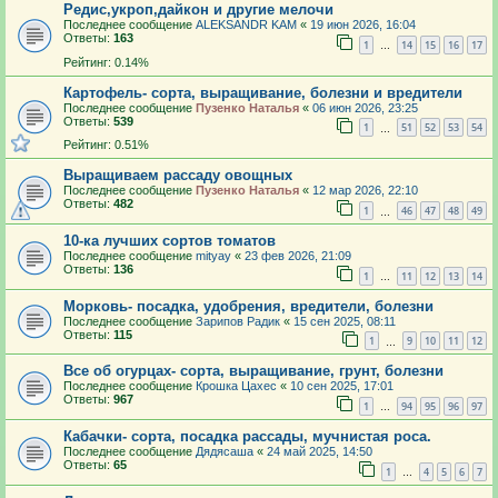
Редис,укроп,дайкон и другие мелочи
Последнее сообщение
ALEKSANDR KAM
«
19 июн 2026, 16:04
Ответы:
163
1
14
15
16
17
…
Рейтинг: 0.14%
Картофель- сорта, выращивание, болезни и вредители
Последнее сообщение
Пузенко Наталья
«
06 июн 2026, 23:25
Ответы:
539
1
51
52
53
54
…
Рейтинг: 0.51%
Выращиваем рассаду овощных
Последнее сообщение
Пузенко Наталья
«
12 мар 2026, 22:10
Ответы:
482
1
46
47
48
49
…
10-ка лучших сортов томатов
Последнее сообщение
mityay
«
23 фев 2026, 21:09
Ответы:
136
1
11
12
13
14
…
Морковь- посадка, удобрения, вредители, болезни
Последнее сообщение
Зарипов Радик
«
15 сен 2025, 08:11
Ответы:
115
1
9
10
11
12
…
Все об огурцах- сорта, выращивание, грунт, болезни
Последнее сообщение
Крошка Цахес
«
10 сен 2025, 17:01
Ответы:
967
1
94
95
96
97
…
Кабачки- сорта, посадка рассады, мучнистая роса.
Последнее сообщение
Дядясаша
«
24 май 2025, 14:50
Ответы:
65
1
4
5
6
7
…