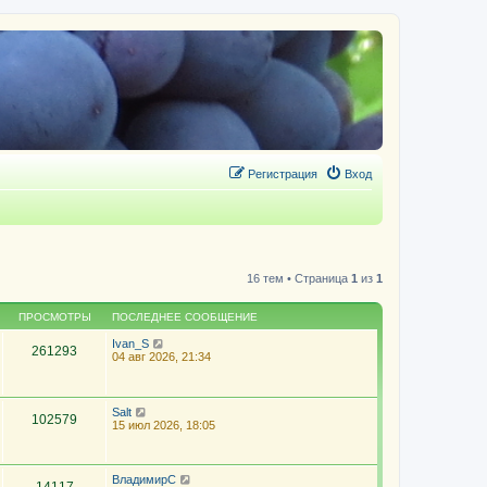
Регистрация
Вход
16 тем • Страница
1
из
1
ПРОСМОТРЫ
ПОСЛЕДНЕЕ СООБЩЕНИЕ
Ivan_S
261293
04 авг 2026, 21:34
Salt
102579
15 июл 2026, 18:05
ВладимирС