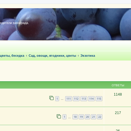
редители винограда.
 цветы, беседка
Сад, овощи, ягодники, цветы
Экзотика
ОТВЕТЫ
1148
1
111
112
113
114
115
…
217
1
18
19
20
21
22
…