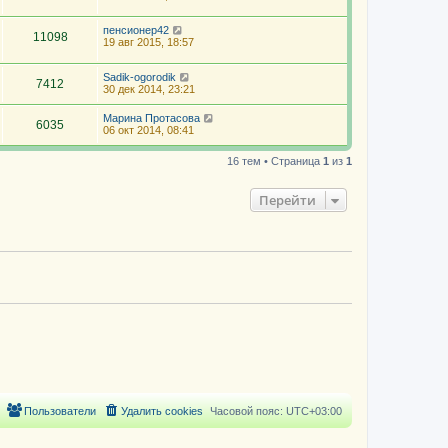
пенсионер42
11098
19 авг 2015, 18:57
Sadik-ogorodik
7412
30 дек 2014, 23:21
Марина Протасова
6035
06 окт 2014, 08:41
16 тем • Страница
1
из
1
Перейти
Пользователи
Удалить cookies
Часовой пояс:
UTC+03:00