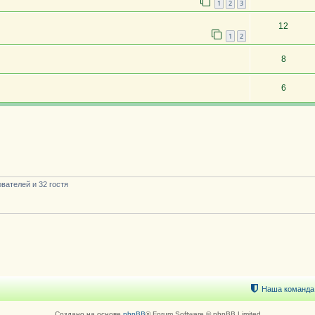
1
2
3
12
1
2
8
6
вателей и 32 гостя
Наша команда
Создано на основе
phpBB
® Forum Software © phpBB Limited