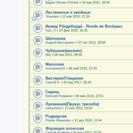
Вадим Жилин (Florist)
»
19 апр 2021, 18:50
Лиственные и хвойные
Эльвира
»
12 янв 2010, 21:34
Инжир Рýндебордó - Ronde de Bordeaux
Ivan_S
»
24 фев 2019, 16:35
Шиповник
Андрей Викторович
»
07 окт 2013, 18:08
Чубушник(жасмин)
Вик
»
06 янв 2013, 08:56
Магнолия
пенсионер42
»
06 май 2018, 22:43
Вистерия/Глициния
Сергей А.
»
02 апр 2017, 09:20
Сирень
Евгений Родимин
»
08 июн 2015, 22:01
Луизиания(Прунус трилоба)
zamazkina
»
13 ноя 2013, 15:02
Роджерсия
Роман Иванович
»
12 дек 2016, 12:44
Форзиция японская
Сергей Худяков
»
31 мар 2013, 10:26