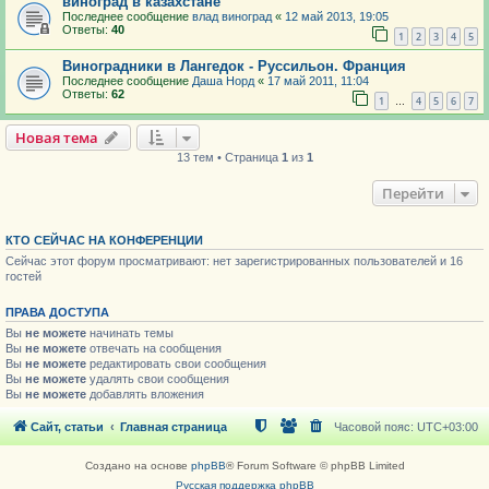
виноград в казахстане
Последнее сообщение
влад виноград
«
12 май 2013, 19:05
Ответы:
40
1
2
3
4
5
Виноградники в Лангедок - Руссильон. Франция
Последнее сообщение
Даша Норд
«
17 май 2011, 11:04
Ответы:
62
1
4
5
6
7
…
Новая тема
13 тем • Страница
1
из
1
Перейти
КТО СЕЙЧАС НА КОНФЕРЕНЦИИ
Сейчас этот форум просматривают: нет зарегистрированных пользователей и 16
гостей
ПРАВА ДОСТУПА
Вы
не можете
начинать темы
Вы
не можете
отвечать на сообщения
Вы
не можете
редактировать свои сообщения
Вы
не можете
удалять свои сообщения
Вы
не можете
добавлять вложения
Сайт, статьи
Главная страница
Часовой пояс:
UTC+03:00
Создано на основе
phpBB
® Forum Software © phpBB Limited
Русская поддержка phpBB