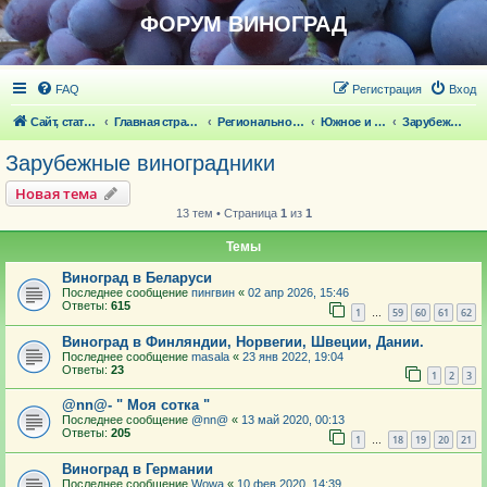
ФОРУМ ВИНОГРАД
FAQ
Регистрация
Вход
Сайт, статьи
Главная страница
Региональное виноградарство
Южное и зарубежное виноградарство
Зарубежные виноградники
Зарубежные виноградники
Новая тема
13 тем • Страница
1
из
1
Темы
Виноград в Беларуси
Последнее сообщение
пингвин
«
02 апр 2026, 15:46
Ответы:
615
1
59
60
61
62
…
Виноград в Финляндии, Норвегии, Швеции, Дании.
Последнее сообщение
masala
«
23 янв 2022, 19:04
Ответы:
23
1
2
3
@nn@- " Моя сотка "
Последнее сообщение
@nn@
«
13 май 2020, 00:13
Ответы:
205
1
18
19
20
21
…
Виноград в Германии
Последнее сообщение
Wowa
«
10 фев 2020, 14:39