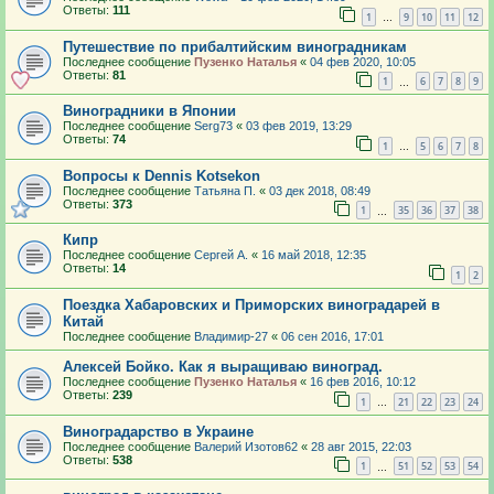
Ответы:
111
1
9
10
11
12
…
Путешествие по прибалтийским виноградникам
Последнее сообщение
Пузенко Наталья
«
04 фев 2020, 10:05
Ответы:
81
1
6
7
8
9
…
Виноградники в Японии
Последнее сообщение
Serg73
«
03 фев 2019, 13:29
Ответы:
74
1
5
6
7
8
…
Вопросы к Dennis Kotsekon
Последнее сообщение
Татьяна П.
«
03 дек 2018, 08:49
Ответы:
373
1
35
36
37
38
…
Кипр
Последнее сообщение
Сергей А.
«
16 май 2018, 12:35
Ответы:
14
1
2
Поездка Хабаровских и Приморских виноградарей в
Китай
Последнее сообщение
Владимир-27
«
06 сен 2016, 17:01
Алексей Бойко. Как я выращиваю виноград.
Последнее сообщение
Пузенко Наталья
«
16 фев 2016, 10:12
Ответы:
239
1
21
22
23
24
…
Виноградарство в Украине
Последнее сообщение
Валерий Изотов62
«
28 авг 2015, 22:03
Ответы:
538
1
51
52
53
54
…