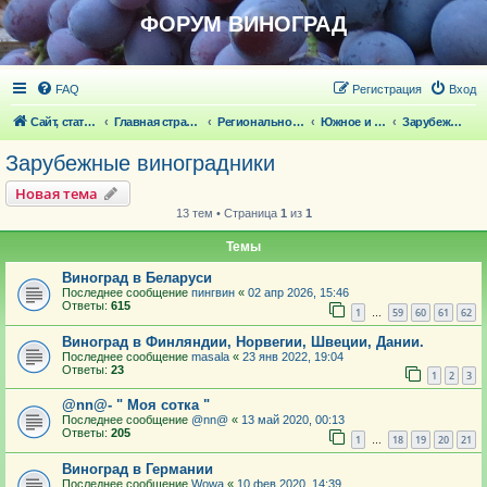
ФОРУМ ВИНОГРАД
FAQ
Регистрация
Вход
Сайт, статьи
Главная страница
Региональное виноградарство
Южное и зарубежное виноградарство
Зарубежные виноградники
Зарубежные виноградники
Новая тема
13 тем • Страница
1
из
1
Темы
Виноград в Беларуси
Последнее сообщение
пингвин
«
02 апр 2026, 15:46
Ответы:
615
1
59
60
61
62
…
Виноград в Финляндии, Норвегии, Швеции, Дании.
Последнее сообщение
masala
«
23 янв 2022, 19:04
Ответы:
23
1
2
3
@nn@- " Моя сотка "
Последнее сообщение
@nn@
«
13 май 2020, 00:13
Ответы:
205
1
18
19
20
21
…
Виноград в Германии
Последнее сообщение
Wowa
«
10 фев 2020, 14:39