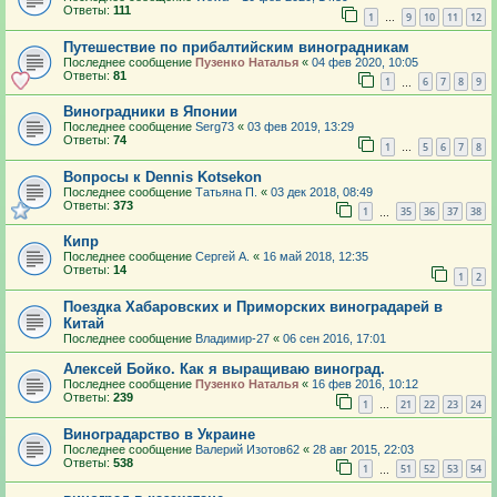
Ответы:
111
1
9
10
11
12
…
Путешествие по прибалтийским виноградникам
Последнее сообщение
Пузенко Наталья
«
04 фев 2020, 10:05
Ответы:
81
1
6
7
8
9
…
Виноградники в Японии
Последнее сообщение
Serg73
«
03 фев 2019, 13:29
Ответы:
74
1
5
6
7
8
…
Вопросы к Dennis Kotsekon
Последнее сообщение
Татьяна П.
«
03 дек 2018, 08:49
Ответы:
373
1
35
36
37
38
…
Кипр
Последнее сообщение
Сергей А.
«
16 май 2018, 12:35
Ответы:
14
1
2
Поездка Хабаровских и Приморских виноградарей в
Китай
Последнее сообщение
Владимир-27
«
06 сен 2016, 17:01
Алексей Бойко. Как я выращиваю виноград.
Последнее сообщение
Пузенко Наталья
«
16 фев 2016, 10:12
Ответы:
239
1
21
22
23
24
…
Виноградарство в Украине
Последнее сообщение
Валерий Изотов62
«
28 авг 2015, 22:03
Ответы:
538
1
51
52
53
54
…