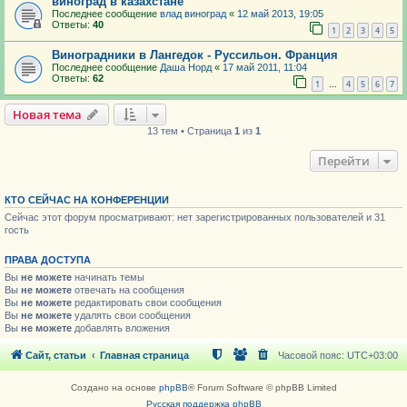
виноград в казахстане
Последнее сообщение
влад виноград
«
12 май 2013, 19:05
Ответы:
40
1
2
3
4
5
Виноградники в Лангедок - Руссильон. Франция
Последнее сообщение
Даша Норд
«
17 май 2011, 11:04
Ответы:
62
1
4
5
6
7
…
Новая тема
13 тем • Страница
1
из
1
Перейти
КТО СЕЙЧАС НА КОНФЕРЕНЦИИ
Сейчас этот форум просматривают: нет зарегистрированных пользователей и 31
гость
ПРАВА ДОСТУПА
Вы
не можете
начинать темы
Вы
не можете
отвечать на сообщения
Вы
не можете
редактировать свои сообщения
Вы
не можете
удалять свои сообщения
Вы
не можете
добавлять вложения
Сайт, статьи
Главная страница
Часовой пояс:
UTC+03:00
Создано на основе
phpBB
® Forum Software © phpBB Limited
Русская поддержка phpBB