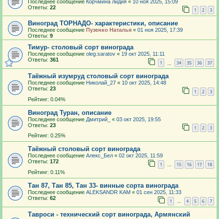
Последнее сообщение
Корчмина лидия
«
10 ноя 2025, 15:09
Ответы:
22
1
2
3
Виноград ТОРНАДО- характеристики, описание
Последнее сообщение
Пузенко Наталья
«
01 ноя 2025, 17:39
Ответы:
9
Тимур- столовый сорт винограда
Последнее сообщение
oleg.saratov
«
19 окт 2025, 11:11
Ответы:
361
1
34
35
36
37
…
Таёжный изумруд столовый сорт винограда
Последнее сообщение
Николай_27
«
10 окт 2025, 14:48
Ответы:
23
1
2
3
Рейтинг: 0.04%
Виноград Туран, описание
Последнее сообщение
Дмитрий_
«
03 окт 2025, 19:55
Ответы:
23
1
2
3
Рейтинг: 0.25%
Таёжный столовый сорт винограда
Последнее сообщение
Алекс_Бел
«
02 окт 2025, 11:59
Ответы:
172
1
15
16
17
18
…
Рейтинг: 0.11%
Тан 87, Тан 85, Тан 33- винные сорта винограда
Последнее сообщение
ALEKSANDR KAM
«
01 сен 2025, 11:33
Ответы:
62
1
4
5
6
7
…
Тавроси - технический сорт винограда, Армянский