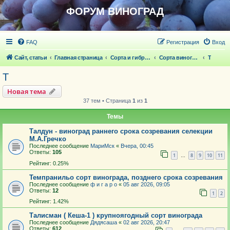
ФОРУМ ВИНОГРАД
FAQ
Регистрация
Вход
Сайт, статьи
Главная страница
Сорта и гибридные формы винограда
Сорта винограда
Т
Т
Новая тема
37 тем • Страница
1
из
1
Темы
Талдун - виноград раннего срока созревания селекции
М.А.Гречко
Последнее сообщение
МариМск
«
Вчера, 00:45
Ответы:
105
1
8
9
10
11
…
Рейтинг: 0.25%
Темпранильо сорт винограда, позднего срока созревания
Последнее сообщение
ф и г а р о
«
05 авг 2026, 09:05
Ответы:
12
1
2
Рейтинг: 1.42%
Талисман ( Кеша-1 ) крупноягодный сорт винограда
Последнее сообщение
Дядясаша
«
02 авг 2026, 20:47
Ответы:
612