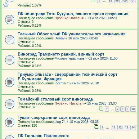
1
98
99
100
101
…
Рейтинг: 1.67%
ГФ винограда Тото Кутуньо, раннего срока созревания
Последнее сообщение
Пузенко Наталья
«
13 июл 2026, 00:20
Ответы:
2
Рейтинг: 0.15%
Таежный Обоеполый ГФ универсального назначения
Последнее сообщение
Den69
«
16 июн 2026, 08:49
Ответы:
9
Рейтинг: 0.22%
Виноград Траминетт- ранний, винный сорт
Последнее сообщение
Михаил Герасимов
«
02 июн 2026, 11:55
Ответы:
2
Рейтинг: 0.11%
Триумф Эльзаса - сверхранний технический сорт
Е.Кульмана, Франция
Последнее сообщение
Igormin
«
27 май 2026, 20:10
Ответы:
4
Рейтинг: 0.15%
Томайский столовый сорт винограда
Последнее сообщение
Пузенко Наталья
«
15 мар 2026, 13:03
Ответы:
92
1
7
8
9
10
…
Тукай- сверхранний сорт винограда
Последнее сообщение
oleg 74
«
10 мар 2026, 08:36
Ответы:
138
1
11
12
13
14
…
ГФ Тюльпан Павловского