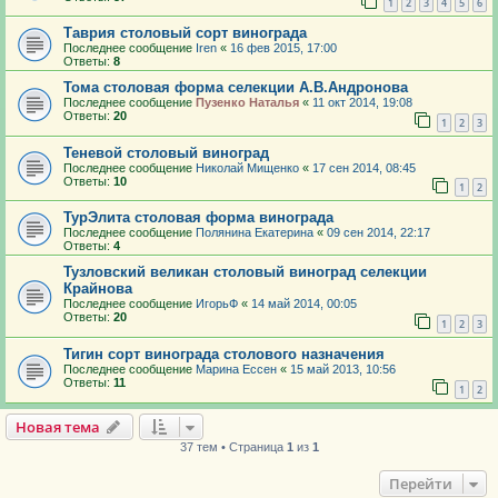
1
2
3
4
5
6
Таврия столовый сорт винограда
Последнее сообщение
Iren
«
16 фев 2015, 17:00
Ответы:
8
Тома столовая форма селекции А.В.Андронова
Последнее сообщение
Пузенко Наталья
«
11 окт 2014, 19:08
Ответы:
20
1
2
3
Теневой столовый виноград
Последнее сообщение
Николай Мищенко
«
17 сен 2014, 08:45
Ответы:
10
1
2
ТурЭлита столовая форма винограда
Последнее сообщение
Полянина Екатерина
«
09 сен 2014, 22:17
Ответы:
4
Тузловский великан столовый виноград селекции
Крайнова
Последнее сообщение
ИгорьФ
«
14 май 2014, 00:05
Ответы:
20
1
2
3
Тигин сорт винограда столового назначения
Последнее сообщение
Марина Ессен
«
15 май 2013, 10:56
Ответы:
11
1
2
Новая тема
37 тем • Страница
1
из
1
Перейти