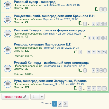
Розовый супер - виноград
Последнее сообщение
uank2004
«
31 авг 2023, 23:16
Ответы:
10
1
2
Рождественcкий- виноград селекции Крайнова В.Н.
Последнее сообщение
Маршал
«
15 авг 2023, 22:08
Ответы:
73
1
5
6
7
8
…
Розовый Тимур - столовая форма винограда
Последнее сообщение
ValentinaN
«
26 сен 2022, 09:28
Ответы:
42
1
2
3
4
5
Рошфор, селекция Павловского Е.Г.
Последнее сообщение
никколай
«
05 авг 2022, 14:34
Ответы:
520
1
50
51
52
53
…
Рейтинг: 0.36%
Русский Конкорд - изабельный сорт винограда
Последнее сообщение
Виноградинка
«
30 сен 2021, 12:14
Ответы:
65
1
4
5
6
7
…
Рейтинг: 0.04%
Рута, виноград селекции Загорулько, Украина
Последнее сообщение
Татьяна_SH
«
10 сен 2021, 22:49
Ответы:
121
1
10
11
12
13
…
Новая тема
1
2
След.
74 темы