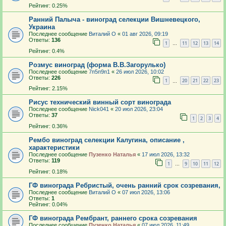
Рейтинг: 0.25%
Ранний Палыча - виноград селекции Вишневецкого,
Украина
Последнее сообщение
Виталий О
«
01 авг 2026, 09:19
Ответы:
136
1
11
12
13
14
…
Рейтинг: 0.4%
Розмус виноград (форма В.В.Загорулько)
Последнее сообщение
7п5п9п1
«
26 июл 2026, 10:02
Ответы:
226
1
20
21
22
23
…
Рейтинг: 2.15%
Рисус технический винный сорт винограда
Последнее сообщение
Nick041
«
20 июл 2026, 23:04
Ответы:
37
1
2
3
4
Рейтинг: 0.36%
Рембо виноград селекции Калугина, описание ,
характеристики
Последнее сообщение
Пузенко Наталья
«
17 июл 2026, 13:32
Ответы:
119
1
9
10
11
12
…
Рейтинг: 0.18%
ГФ винограда Ребристый, очень ранний срок созревания,
Последнее сообщение
Виталий О
«
07 июл 2026, 13:06
Ответы:
1
Рейтинг: 0.04%
ГФ винограда Рембрант, раннего срока созревания
Последнее сообщение
Пузенко Наталья
«
07 июл 2026, 11:49