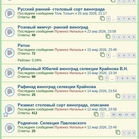
1
2
3
4
Русский ранний- столовый сорт винограда
Последнее сообщение
Толь Тольич
«
25 апр 2026, 21:17
Ответы:
88
1
6
7
8
9
…
Розовый жемчуг- ранний виноград
Последнее сообщение
Пузенко Наталья
«
23 апр 2026, 23:58
Ответы:
49
1
2
3
4
5
Ритон
Последнее сообщение
Пузенко Наталья
«
15 мар 2026, 23:48
Ответы:
72
1
5
6
7
8
…
Рейтинг: 0.04%
Рубиновый Юбилей виноград селекции Крайнова В.Н.
Последнее сообщение
Пузенко Наталья
«
15 мар 2026, 13:34
Ответы:
98
1
7
8
9
10
…
Рафинад виноград селекции Крайнова
Последнее сообщение
Пузенко Наталья
«
14 мар 2026, 23:54
Ответы:
25
1
2
3
Ризамат столовый сорт винограда, описание
Последнее сообщение
Пузенко Наталья
«
12 мар 2026, 23:58
Ответы:
412
1
39
40
41
42
…
Родничок- Селекция Павловского
Последнее сообщение
Пузенко Наталья
«
12 мар 2026, 23:49
Ответы:
20
1
2
3