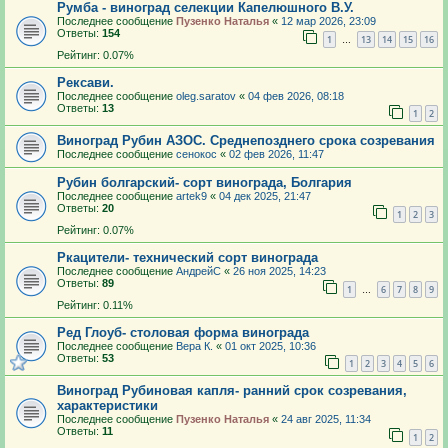
Румба - виноград селекции Капелюшного В.У.
Последнее сообщение
Пузенко Наталья
«
12 мар 2026, 23:09
Ответы:
154
1
13
14
15
16
…
Рейтинг: 0.07%
Рексави.
Последнее сообщение
oleg.saratov
«
04 фев 2026, 08:18
Ответы:
13
1
2
Виноград Рубин АЗОС. Среднепозднего срока созревания
Последнее сообщение
сенокос
«
02 фев 2026, 11:47
Рубин болгарский- сорт винограда, Болгария
Последнее сообщение
artek9
«
04 дек 2025, 21:47
Ответы:
20
1
2
3
Рейтинг: 0.07%
Ркацители- технический сорт винограда
Последнее сообщение
АндрейС
«
26 ноя 2025, 14:23
Ответы:
89
1
6
7
8
9
…
Рейтинг: 0.11%
Ред Глоуб- столовая форма винограда
Последнее сообщение
Вера К.
«
01 окт 2025, 10:36
Ответы:
53
1
2
3
4
5
6
Виноград Рубиновая капля- ранний срок созревания,
характеристики
Последнее сообщение
Пузенко Наталья
«
24 авг 2025, 11:34
Ответы:
11
1
2