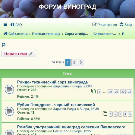
ФОРУМ ВИНОГРАД
FAQ
Регистрация
Вход
Сайт, статьи
Главная страница
Сорта и гибридные формы винограда
Сорта винограда
Р
Р
Новая тема
1
2
След.
74 темы
Темы
Рондо- технический сорт винограда
Последнее сообщение
Дядясаша
«
Вчера, 21:08
Ответы:
222
1
20
21
22
23
…
Рейтинг: 2.4%
Рубин Голодриги - черный технический
Последнее сообщение
Зарипов Радик
«
Вчера, 15:39
Ответы:
41
1
2
3
4
5
Рейтинг: 0.66%
Ромбик ультраранний виноград селекции Павловского
Последнее сообщение
Елена 777
«
Вчера, 12:27
Ответы:
403