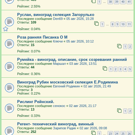
1
38
39
40
41
…
Рейтинг: 2.55%
Руслан, виноград селекция Загорулько
Последнее сообщение
Den69
«
05 авг 2026, 15:28
Ответы:
109
1
8
9
10
11
…
Рейтинг: 0.04%
Роза ранняя Писанка О М
Последнее сообщение
Ключи
«
05 авг 2026, 10:12
Ответы:
15
1
2
Рейтинг: 0.07%
Румейка - виноград, описание, срок созревания ранний
Последнее сообщение
Маршал
«
03 авг 2026, 13:51
Ответы:
44
1
2
3
4
5
Рейтинг: 0.36%
Виноград Рубин московский селекция Е.Родимина
Последнее сообщение
Евгений Родимин
«
02 авг 2026, 21:49
Ответы:
3
Рейтинг: 0.22%
Рислинг Рейнский.
Последнее сообщение
сенокос
«
02 авг 2026, 21:17
Ответы:
13
1
2
Рейтинг: 0.33%
Регент- технический виноград, винный
Последнее сообщение
Зарипов Радик
«
02 авг 2026, 09:08
Ответы:
252
1
23
24
25
26
…