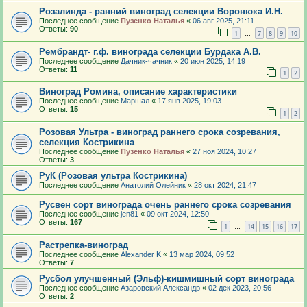
Розалинда - ранний виноград селекции Воронюка И.Н.
Последнее сообщение
Пузенко Наталья
«
06 авг 2025, 21:11
Ответы:
90
1
7
8
9
10
…
Рембрандт- г.ф. винограда селекции Бурдака А.В.
Последнее сообщение
Дачник-чачник
«
20 июн 2025, 14:19
Ответы:
11
1
2
Виноград Ромина, описание характеристики
Последнее сообщение
Маршал
«
17 янв 2025, 19:03
Ответы:
15
1
2
Розовая Ультра - виноград раннего срока созревания,
селекция Кострикина
Последнее сообщение
Пузенко Наталья
«
27 ноя 2024, 10:27
Ответы:
3
РуК (Розовая ультра Кострикина)
Последнее сообщение
Анатолий Олейник
«
28 окт 2024, 21:47
Русвен сорт винограда очень раннего срока созревания
Последнее сообщение
jen81
«
09 окт 2024, 12:50
Ответы:
167
1
14
15
16
17
…
Растрепка-виноград
Последнее сообщение
Alexander K
«
13 мар 2024, 09:52
Ответы:
7
Русбол улучшенный (Эльф)-кишмишный сорт винограда
Последнее сообщение
Азаровский Александр
«
02 дек 2023, 20:56
Ответы:
2