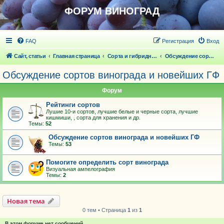
ФОРУМ ВИНОГРАД
FAQ
Регистрация
Вход
Сайт, статьи
Главная страница
Сорта и гибридные формы винограда
Обсуждение сортов винограда и новейших ГФ
Обсуждение сортов винограда и новейших ГФ
Форум
Рейтинги сортов
Лушие 10-и сортов, лучшие белые и черные сорта, лучшие
кишмиши, , сорта для хранения и др.
Темы:
52
Обсуждение сортов винограда и новейших ГФ
Темы:
53
Помогите определить сорт винограда
Визуальная ампелография
Темы:
2
Новая тема
0 тем • Страница
1
из
1
В этом форуме нет сообщений.