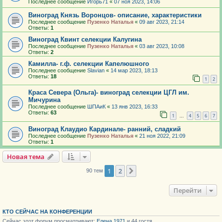
Последнее сообщение
Игорь71
«
07 ноя 2023, 14:06
Виноград Князь Воронцов- описание, характеристики
Последнее сообщение
Пузенко Наталья
«
09 авг 2023, 21:14
Ответы:
1
Виноград Квинт селекции Калугина
Последнее сообщение
Пузенко Наталья
«
03 авг 2023, 10:08
Ответы:
2
Камилла- г.ф. селекции Капелюшного
Последнее сообщение
Slavian
«
14 мар 2023, 18:13
Ответы:
18
1
2
Краса Севера (Ольга)- виноград селекции ЦГЛ им.
Мичурина
Последнее сообщение
ШПАиК
«
13 янв 2023, 16:33
Ответы:
63
1
4
5
6
7
…
Виноград Клаудио Кардинале- ранний, сладкий
Последнее сообщение
Пузенко Наталья
«
21 ноя 2022, 21:09
Ответы:
1
Новая тема
1
2
След.
90 тем
Перейти
КТО СЕЙЧАС НА КОНФЕРЕНЦИИ
Сейчас этот форум просматривают:
Елена 1971
и 44 гостя