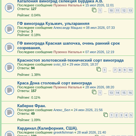
Каталония виноград селекция Бурдака А.В.
Последнее сообщение
Пузенко Наталья
«
15 июл 2026, 11:01
Ответы:
127
1
10
11
12
13
…
Рейтинг: 0.04%
ГФ винограда Кузьмич, ультаранняя
Последнее сообщение
Александр Мацько
«
08 июл 2026, 07:33
Ответы:
3
Рейтинг: 0.18%
ГФ винограда Красная шапочка, очень ранний срок
созревания,
Последнее сообщение
Пузенко Наталья
«
07 июл 2026, 12:19
Красностоп золотовский-технический сорт винограда
Последнее сообщение
svist_63
«
29 июн 2026, 18:37
Ответы:
94
1
7
8
9
10
…
Рейтинг: 1.38%
Краса Дона столовый сорт винограда
Последнее сообщение
Пузенко Наталья
«
28 июн 2026, 08:20
Ответы:
157
1
13
14
15
16
…
Рейтинг: 0.11%
Каберне Фран.
Последнее сообщение
Алекс_Бел
«
24 июн 2026, 21:56
Ответы:
49
1
2
3
4
5
Рейтинг: 1.09%
Кардинал.(Калифорния, США).
Последнее сообщение
greekfishman
«
28 май 2026, 21:40