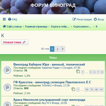
ФОРУМ ВИНОГРАД
FAQ
Регистрация
Вход
Сайт, статьи
Главная страница
Сорта и гибридные формы винограда
Сорта винограда
К
К
Новая тема
1
2
След.
90 тем
Темы
Виноград Каберне Юра - винный, технический
Последнее сообщение
Зарипов Радик
«
Сегодня, 07:30
Ответы:
78
1
5
6
7
8
…
Рейтинг: 1.2%
ГФ Красотка - виноград селекции Павловского Е.Г.
Последнее сообщение
7п5п9п1
«
Вчера, 17:28
Ответы:
809
1
78
79
80
81
…
Рейтинг: 2.1%
Краса Никополя-ультраранний сорт винограда
Последнее сообщение
Aky70
«
Вчера, 10:59
Ответы:
197