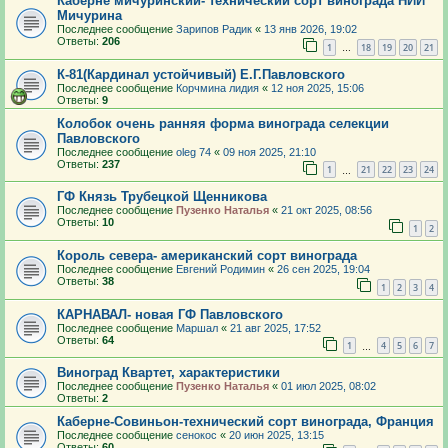
Каберне мичуринский- технический сорт винограда НИИ
Мичурина
Последнее сообщение
Зарипов Радик
«
13 янв 2026, 19:02
Ответы:
206
1
18
19
20
21
…
К-81(Кардинал устойчивый) Е.Г.Павловского
Последнее сообщение
Корчмина лидия
«
12 ноя 2025, 15:06
Ответы:
9
Колобок очень ранняя форма винограда селекции
Павловского
Последнее сообщение
oleg 74
«
09 ноя 2025, 21:10
Ответы:
237
1
21
22
23
24
…
ГФ Князь Трубецкой Щенникова
Последнее сообщение
Пузенко Наталья
«
21 окт 2025, 08:56
Ответы:
10
1
2
Король севера- американский сорт винограда
Последнее сообщение
Евгений Родимин
«
26 сен 2025, 19:04
Ответы:
38
1
2
3
4
КАРНАВАЛ- новая ГФ Павловского
Последнее сообщение
Маршал
«
21 авг 2025, 17:52
Ответы:
64
1
4
5
6
7
…
Виноград Квартет, характеристики
Последнее сообщение
Пузенко Наталья
«
01 июл 2025, 08:02
Ответы:
2
Каберне-Совиньон-технический сорт винограда, Франция
Последнее сообщение
сенокос
«
20 июн 2025, 13:15
Ответы:
60