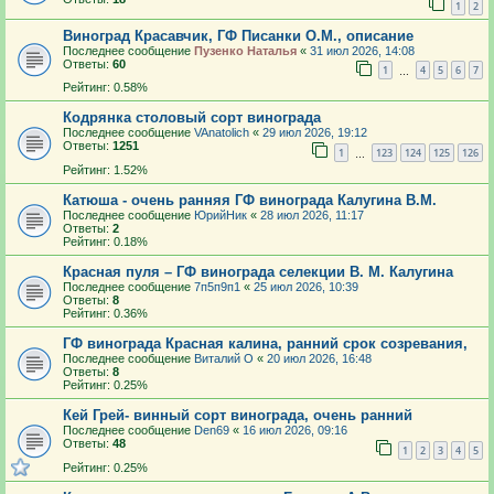
1
2
Виноград Красавчик, ГФ Писанки О.М., описание
Последнее сообщение
Пузенко Наталья
«
31 июл 2026, 14:08
Ответы:
60
1
4
5
6
7
…
Рейтинг: 0.58%
Кодрянка столовый сорт винограда
Последнее сообщение
VAnatolich
«
29 июл 2026, 19:12
Ответы:
1251
1
123
124
125
126
…
Рейтинг: 1.52%
Катюша - очень ранняя ГФ винограда Калугина В.М.
Последнее сообщение
ЮрийНик
«
28 июл 2026, 11:17
Ответы:
2
Рейтинг: 0.18%
Красная пуля – ГФ винограда селекции В. М. Калугина
Последнее сообщение
7п5п9п1
«
25 июл 2026, 10:39
Ответы:
8
Рейтинг: 0.36%
ГФ винограда Красная калина, ранний срок созревания,
Последнее сообщение
Виталий О
«
20 июл 2026, 16:48
Ответы:
8
Рейтинг: 0.25%
Кей Грей- винный сорт винограда, очень ранний
Последнее сообщение
Den69
«
16 июл 2026, 09:16
Ответы:
48
1
2
3
4
5
Рейтинг: 0.25%