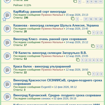
Ответы:
100
1
8
9
10
11
…
Рейтинг: 0.11%
КарМаКод- ранний сорт винограда
Последнее сообщение
Пузенко Наталья
«
15 мар 2026, 23:13
Ответы:
196
1
17
18
19
20
…
Казанова - виноград селекции Шульга Алексея, Украина
Последнее сообщение
Пузенко Наталья
«
14 мар 2026, 23:45
Ответы:
28
1
2
3
Виноград Класс- очень ранний срок созревания
Последнее сообщение
Пузенко Наталья
«
14 мар 2026, 15:12
Ответы:
17
1
2
ГФ Калиста- виноград селекции Загорулько В.В.
Последнее сообщение
Пузенко Наталья
«
12 мар 2026, 23:05
Ответы:
53
1
2
3
4
5
6
Краса балок - виноград ультраранний
Последнее сообщение
Пузенко Наталья
«
12 мар 2026, 18:50
Ответы:
22
1
2
3
Виноград Красностоп СКЗНИИСиВ, средне-позднего срока
созревания
Последнее сообщение
Evgen63
«
12 фев 2026, 08:12
Ответы:
3
Виноград Курчанский. Средне- позднего срока созревани
Последнее сообщение
сенокос
«
02 фев 2026, 09:18