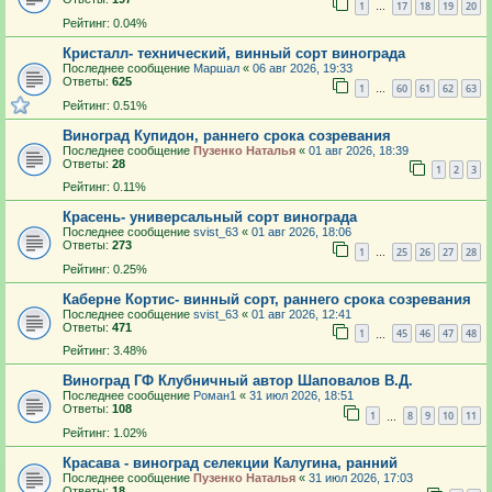
1
17
18
19
20
…
Рейтинг: 0.04%
Кристалл- технический, винный сорт винограда
Последнее сообщение
Маршал
«
06 авг 2026, 19:33
Ответы:
625
1
60
61
62
63
…
Рейтинг: 0.51%
Виноград Купидон, раннего срока созревания
Последнее сообщение
Пузенко Наталья
«
01 авг 2026, 18:39
Ответы:
28
1
2
3
Рейтинг: 0.11%
Красень- универсальный сорт винограда
Последнее сообщение
svist_63
«
01 авг 2026, 18:06
Ответы:
273
1
25
26
27
28
…
Рейтинг: 0.25%
Каберне Кортис- винный сорт, раннего срока созревания
Последнее сообщение
svist_63
«
01 авг 2026, 12:41
Ответы:
471
1
45
46
47
48
…
Рейтинг: 3.48%
Виноград ГФ Клубничный автор Шаповалов В.Д.
Последнее сообщение
Роман1
«
31 июл 2026, 18:51
Ответы:
108
1
8
9
10
11
…
Рейтинг: 1.02%
Красава - виноград селекции Калугина, ранний
Последнее сообщение
Пузенко Наталья
«
31 июл 2026, 17:03
Ответы:
18