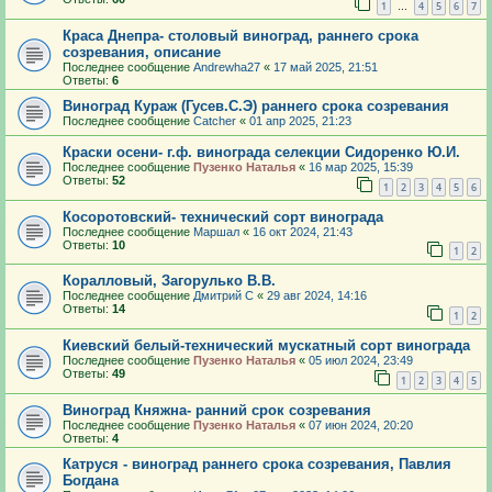
1
4
5
6
7
…
Краса Днепра- столовый виноград, раннего срока
созревания, описание
Последнее сообщение
Andrewha27
«
17 май 2025, 21:51
Ответы:
6
Виноград Кураж (Гусев.С.Э) раннего срока созревания
Последнее сообщение
Catcher
«
01 апр 2025, 21:23
Краски осени- г.ф. винограда селекции Сидоренко Ю.И.
Последнее сообщение
Пузенко Наталья
«
16 мар 2025, 15:39
Ответы:
52
1
2
3
4
5
6
Косоротовский- технический сорт винограда
Последнее сообщение
Маршал
«
16 окт 2024, 21:43
Ответы:
10
1
2
Коралловый, Загорулько В.В.
Последнее сообщение
Дмитрий С
«
29 авг 2024, 14:16
Ответы:
14
1
2
Киевский белый-технический мускатный сорт винограда
Последнее сообщение
Пузенко Наталья
«
05 июл 2024, 23:49
Ответы:
49
1
2
3
4
5
Виноград Княжна- ранний срок созревания
Последнее сообщение
Пузенко Наталья
«
07 июн 2024, 20:20
Ответы:
4
Катруся - виноград раннего срока созревания, Павлия
Богдана