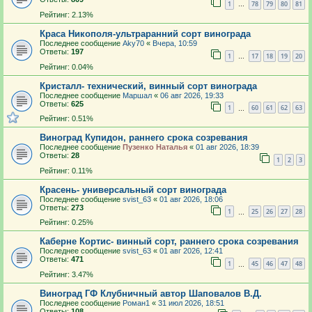
1
78
79
80
81
…
Рейтинг: 2.13%
Краса Никополя-ультраранний сорт винограда
Последнее сообщение
Aky70
«
Вчера, 10:59
Ответы:
197
1
17
18
19
20
…
Рейтинг: 0.04%
Кристалл- технический, винный сорт винограда
Последнее сообщение
Маршал
«
06 авг 2026, 19:33
Ответы:
625
1
60
61
62
63
…
Рейтинг: 0.51%
Виноград Купидон, раннего срока созревания
Последнее сообщение
Пузенко Наталья
«
01 авг 2026, 18:39
Ответы:
28
1
2
3
Рейтинг: 0.11%
Красень- универсальный сорт винограда
Последнее сообщение
svist_63
«
01 авг 2026, 18:06
Ответы:
273
1
25
26
27
28
…
Рейтинг: 0.25%
Каберне Кортис- винный сорт, раннего срока созревания
Последнее сообщение
svist_63
«
01 авг 2026, 12:41
Ответы:
471
1
45
46
47
48
…
Рейтинг: 3.47%
Виноград ГФ Клубничный автор Шаповалов В.Д.
Последнее сообщение
Роман1
«
31 июл 2026, 18:51
Ответы:
108