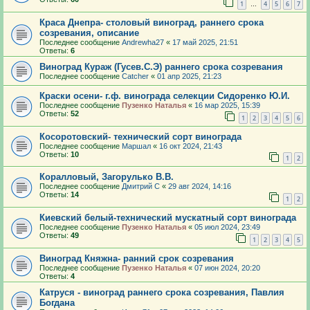
1
4
5
6
7
…
Краса Днепра- столовый виноград, раннего срока
созревания, описание
Последнее сообщение
Andrewha27
«
17 май 2025, 21:51
Ответы:
6
Виноград Кураж (Гусев.С.Э) раннего срока созревания
Последнее сообщение
Catcher
«
01 апр 2025, 21:23
Краски осени- г.ф. винограда селекции Сидоренко Ю.И.
Последнее сообщение
Пузенко Наталья
«
16 мар 2025, 15:39
Ответы:
52
1
2
3
4
5
6
Косоротовский- технический сорт винограда
Последнее сообщение
Маршал
«
16 окт 2024, 21:43
Ответы:
10
1
2
Коралловый, Загорулько В.В.
Последнее сообщение
Дмитрий С
«
29 авг 2024, 14:16
Ответы:
14
1
2
Киевский белый-технический мускатный сорт винограда
Последнее сообщение
Пузенко Наталья
«
05 июл 2024, 23:49
Ответы:
49
1
2
3
4
5
Виноград Княжна- ранний срок созревания
Последнее сообщение
Пузенко Наталья
«
07 июн 2024, 20:20
Ответы:
4
Катруся - виноград раннего срока созревания, Павлия
Богдана