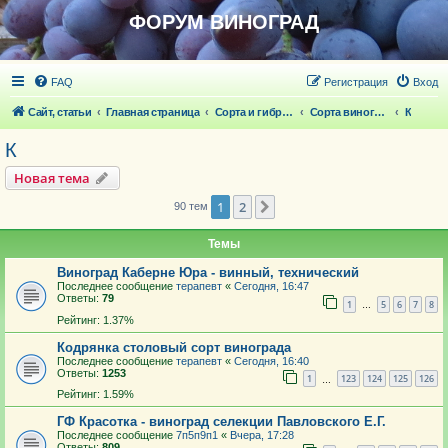
ФОРУМ ВИНОГРАД
FAQ
Регистрация
Вход
Сайт, статьи
Главная страница
Сорта и гибридные формы винограда
Сорта винограда
К
К
Новая тема
1
2
След.
90 тем
Темы
Виноград Каберне Юра - винный, технический
Последнее сообщение
терапевт
«
Сегодня, 16:47
Ответы:
79
1
5
6
7
8
…
Рейтинг: 1.37%
Кодрянка столовый сорт винограда
Последнее сообщение
терапевт
«
Сегодня, 16:40
Ответы:
1253
1
123
124
125
126
…
Рейтинг: 1.59%
ГФ Красотка - виноград селекции Павловского Е.Г.
Последнее сообщение
7п5п9п1
«
Вчера, 17:28
Ответы:
809