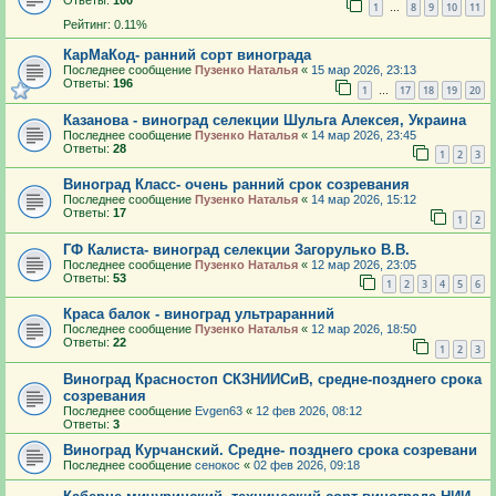
Ответы:
100
1
8
9
10
11
…
Рейтинг: 0.11%
КарМаКод- ранний сорт винограда
Последнее сообщение
Пузенко Наталья
«
15 мар 2026, 23:13
Ответы:
196
1
17
18
19
20
…
Казанова - виноград селекции Шульга Алексея, Украина
Последнее сообщение
Пузенко Наталья
«
14 мар 2026, 23:45
Ответы:
28
1
2
3
Виноград Класс- очень ранний срок созревания
Последнее сообщение
Пузенко Наталья
«
14 мар 2026, 15:12
Ответы:
17
1
2
ГФ Калиста- виноград селекции Загорулько В.В.
Последнее сообщение
Пузенко Наталья
«
12 мар 2026, 23:05
Ответы:
53
1
2
3
4
5
6
Краса балок - виноград ультраранний
Последнее сообщение
Пузенко Наталья
«
12 мар 2026, 18:50
Ответы:
22
1
2
3
Виноград Красностоп СКЗНИИСиВ, средне-позднего срока
созревания
Последнее сообщение
Evgen63
«
12 фев 2026, 08:12
Ответы:
3
Виноград Курчанский. Средне- позднего срока созревани
Последнее сообщение
сенокос
«
02 фев 2026, 09:18