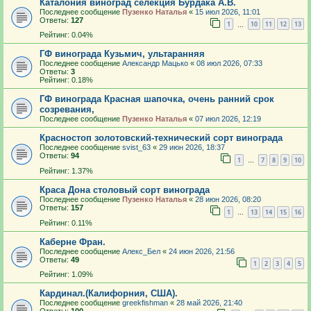
Каталония виноград селекция Бурдака А.В.
Последнее сообщение
Пузенко Наталья
«
15 июл 2026, 11:01
Ответы:
127
1
10
11
12
13
…
Рейтинг: 0.04%
ГФ винограда Кузьмич, ультаранняя
Последнее сообщение
Александр Мацько
«
08 июл 2026, 07:33
Ответы:
3
Рейтинг: 0.18%
ГФ винограда Красная шапочка, очень ранний срок
созревания,
Последнее сообщение
Пузенко Наталья
«
07 июл 2026, 12:19
Красностоп золотовский-технический сорт винограда
Последнее сообщение
svist_63
«
29 июн 2026, 18:37
Ответы:
94
1
7
8
9
10
…
Рейтинг: 1.37%
Краса Дона столовый сорт винограда
Последнее сообщение
Пузенко Наталья
«
28 июн 2026, 08:20
Ответы:
157
1
13
14
15
16
…
Рейтинг: 0.11%
Каберне Фран.
Последнее сообщение
Алекс_Бел
«
24 июн 2026, 21:56
Ответы:
49
1
2
3
4
5
Рейтинг: 1.09%
Кардинал.(Калифорния, США).
Последнее сообщение
greekfishman
«
28 май 2026, 21:40