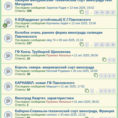
Каберне мичуринский- технический сорт винограда НИИ
Мичурина
Последнее сообщение
Зарипов Радик
«
13 янв 2026, 19:02
Ответы:
206
1
18
19
20
21
…
К-81(Кардинал устойчивый) Е.Г.Павловского
Последнее сообщение
Корчмина лидия
«
12 ноя 2025, 15:06
Ответы:
9
Колобок очень ранняя форма винограда селекции
Павловского
Последнее сообщение
oleg 74
«
09 ноя 2025, 21:10
Ответы:
237
1
21
22
23
24
…
ГФ Князь Трубецкой Щенникова
Последнее сообщение
Пузенко Наталья
«
21 окт 2025, 08:56
Ответы:
10
1
2
Король севера- американский сорт винограда
Последнее сообщение
Евгений Родимин
«
26 сен 2025, 19:04
Ответы:
38
1
2
3
4
КАРНАВАЛ- новая ГФ Павловского
Последнее сообщение
Маршал
«
21 авг 2025, 17:52
Ответы:
64
1
4
5
6
7
…
Виноград Квартет, характеристики
Последнее сообщение
Пузенко Наталья
«
01 июл 2025, 08:02
Ответы:
2
Каберне-Совиньон-технический сорт винограда, Франция
Последнее сообщение
сенокос
«
20 июн 2025, 13:15
Ответы:
60