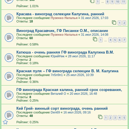
1
8
9
10
11
…
Рейтинг: 1.01%
Красава - виноград селекции Калугина, ранний
Последнее сообщение
Пузенко Наталья
«
31 июл 2026, 17:03
Ответы:
18
1
2
Виноград Красавчик, ГФ Писанки О.М., описание
Последнее сообщение
Пузенко Наталья
«
31 июл 2026, 14:08
Ответы:
60
1
4
5
6
7
…
Рейтинг: 0.58%
Катюша - очень ранняя ГФ винограда Калугина В.М.
Последнее сообщение
ЮрийНик
«
28 июл 2026, 11:17
Ответы:
2
Рейтинг: 0.18%
Красная пуля – ГФ винограда селекции В. М. Калугина
Последнее сообщение
7п5п9п1
«
25 июл 2026, 10:39
Ответы:
8
Рейтинг: 0.36%
ГФ винограда Красная калина, ранний срок созревания,
Последнее сообщение
Виталий О
«
20 июл 2026, 16:48
Ответы:
8
Рейтинг: 0.25%
Кей Грей- винный сорт винограда, очень ранний
Последнее сообщение
Den69
«
16 июл 2026, 09:16
Ответы:
48
1
2
3
4
5
Рейтинг: 0.25%