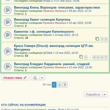
Последнее сообщение
Игорь71
«
07 ноя 2023, 14:06
Виноград Князь Воронцов- описание, характеристики
Последнее сообщение
Пузенко Наталья
«
09 авг 2023, 21:14
Ответы:
1
Виноград Квинт селекции Калугина
Последнее сообщение
Пузенко Наталья
«
03 авг 2023, 10:08
Ответы:
2
Камилла- г.ф. селекции Капелюшного
Последнее сообщение
Slavian
«
14 мар 2023, 18:13
Ответы:
18
1
2
Краса Севера (Ольга)- виноград селекции ЦГЛ им.
Мичурина
Последнее сообщение
ШПАиК
«
13 янв 2023, 16:33
Ответы:
63
1
4
5
6
7
…
Виноград Клаудио Кардинале- ранний, сладкий
Последнее сообщение
Пузенко Наталья
«
21 ноя 2022, 21:09
Ответы:
1
Новая тема
1
2
След.
90 тем
Перейти
КТО СЕЙЧАС НА КОНФЕРЕНЦИИ
Сейчас этот форум просматривают:
gordey
,
Леля
и 56 гостей