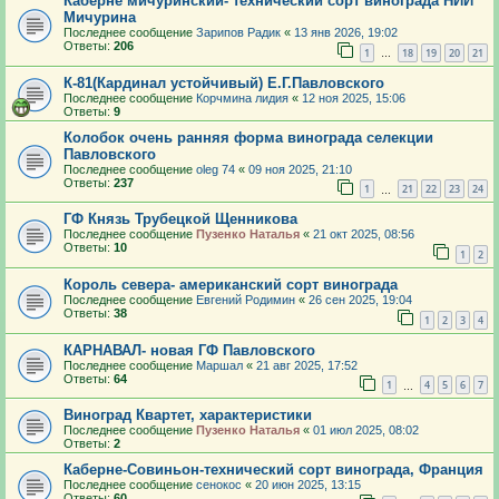
Каберне мичуринский- технический сорт винограда НИИ
Мичурина
Последнее сообщение
Зарипов Радик
«
13 янв 2026, 19:02
Ответы:
206
1
18
19
20
21
…
К-81(Кардинал устойчивый) Е.Г.Павловского
Последнее сообщение
Корчмина лидия
«
12 ноя 2025, 15:06
Ответы:
9
Колобок очень ранняя форма винограда селекции
Павловского
Последнее сообщение
oleg 74
«
09 ноя 2025, 21:10
Ответы:
237
1
21
22
23
24
…
ГФ Князь Трубецкой Щенникова
Последнее сообщение
Пузенко Наталья
«
21 окт 2025, 08:56
Ответы:
10
1
2
Король севера- американский сорт винограда
Последнее сообщение
Евгений Родимин
«
26 сен 2025, 19:04
Ответы:
38
1
2
3
4
КАРНАВАЛ- новая ГФ Павловского
Последнее сообщение
Маршал
«
21 авг 2025, 17:52
Ответы:
64
1
4
5
6
7
…
Виноград Квартет, характеристики
Последнее сообщение
Пузенко Наталья
«
01 июл 2025, 08:02
Ответы:
2
Каберне-Совиньон-технический сорт винограда, Франция
Последнее сообщение
сенокос
«
20 июн 2025, 13:15
Ответы:
60