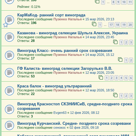
Ответы:
100
1
8
9
10
11
…
Рейтинг: 0.11%
КарМаКод- ранний сорт винограда
Последнее сообщение
Пузенко Наталья
«
15 мар 2026, 23:13
Ответы:
196
1
17
18
19
20
…
Казанова - виноград селекции Шульга Алексея, Украина
Последнее сообщение
Пузенко Наталья
«
14 мар 2026, 23:45
Ответы:
28
1
2
3
Виноград Класс- очень ранний срок созревания
Последнее сообщение
Пузенко Наталья
«
14 мар 2026, 15:12
Ответы:
17
1
2
ГФ Калиста- виноград селекции Загорулько В.В.
Последнее сообщение
Пузенко Наталья
«
12 мар 2026, 23:05
Ответы:
53
1
2
3
4
5
6
Краса балок - виноград ультраранний
Последнее сообщение
Пузенко Наталья
«
12 мар 2026, 18:50
Ответы:
22
1
2
3
Виноград Красностоп СКЗНИИСиВ, средне-позднего срока
созревания
Последнее сообщение
Evgen63
«
12 фев 2026, 08:12
Ответы:
3
Виноград Курчанский. Средне- позднего срока созревани
Последнее сообщение
сенокос
«
02 фев 2026, 09:18