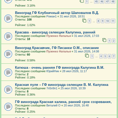
1
45
46
47
48
…
Рейтинг: 3.16%
Виноград ГФ Клубничный автор Шаповалов В.Д.
Последнее сообщение
Роман1
«
31 июл 2026, 18:51
Ответы:
108
1
8
9
10
11
…
Рейтинг: 1.02%
Красава - виноград селекции Калугина, ранний
Последнее сообщение
Пузенко Наталья
«
31 июл 2026, 17:03
Ответы:
18
1
2
Виноград Красавчик, ГФ Писанки О.М., описание
Последнее сообщение
Пузенко Наталья
«
31 июл 2026, 14:08
Ответы:
60
1
4
5
6
7
…
Рейтинг: 0.58%
Катюша - очень ранняя ГФ винограда Калугина В.М.
Последнее сообщение
ЮрийНик
«
28 июл 2026, 11:17
Ответы:
2
Рейтинг: 0.18%
Красная пуля – ГФ винограда селекции В. М. Калугина
Последнее сообщение
7п5п9п1
«
25 июл 2026, 10:39
Ответы:
8
Рейтинг: 0.36%
ГФ винограда Красная калина, ранний срок созревания,
Последнее сообщение
Виталий О
«
20 июл 2026, 16:48
Ответы:
8
Рейтинг: 0.25%