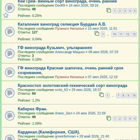
Кей Грей- винный сорт винограда, очень ранний
Последнее сообщение
Den69
«
16 июл 2026, 09:16
Ответы:
48
1
2
3
4
5
Рейтинг: 0.25%
Каталония виноград селекция Бурдака А.В.
Последнее сообщение
Пузенко Наталья
«
15 июл 2026, 11:01
Ответы:
127
1
10
11
12
13
…
Рейтинг: 0.04%
ГФ винограда Кузьмич, ультаранняя
Последнее сообщение
Александр Мацько
«
08 июл 2026, 07:33
Ответы:
3
Рейтинг: 0.18%
ГФ винограда Красная шапочка, очень ранний срок
созревания,
Последнее сообщение
Пузенко Наталья
«
07 июл 2026, 12:19
Красностоп золотовский-технический сорт винограда
Последнее сообщение
svist_63
«
29 июн 2026, 18:37
Ответы:
94
1
7
8
9
10
…
Рейтинг: 1.2%
Каберне Фран.
Последнее сообщение
Алекс_Бел
«
24 июн 2026, 21:56
Ответы:
49
1
2
3
4
5
Рейтинг: 1.09%
Кардинал.(Калифорния, США).
Последнее сообщение
greekfishman
«
28 май 2026, 21:40