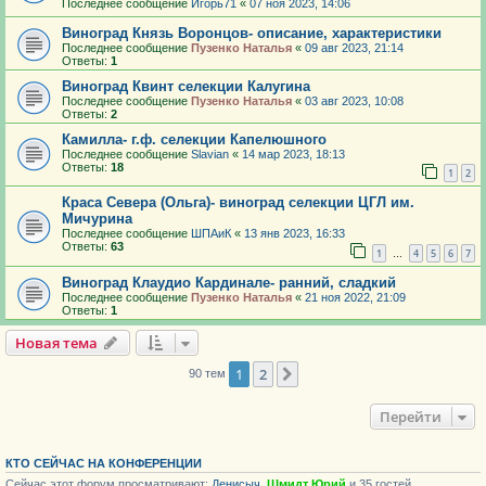
Последнее сообщение
Игорь71
«
07 ноя 2023, 14:06
Виноград Князь Воронцов- описание, характеристики
Последнее сообщение
Пузенко Наталья
«
09 авг 2023, 21:14
Ответы:
1
Виноград Квинт селекции Калугина
Последнее сообщение
Пузенко Наталья
«
03 авг 2023, 10:08
Ответы:
2
Камилла- г.ф. селекции Капелюшного
Последнее сообщение
Slavian
«
14 мар 2023, 18:13
Ответы:
18
1
2
Краса Севера (Ольга)- виноград селекции ЦГЛ им.
Мичурина
Последнее сообщение
ШПАиК
«
13 янв 2023, 16:33
Ответы:
63
1
4
5
6
7
…
Виноград Клаудио Кардинале- ранний, сладкий
Последнее сообщение
Пузенко Наталья
«
21 ноя 2022, 21:09
Ответы:
1
Новая тема
1
2
След.
90 тем
Перейти
КТО СЕЙЧАС НА КОНФЕРЕНЦИИ
Сейчас этот форум просматривают:
Денисыч
,
Шмидт Юрий
и 35 гостей