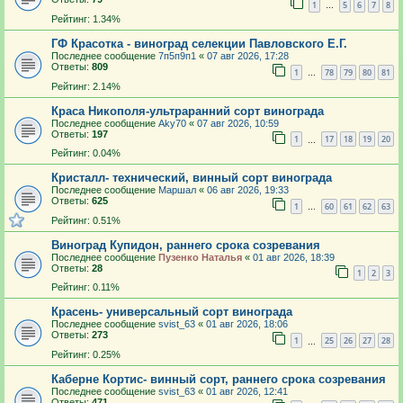
1
5
6
7
8
…
Рейтинг: 1.34%
ГФ Красотка - виноград селекции Павловского Е.Г.
Последнее сообщение
7п5п9п1
«
07 авг 2026, 17:28
Ответы:
809
1
78
79
80
81
…
Рейтинг: 2.14%
Краса Никополя-ультраранний сорт винограда
Последнее сообщение
Aky70
«
07 авг 2026, 10:59
Ответы:
197
1
17
18
19
20
…
Рейтинг: 0.04%
Кристалл- технический, винный сорт винограда
Последнее сообщение
Маршал
«
06 авг 2026, 19:33
Ответы:
625
1
60
61
62
63
…
Рейтинг: 0.51%
Виноград Купидон, раннего срока созревания
Последнее сообщение
Пузенко Наталья
«
01 авг 2026, 18:39
Ответы:
28
1
2
3
Рейтинг: 0.11%
Красень- универсальный сорт винограда
Последнее сообщение
svist_63
«
01 авг 2026, 18:06
Ответы:
273
1
25
26
27
28
…
Рейтинг: 0.25%
Каберне Кортис- винный сорт, раннего срока созревания
Последнее сообщение
svist_63
«
01 авг 2026, 12:41
Ответы:
471