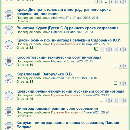
1
4
5
6
7
…
Краса Днепра- столовый виноград, раннего срока
созревания, описание
Последнее сообщение
Andrewha27
«
17 май 2025, 21:51
Ответы:
6
Виноград Кураж (Гусев.С.Э) раннего срока созревания
Последнее сообщение
Catcher
«
01 апр 2025, 21:23
Краски осени- г.ф. винограда селекции Сидоренко Ю.И.
Последнее сообщение
Пузенко Наталья
«
16 мар 2025, 15:39
Ответы:
52
1
2
3
4
5
6
Косоротовский- технический сорт винограда
Последнее сообщение
Маршал
«
16 окт 2024, 21:43
Ответы:
10
1
2
Коралловый, Загорулько В.В.
Последнее сообщение
Дмитрий С
«
29 авг 2024, 14:16
Ответы:
14
1
2
Киевский белый-технический мускатный сорт винограда
Последнее сообщение
Пузенко Наталья
«
05 июл 2024, 23:49
Ответы:
49
1
2
3
4
5
Виноград Княжна- ранний срок созревания
Последнее сообщение
Пузенко Наталья
«
07 июн 2024, 20:20
Ответы:
4
Катруся - виноград раннего срока созревания, Павлия
Богдана