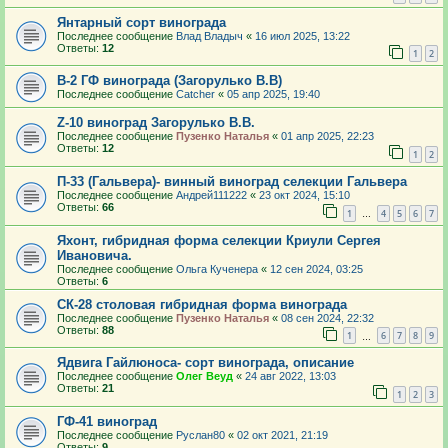
Янтарный сорт винограда
Последнее сообщение
Влад Владыч
«
16 июл 2025, 13:22
Ответы:
12
1
2
В-2 ГФ винограда (Загорулько В.В)
Последнее сообщение
Catcher
«
05 апр 2025, 19:40
Z-10 виноград Загорулько В.В.
Последнее сообщение
Пузенко Наталья
«
01 апр 2025, 22:23
Ответы:
12
1
2
П-33 (Гальвера)- винный виноград селекции Гальвера
Последнее сообщение
Андрей111222
«
23 окт 2024, 15:10
Ответы:
66
1
4
5
6
7
…
Яхонт, гибридная форма селекции Криули Сергея
Ивановича.
Последнее сообщение
Ольга Кученера
«
12 сен 2024, 03:25
Ответы:
6
СК-28 столовая гибридная форма винограда
Последнее сообщение
Пузенко Наталья
«
08 сен 2024, 22:32
Ответы:
88
1
6
7
8
9
…
Ядвига Гайлюноса- сорт винограда, описание
Последнее сообщение
Олег Веуд
«
24 авг 2022, 13:03
Ответы:
21
1
2
3
ГФ-41 виноград
Последнее сообщение
Руслан80
«
02 окт 2021, 21:19
Ответы:
9