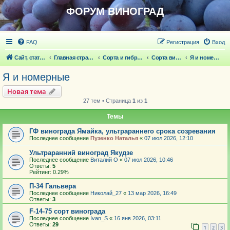
ФОРУМ ВИНОГРАД
FAQ
Регистрация
Вход
Сайт, статьи
Главная страница
Сорта и гибридные формы винограда
Сорта винограда
Я и номерные
Я и номерные
Новая тема
27 тем • Страница
1
из
1
Темы
ГФ винограда Ямайка, ультрараннего срока созревания
Последнее сообщение
Пузенко Наталья
«
07 июл 2026, 12:10
Ультраранний виноград Якудзе
Последнее сообщение
Виталий О
«
07 июл 2026, 10:46
Ответы:
5
Рейтинг: 0.29%
П-34 Гальвера
Последнее сообщение
Николай_27
«
13 мар 2026, 16:49
Ответы:
3
F-14-75 сорт винограда
Последнее сообщение
Ivan_S
«
16 янв 2026, 03:11
Ответы:
29
1
2
3