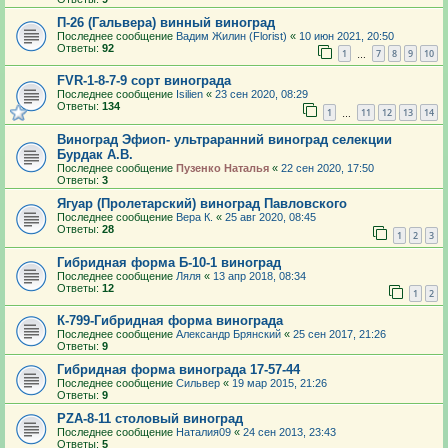
П-26 (Гальвера) винный виноград
Последнее сообщение
Вадим Жилин (Florist)
«
10 июн 2021, 20:50
Ответы:
92
1
7
8
9
10
…
FVR-1-8-7-9 сорт винограда
Последнее сообщение
Isilien
«
23 сен 2020, 08:29
Ответы:
134
1
11
12
13
14
…
Виноград Эфиоп- ультраранний виноград селекции
Бурдак А.В.
Последнее сообщение
Пузенко Наталья
«
22 сен 2020, 17:50
Ответы:
3
Ягуар (Пролетарский) виноград Павловского
Последнее сообщение
Вера К.
«
25 авг 2020, 08:45
Ответы:
28
1
2
3
Гибридная форма Б-10-1 виноград
Последнее сообщение
Ляля
«
13 апр 2018, 08:34
Ответы:
12
1
2
К-799-Гибридная форма винограда
Последнее сообщение
Александр Брянский
«
25 сен 2017, 21:26
Ответы:
9
Гибридная форма винограда 17-57-44
Последнее сообщение
Сильвер
«
19 мар 2015, 21:26
Ответы:
9
PZA-8-11 столовый виноград
Последнее сообщение
Наталия09
«
24 сен 2013, 23:43
Ответы:
5