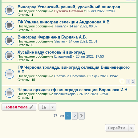
Виноград Успенский- ранний, урожайный виноград
Последнее сообщение
Пузенко Наталья
«
02 окт 2022, 22:09
Ответы:
1
ГФ Ульяна виноград селекции Андронова А.В.
Последнее сообщение
Таня72
«
14 авг 2022, 00:07
Ответы:
9
Виноград Фердинанд Бурдака А.В.
Последнее сообщение
Slavian
«
14 сен 2021, 21:31
Ответы:
6
Хусайне каду столовый виноград
Последнее сообщение
ВладимирВ
«
28 авг 2021, 17:53
Ответы:
4
ГФ Червона троянда, виноград селекция Вишневецкого
Н.П.
Последнее сообщение
Светлана Полухина
«
27 дек 2020, 19:42
Ответы:
15
1
2
Чёрная орхидея гф винограда селекции Воронюка И.Н
Последнее сообщение
vladimirskopin
«
26 ноя 2020, 23:50
Ответы:
1
Новая тема
1
2
След.
77 тем
Перейти