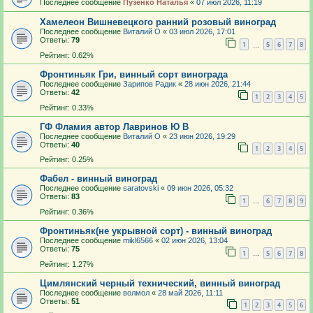
Последнее сообщение
Пузенко Наталья
«
07 июл 2026, 11:19
Хамелеон Вишневецкого ранний розовый виноград
Последнее сообщение
Виталий О
«
03 июл 2026, 17:01
Ответы:
79
1
5
6
7
8
…
Рейтинг: 0.62%
Фронтиньяк Гри, винный сорт винограда
Последнее сообщение
Зарипов Радик
«
28 июн 2026, 21:44
Ответы:
42
1
2
3
4
5
Рейтинг: 0.33%
ГФ Фламия автор Лавринов Ю В
Последнее сообщение
Виталий О
«
23 июн 2026, 19:29
Ответы:
40
1
2
3
4
5
Рейтинг: 0.25%
Фабел - винный виноград
Последнее сообщение
saratovski
«
09 июн 2026, 05:32
Ответы:
83
1
6
7
8
9
…
Рейтинг: 0.36%
Фронтиньяк(не укрывной сорт) - винный виноград
Последнее сообщение
mikl6566
«
02 июн 2026, 13:04
Ответы:
75
1
5
6
7
8
…
Рейтинг: 1.27%
Цимлянский черный технический, винный виноград
Последнее сообщение
волмол
«
28 май 2026, 11:11
Ответы:
51
1
2
3
4
5
6