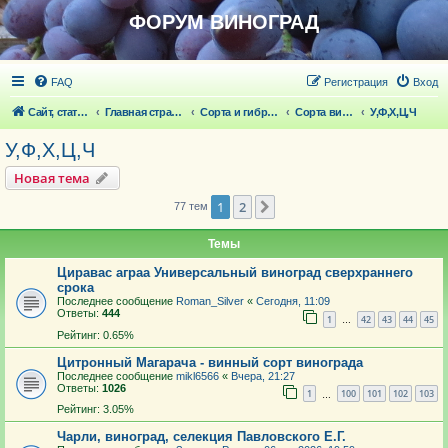
ФОРУМ ВИНОГРАД
FAQ
Регистрация
Вход
Сайт, статьи
Главная страница
Сорта и гибридные формы винограда
Сорта винограда
У,Ф,Х,Ц,Ч
У,Ф,Х,Ц,Ч
Новая тема
1
2
След.
77 тем
Темы
Циравас аграа Универсальный виноград сверхраннего
срока
Последнее сообщение
Roman_Silver
«
Сегодня, 11:09
Ответы:
444
1
42
43
44
45
…
Рейтинг: 0.65%
Цитронный Магарача - винный сорт винограда
Последнее сообщение
mikl6566
«
Вчера, 21:27
Ответы:
1026
1
100
101
102
103
…
Рейтинг: 3.05%
Чарли, виноград, селекция Павловского Е.Г.