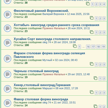
Ответы:
38
1
2
3
4
Фиолетовый ранний Воронежский.
Последнее сообщение
Валерий Воронеж
«
12 янв 2025, 15:56
Ответы:
23
1
2
3
Хоттабыч- виноград средне-раннего срока созревания
Последнее сообщение
Пузенко Наталья
«
26 ноя 2024, 10:11
Ответы:
23
1
2
3
Хусайне Сорт винограда столового направления.
Последнее сообщение
oleg 74
«
28 окт 2024, 19:08
Ответы:
180
1
16
17
18
19
…
Фараон столовая форма винограда селекция
Павловского
Последнее сообщение
Мутный
«
02 сен 2024, 08:43
Ответы:
28
1
2
3
Черныш столовый виноград
Последнее сообщение
Пузенко Наталья
«
29 окт 2023, 12:48
Ответы:
19
1
2
Хекер,столовый виноград,Германия
Последнее сообщение
Маршал
«
08 ноя 2022, 17:28
Ответы:
21
1
2
3
Фавор столовая форма винограда
Последнее сообщение
oleg 74
«
21 окт 2022, 15:51
Ответы:
14
1
2