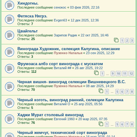
Хиндогны.
Последнее сообщение
сенокос
«
03 фев 2026, 22:16
Фетяска Нягрэ.
Последнее сообщение
Evgen63
«
12 дек 2025, 12:36
Ответы:
7
Цвайгельт
Последнее сообщение
Зарипов Радик
«
22 окт 2025, 16:46
Ответы:
25
1
2
3
Винограда Художник, селекция Калугина, описание
Последнее сообщение
Пузенко Наталья
«
23 сен 2025, 12:29
Ответы:
3
Фрумоаса албэ сорт винограда с мускатом
Последнее сообщение
Виталий ##
«
26 авг 2025, 19:22
Ответы:
112
1
9
10
11
12
…
Черная вишня- виноград селекции Вишневецкого В.С.
Последнее сообщение
Пузенко Наталья
«
08 авг 2025, 14:29
Ответы:
70
1
5
6
7
8
…
Черный коготь, виноград ранний, селекции Калугина
Последнее сообщение
Виталий О
«
25 апр 2025, 05:56
Ответы:
5
Хаджи Мурат столовый виноград
Последнее сообщение
Евгений 1960
«
20 мар 2025, 07:35
Ответы:
76
1
5
6
7
8
…
Черный жемчуг, технический сорт винограда
Последнее сообщение
Пузенко Наталья
«
16 мар 2025, 01:14