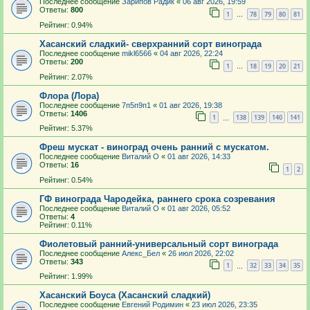
Последнее сообщение
Зарипов Радик
«
06 авг 2026, 19:59
Ответы:
800
1
78
79
80
81
…
Рейтинг: 0.94%
Хасанский сладкий- сверхранний сорт винограда
Последнее сообщение
mikl6566
«
04 авг 2026, 22:24
Ответы:
200
1
18
19
20
21
…
Рейтинг: 2.07%
Флора (Лора)
Последнее сообщение
7п5п9п1
«
01 авг 2026, 19:38
Ответы:
1406
1
138
139
140
141
…
Рейтинг: 5.37%
Фреш мускат - виноград очень ранний с мускатом.
Последнее сообщение
Виталий О
«
01 авг 2026, 14:33
Ответы:
16
1
2
Рейтинг: 0.54%
ГФ винограда Чародейка, раннего срока созревания
Последнее сообщение
Виталий О
«
01 авг 2026, 05:52
Ответы:
4
Рейтинг: 0.11%
Фиолетовый ранний-универсальный сорт винограда
Последнее сообщение
Алекс_Бел
«
26 июл 2026, 22:02
Ответы:
343
1
32
33
34
35
…
Рейтинг: 1.99%
Хасанский Боуса (Хасанский сладкий)
Последнее сообщение
Евгений Родимин
«
23 июл 2026, 23:35