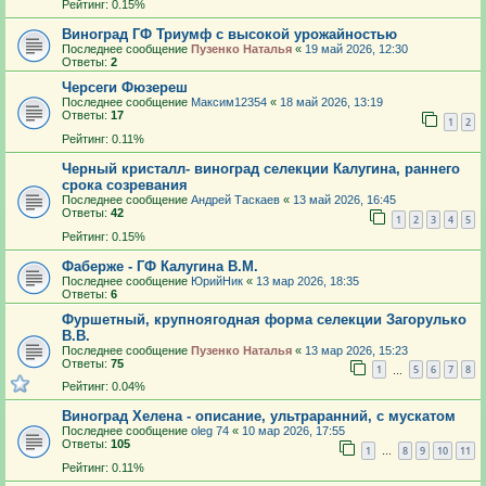
Рейтинг: 0.15%
Виноград ГФ Триумф с высокой урожайностью
Последнее сообщение
Пузенко Наталья
«
19 май 2026, 12:30
Ответы:
2
Черсеги Фюзереш
Последнее сообщение
Максим12354
«
18 май 2026, 13:19
Ответы:
17
1
2
Рейтинг: 0.11%
Черный кристалл- виноград селекции Калугина, раннего
срока созревания
Последнее сообщение
Андрей Таскаев
«
13 май 2026, 16:45
Ответы:
42
1
2
3
4
5
Рейтинг: 0.15%
Фаберже - ГФ Калугина В.М.
Последнее сообщение
ЮрийНик
«
13 мар 2026, 18:35
Ответы:
6
Фуршетный, крупноягодная форма селекции Загорулько
В.В.
Последнее сообщение
Пузенко Наталья
«
13 мар 2026, 15:23
Ответы:
75
1
5
6
7
8
…
Рейтинг: 0.04%
Виноград Хелена - описание, ультраранний, с мускатом
Последнее сообщение
oleg 74
«
10 мар 2026, 17:55
Ответы:
105
1
8
9
10
11
…
Рейтинг: 0.11%