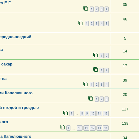
о Е.Г.
35
1
2
3
4
46
1
2
3
4
5
 средне-поздний
5
ва
14
1
2
 сахар
17
1
2
тва
39
1
2
3
4
ции Капелюшного
20
1
2
3
й ягодой и гроздью
117
1
8
9
10
11
12
…
кого
139
1
10
11
12
13
14
…
да Капелюшного
34