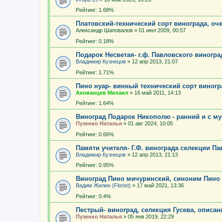
Рейтинг: 1.68%
Платовский-технический сорт винограда, оч
Александр Шаповалов
»
01 июл 2009, 00:57
Рейтинг: 0.18%
Подарок Несветая- г.ф. Павловского виногра
Владимир Кузнецов
»
12 апр 2013, 21:07
Рейтинг: 1.71%
Пино нуар- винный технический сорт виногр
Акованцев Михаил
»
16 май 2011, 14:13
Рейтинг: 1.64%
Виноград Подарок Никополю - ранний и с м
Пузенко Наталья
»
01 авг 2024, 10:05
Рейтинг: 0.66%
Памяти учителя- Г.Ф. винограда селекции Пав
Владимир Кузнецов
»
12 апр 2013, 21:13
Рейтинг: 0.95%
Виноград Пино мичуринский, синоним Пино
Вадим Жилин (Florist)
»
17 май 2021, 13:36
Рейтинг: 0.4%
Пестрый- виноград, селекция Гусева, описан
Пузенко Наталья
»
05 янв 2019, 22:29