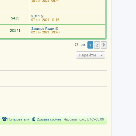
18 сен 2021, 09:44
y_fed
5415
07 сен 2021, 11:16
Зарипов Радик
20541
02 сен 2021, 19:40
1
2
След.
78 тем
Перейти
Пользователи
Удалить cookies
Часовой пояс:
UTC+03:00