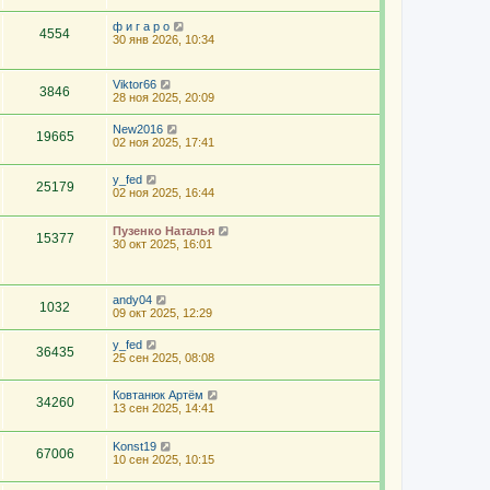
ф и г а р о
4554
30 янв 2026, 10:34
Viktor66
3846
28 ноя 2025, 20:09
New2016
19665
02 ноя 2025, 17:41
y_fed
25179
02 ноя 2025, 16:44
Пузенко Наталья
15377
30 окт 2025, 16:01
andy04
1032
09 окт 2025, 12:29
y_fed
36435
25 сен 2025, 08:08
Ковтанюк Артём
34260
13 сен 2025, 14:41
Konst19
67006
10 сен 2025, 10:15