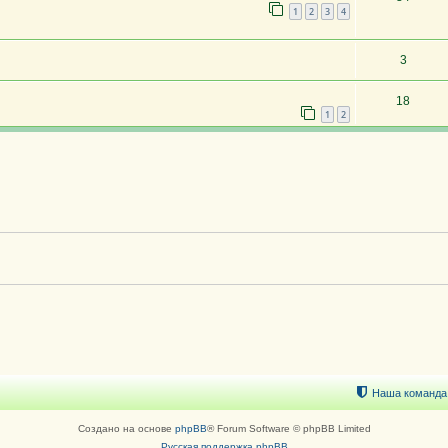
1
2
3
4
3
18
1
2
Наша команда
Создано на основе
phpBB
® Forum Software © phpBB Limited
Русская поддержка phpBB