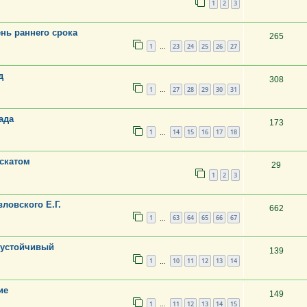
1
2
3
ень раннего срока
265
1
23
24
25
26
27
…
д
308
1
27
28
29
30
31
…
ада
173
1
14
15
16
17
18
…
ускатом
29
1
2
3
ловского Е.Г.
662
1
63
64
65
66
67
…
 устойчивый
139
1
10
11
12
13
14
…
ие
149
1
11
12
13
14
15
…