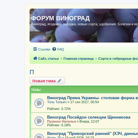
ФОРУМ ВИНОГРАД
Виноград, ягодники, посадка, новые сорта, удобрения. Болезни и в
Ссылки
FAQ
Сайт, статьи
Главная страница
Сорта и гибридные ф
П
Новая тема
ТЕМЫ
Виноград Прима Украины- столовая форма в
Толь Тольич
»
17 сен 2017, 00:54
Рейтинг: 5.72%
Виноград Посейдон селекции Щенникова
Пузенко Наталья
»
Вчера, 12:07
Рейтинг: 0.18%
Виноград "Приморский ранний" (ХЗЧ, данны
Игорь 25
»
16 май 2026, 16:23