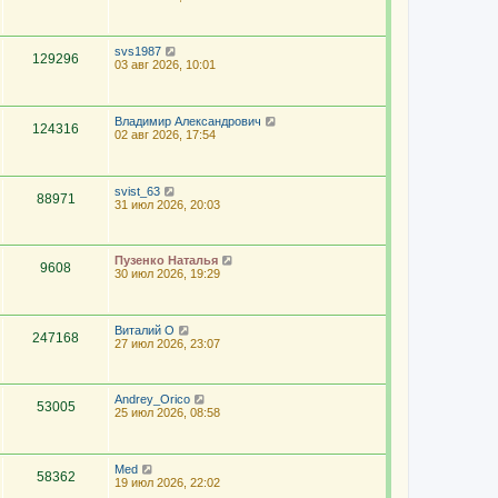
svs1987
129296
03 авг 2026, 10:01
Владимир Александрович
124316
02 авг 2026, 17:54
svist_63
88971
31 июл 2026, 20:03
Пузенко Наталья
9608
30 июл 2026, 19:29
Виталий О
247168
27 июл 2026, 23:07
Andrey_Orico
53005
25 июл 2026, 08:58
Med
58362
19 июл 2026, 22:02