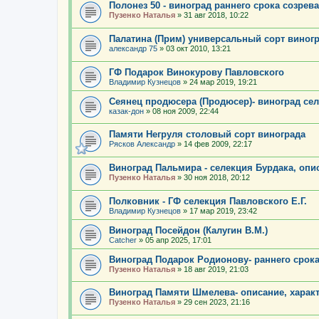
Полонез 50 - виноград раннего срока созрев
Пузенко Наталья
»
31 авг 2018, 10:22
Палатина (Прим) универсальный сорт виног
александр 75
»
03 окт 2010, 13:21
ГФ Подарок Винокурову Павловского
Владимир Кузнецов
»
24 мар 2019, 19:21
Сеянец продюсера (Продюсер)- виноград се
казак-дон
»
08 ноя 2009, 22:44
Памяти Негруля столовый сорт винограда
Рясков Александр
»
14 фев 2009, 22:17
Виноград Пальмира - селекция Бурдака, опи
Пузенко Наталья
»
30 ноя 2018, 20:12
Полковник - ГФ селекция Павловского Е.Г.
Владимир Кузнецов
»
17 мар 2019, 23:42
Виноград Посейдон (Калугин В.М.)
Catcher
»
05 апр 2025, 17:01
Виноград Подарок Родионову- раннего срока
Пузенко Наталья
»
18 авг 2019, 21:03
Виноград Памяти Шмелева- описание, харак
Пузенко Наталья
»
29 сен 2023, 21:16