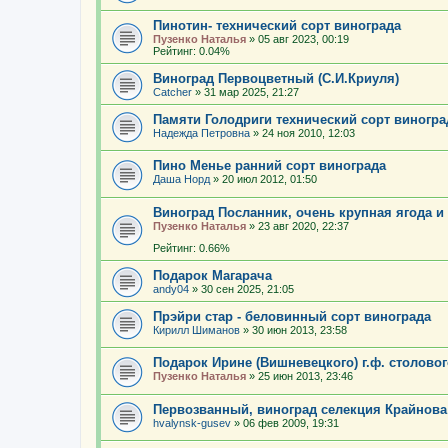
Пинотин- технический сорт винограда
Пузенко Наталья
»
05 авг 2023, 00:19
Рейтинг: 0.04%
Виноград Первоцветный (С.И.Криуля)
Catcher
»
31 мар 2025, 21:27
Памяти Голодриги технический сорт виногра
Надежда Петровна
»
24 ноя 2010, 12:03
Пино Менье ранний сорт винограда
Даша Норд
»
20 июл 2012, 01:50
Виноград Посланник, очень крупная ягода и
Пузенко Наталья
»
23 авг 2020, 22:37
Рейтинг: 0.66%
Подарок Магарача
andy04
»
30 сен 2025, 21:05
Прэйри стар - беловинный сорт винограда
Кирилл Шиманов
»
30 июн 2013, 23:58
Подарок Ирине (Вишневецкого) г.ф. столово
Пузенко Наталья
»
25 июн 2013, 23:46
Первозванный, виноград селекция Крайнова
hvalynsk-gusev
»
06 фев 2009, 19:31