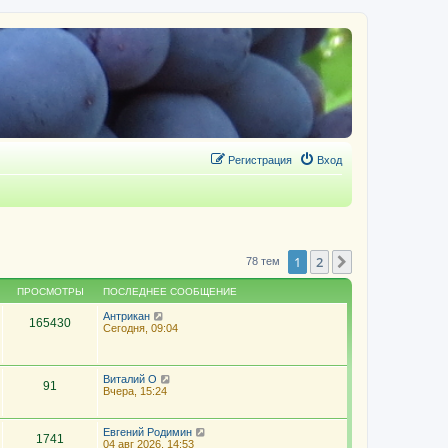
Регистрация
Вход
1
2
След.
78 тем
ПРОСМОТРЫ
ПОСЛЕДНЕЕ СООБЩЕНИЕ
Антрикан
165430
Сегодня, 09:04
Виталий О
91
Вчера, 15:24
Евгений Родимин
1741
04 авг 2026, 14:53