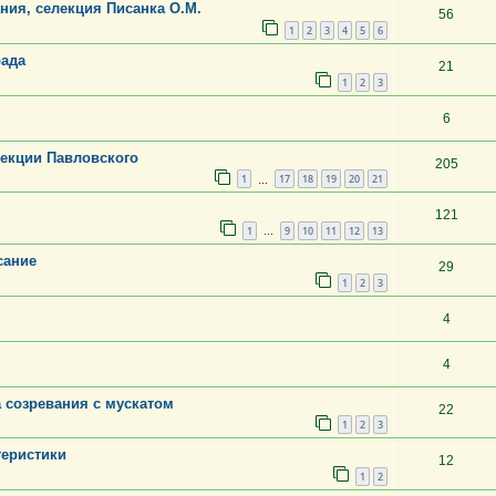
ания, селекция Писанка О.М.
56
1
2
3
4
5
6
рада
21
1
2
3
6
лекции Павловского
205
1
17
18
19
20
21
…
121
1
9
10
11
12
13
…
сание
29
1
2
3
4
4
 созревания с мускатом
22
1
2
3
теристики
12
1
2