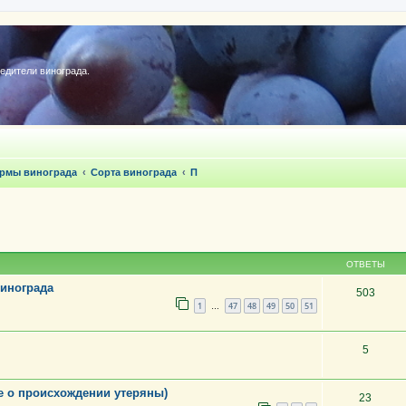
редители винограда.
ормы винограда
Сорта винограда
П
ОТВЕТЫ
инограда
503
1
47
48
49
50
51
…
5
е о происхождении утеряны)
23