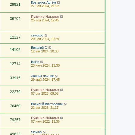
Ковтанюк Артём
29921
27 ноя 2024, 21:52
Пузенко Наталья
36704
25 ноя 2024, 12:45
сенокос
12127
20 ноя 2024, 10:59
Виталий О
14102
12 авг 2024, 20:33
Isilien
12714
23 июл 2024, 13:30
Дачник-чачник
33915
29 май 2024, 17:45
Пузенко Наталья
22279
07 окт 2023, 09:03
Василий Викторович
76460
21 авг 2023, 21:17
Пузенко Наталья
79257
07 июн 2022, 13:36
Slavian
49623