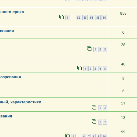
ннего срока
858
1
82
83
84
85
86
…
ревания
0
28
1
2
3
40
1
2
3
4
5
созревания
9
6
ный, характеристики
17
1
2
евания
13
1
2
99
1
6
7
8
9
10
…