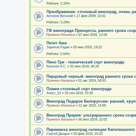
Рейтинг: 2.33%
Преображение- столовый виноград, очень ра
Антипов Виталий
»
17 фев 2009, 10:41
Рейтинг: 0.29%
ГФ винограда Принцесса, раннего срока соз
Пузенко Наталья
»
07 июл 2026, 12:08
Петит Ами
Зарипов Радик
»
03 июн 2025, 19:22
Рейтинг: 0.04%
Пино Гри - технический сорт винограда
Бельчев А.С.
»
02 июн 2018, 00:20
Перцовый черный- виноград раннего срока 
Пузенко Наталья
»
01 авг 2024, 09:53
Пламя-столовый сорт винограда
Алекс_63
»
25 сен 2010, 23:30
Виноград Подарок Белоруссии- ранний, круп
Пузенко Наталья
»
12 авг 2022, 14:00
Виноград Прерия- ультрараннего срока созр
Пузенко Наталья
»
30 июл 2024, 22:02
Парижанка виноград селекции Капелюшного
Сергей Дандык
»
03 фев 2010, 19:20