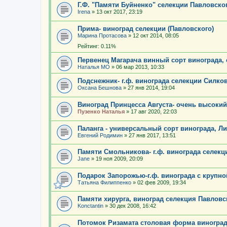
Г.Ф. "Памяти Буйненко" селекции Павловског
Irenа
»
13 окт 2017, 23:19
Прима- виноград селекции (Павловского)
Марина Протасова
»
12 окт 2014, 08:05
Рейтинг: 0.11%
Первенец Магарача винный сорт винограда,
Наталья МО
»
06 мар 2013, 10:33
Подснежник- г.ф. винограда селекции Силко
Оксана Бешнова
»
27 янв 2014, 19:04
Виноград Принцесса Августа- очень высокий
Пузенко Наталья
»
17 авг 2020, 22:03
Паланга - универсальный сорт винограда, Ли
Евгений Родимин
»
27 янв 2017, 13:51
Памяти Смольникова- г.ф. винограда селек
Jane
»
19 ноя 2009, 20:09
Подарок Запорожью-г.ф. винограда с крупно
Татьяна Филиппенко
»
02 фев 2009, 19:34
Памяти хирурга, виноград селекция Павловс
Konctantin
»
30 дек 2008, 16:42
Потомок Ризамата столовая форма виногра