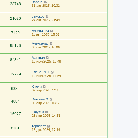
Вера К.
28748
31 авг 2025, 10:32
сенокос
21026
24 авг 2025, 21:49
Алексашка
7120
11 авг 2025, 15:37
Александр
95176
05 авг 2025, 16:00
Маршал
84341
16 июл 2025, 15:48
Елена 1971
19729
10 июл 2025, 14:54
Ключи
6385
07 апр 2025, 12:15
Виталий О
4084
06 апр 2025, 03:50
Lidiya68
16927
23 янв 2025, 14:51
терапевт
8161
15 дек 2024, 17:16