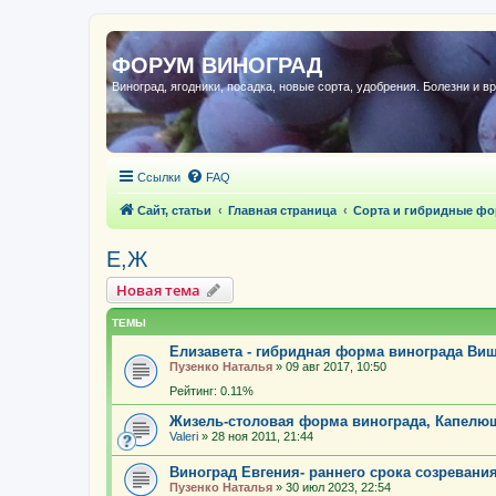
ФОРУМ ВИНОГРАД
Виноград, ягодники, посадка, новые сорта, удобрения. Болезни и в
Ссылки
FAQ
Сайт, статьи
Главная страница
Сорта и гибридные ф
Е,Ж
Новая тема
ТЕМЫ
Елизавета - гибридная форма винограда Виш
Пузенко Наталья
»
09 авг 2017, 10:50
Рейтинг: 0.11%
Жизель-столовая форма винограда, Капел
Valeri
»
28 ноя 2011, 21:44
Виноград Евгения- раннего срока созревани
Пузенко Наталья
»
30 июл 2023, 22:54