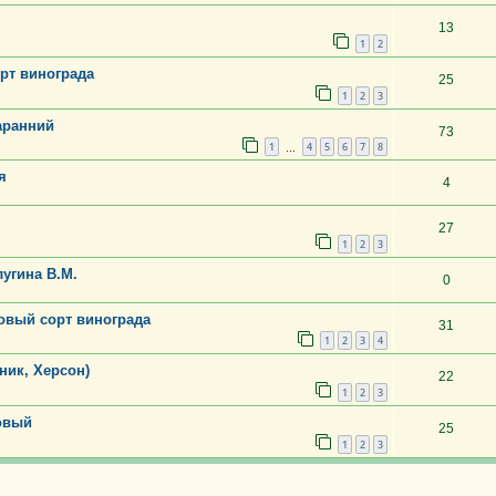
13
1
2
рт винограда
25
1
2
3
аранний
73
1
4
5
6
7
8
…
я
4
27
1
2
3
угина В.М.
0
овый сорт винограда
31
1
2
3
4
ник, Херсон)
22
1
2
3
ловый
25
1
2
3