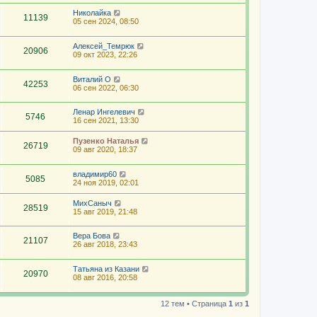
Николайка
11139
05 сен 2024, 08:50
Алексей_Темрюк
20906
09 окт 2023, 22:26
Виталий О
42253
06 сен 2022, 06:30
Ленар Ингелевич
5746
16 сен 2021, 13:30
Пузенко Наталья
26719
09 авг 2020, 18:37
владимир60
5085
24 ноя 2019, 02:01
МихСаныч
28519
15 авг 2019, 21:48
Вера Бова
21107
26 авг 2018, 23:43
Татьяна из Казани
20970
08 авг 2016, 20:58
12 тем • Страница
1
из
1