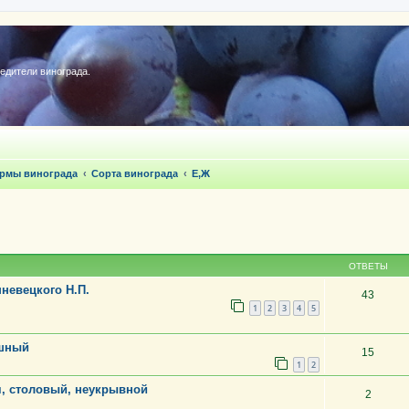
редители винограда.
ормы винограда
Сорта винограда
Е,Ж
ОТВЕТЫ
невецкого Н.П.
43
1
2
3
4
5
юшный
15
1
2
я, столовый, неукрывной
2