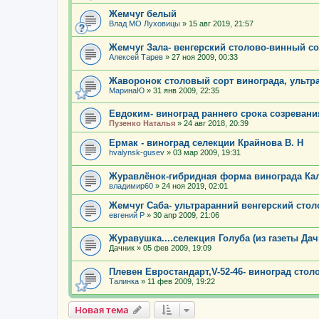
Жемчуг белый
Влад МО Луховицы
»
15 авг 2019, 21:57
Жемчуг Зала- венгерский столово-винный со
Алексей Тарев
»
27 ноя 2009, 00:33
Жаворонок столовый сорт винограда, ультр
МаринаЮ
»
31 янв 2009, 22:35
Евдоким- виноград раннего срока созревани
Пузенко Наталья
»
24 авг 2018, 20:39
Ермак - виноград селекции Крайнова В. Н
hvalynsk-gusev
»
03 мар 2009, 19:31
Журавлёнок-гибридная форма винограда Кал
владимир60
»
24 ноя 2019, 02:01
Жемчуг Саба- ультраранний венгерский стол
евгений Р
»
30 апр 2009, 21:06
Журавушка....селекция Голуба (из газеты Дач
Дачник
»
05 фев 2009, 19:09
Плевен Евростандарт,V-52-46- виноград сто
Талинка
»
11 фев 2009, 19:22
Новая тема