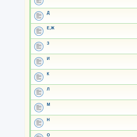
Д
Е,Ж
З
И
К
Л
М
Н
О