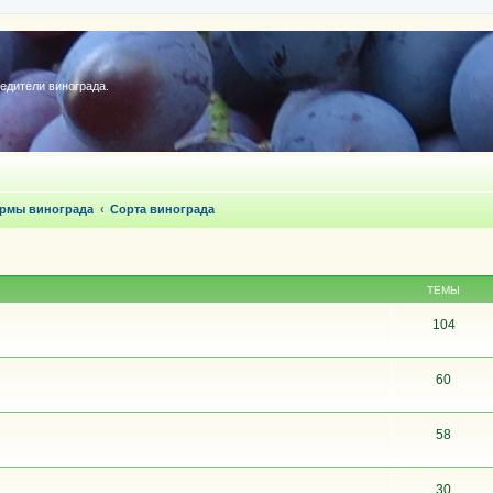
редители винограда.
ормы винограда
Сорта винограда
ТЕМЫ
104
60
58
30