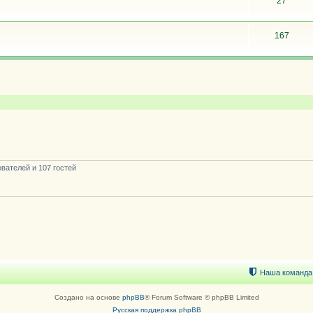
27
167
вателей и 107 гостей
Наша команда
Создано на основе
phpBB
® Forum Software © phpBB Limited
Русская поддержка phpBB