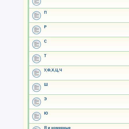
П
Р
С
Т
У,Ф,Х,Ц,Ч
Ш
Э
Ю
Я и номерные