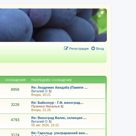
Регистрация
Вход
СООБЩЕНИЯ
ПОСЛЕДНЕЕ СООБЩЕНИЕ
Re: Академик Авидзба (Памяти …
8956
П
Виталий О
е
Вчера, 20:21
р
е
Re: Байконур - Г.Ф. виноград…
3226
й
П
Пузенко Наталья
т
е
Вчера, 21:26
и
р
к
е
Re: Виноград Валек, селекция …
4793
п
й
П
Виталий О
о
т
е
05 авг 2026, 15:22
с
и
р
л
к
е
Re: Гарольд- ультраранний вин…
е
3124
п
й