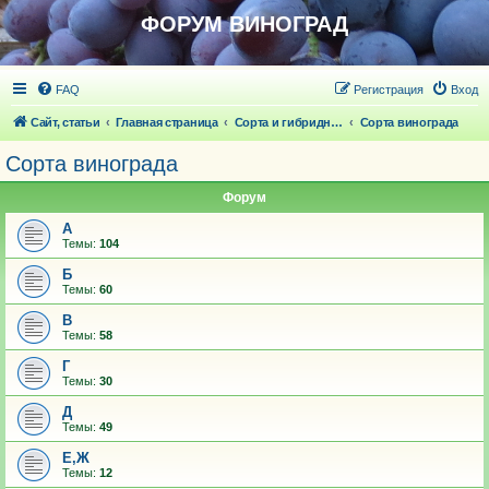
ФОРУМ ВИНОГРАД
FAQ
Регистрация
Вход
Сайт, статьи
Главная страница
Сорта и гибридные формы винограда
Сорта винограда
Сорта винограда
Форум
А
Темы:
104
Б
Темы:
60
В
Темы:
58
Г
Темы:
30
Д
Темы:
49
Е,Ж
Темы:
12