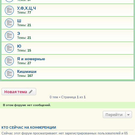
У,Ф,Х,Ц,Ч
Темы:
77
Ш
Темы:
21
Э
Темы:
21
Ю
Темы:
15
Я и номерные
Темы:
27
Кишмиши
Темы:
167
Новая тема
0 тем • Страница
1
из
1
В этом форуме нет сообщений.
Перейти
КТО СЕЙЧАС НА КОНФЕРЕНЦИИ
Сейчас этот форум просматривают: нет зарегистрированных пользователей и 65