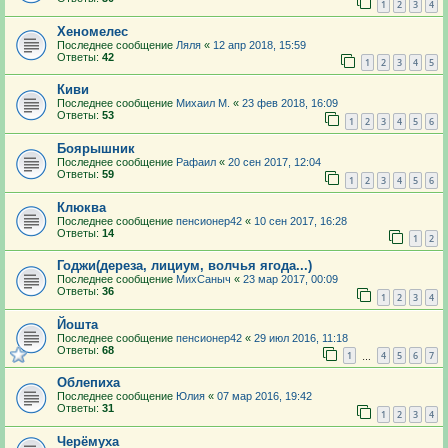
1
2
3
4
Хеномелес
Последнее сообщение
Ляля
«
12 апр 2018, 15:59
Ответы:
42
1
2
3
4
5
Киви
Последнее сообщение
Михаил М.
«
23 фев 2018, 16:09
Ответы:
53
1
2
3
4
5
6
Боярышник
Последнее сообщение
Рафаил
«
20 сен 2017, 12:04
Ответы:
59
1
2
3
4
5
6
Клюква
Последнее сообщение
пенсионер42
«
10 сен 2017, 16:28
Ответы:
14
1
2
Годжи(дереза, лициум, волчья ягода...)
Последнее сообщение
МихСаныч
«
23 мар 2017, 00:09
Ответы:
36
1
2
3
4
Йошта
Последнее сообщение
пенсионер42
«
29 июл 2016, 11:18
Ответы:
68
1
4
5
6
7
…
Облепиха
Последнее сообщение
Юлия
«
07 мар 2016, 19:42
Ответы:
31
1
2
3
4
Черёмуха