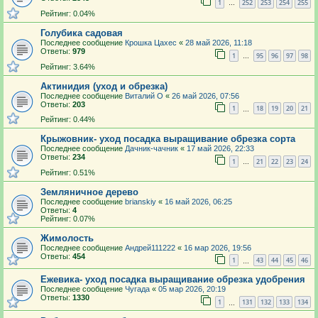
1
252
253
254
255
…
Рейтинг: 0.04%
Голубика садовая
Последнее сообщение
Крошка Цахес
«
28 май 2026, 11:18
Ответы:
979
1
95
96
97
98
…
Рейтинг: 3.64%
Актинидия (уход и обрезка)
Последнее сообщение
Виталий О
«
26 май 2026, 07:56
Ответы:
203
1
18
19
20
21
…
Рейтинг: 0.44%
Крыжовник- уход посадка выращивание обрезка сорта
Последнее сообщение
Дачник-чачник
«
17 май 2026, 22:33
Ответы:
234
1
21
22
23
24
…
Рейтинг: 0.51%
Земляничное дерево
Последнее сообщение
brianskiy
«
16 май 2026, 06:25
Ответы:
4
Рейтинг: 0.07%
Жимолость
Последнее сообщение
Андрей111222
«
16 мар 2026, 19:56
Ответы:
454
1
43
44
45
46
…
Ежевика- уход посадка выращивание обрезка удобрения
Последнее сообщение
Чугада
«
05 мар 2026, 20:19
Ответы:
1330
1
131
132
133
134
…