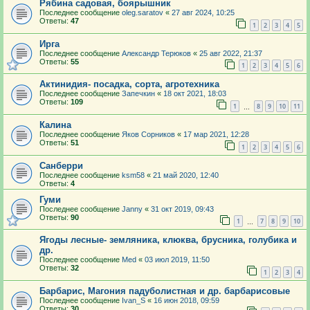
Рябина садовая, боярышник
Последнее сообщение
oleg.saratov
«
27 авг 2024, 10:25
Ответы:
47
1
2
3
4
5
Ирга
Последнее сообщение
Александр Терюков
«
25 авг 2022, 21:37
Ответы:
55
1
2
3
4
5
6
Актинидия- посадка, сорта, агротехника
Последнее сообщение
Запечкин
«
18 окт 2021, 18:03
Ответы:
109
1
8
9
10
11
…
Калина
Последнее сообщение
Яков Сорников
«
17 мар 2021, 12:28
Ответы:
51
1
2
3
4
5
6
Санберри
Последнее сообщение
ksm58
«
21 май 2020, 12:40
Ответы:
4
Гуми
Последнее сообщение
Janny
«
31 окт 2019, 09:43
Ответы:
90
1
7
8
9
10
…
Ягоды лесные- земляника, клюква, брусника, голубика и
др.
Последнее сообщение
Med
«
03 июл 2019, 11:50
Ответы:
32
1
2
3
4
Барбарис, Магония падуболистная и др. барбарисовые
Последнее сообщение
Ivan_S
«
16 июн 2018, 09:59
Ответы:
30