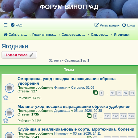
ФОРУМ ВИНОГРАД
FAQ
Регистрация
Вход
Сайт, статьи
Главная страница
Сад, овощи, ягодники, цветы, беседка
Сад, овощи, ягодники, цветы
Ягодники
Ягодники
Новая тема
31 тема • Страница
1
из
1
Темы
Смородина- уход посадка выращивание обрезка
удобрения
Последнее сообщение
Фитония
«
Сегодня, 01:05
Ответы:
927
1
90
91
92
93
…
Рейтинг: 0.47%
Малина- уход посадка выращивание обрезка удобрения
Последнее сообщение
Дядясаша
«
05 авг 2026, 20:38
Ответы:
1735
1
171
172
173
174
…
Рейтинг: 0.44%
Клубника и земляника-новые сорта, агротехника, болезни
Последнее сообщение
Николаич
«
03 авг 2026, 14:11
Ответы:
2543