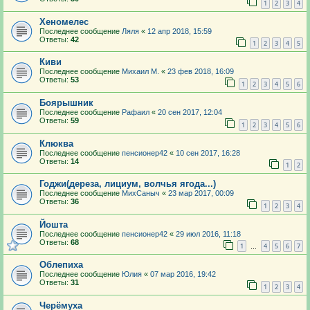
1
2
3
4
Хеномелес
Последнее сообщение
Ляля
«
12 апр 2018, 15:59
Ответы:
42
1
2
3
4
5
Киви
Последнее сообщение
Михаил М.
«
23 фев 2018, 16:09
Ответы:
53
1
2
3
4
5
6
Боярышник
Последнее сообщение
Рафаил
«
20 сен 2017, 12:04
Ответы:
59
1
2
3
4
5
6
Клюква
Последнее сообщение
пенсионер42
«
10 сен 2017, 16:28
Ответы:
14
1
2
Годжи(дереза, лициум, волчья ягода...)
Последнее сообщение
МихСаныч
«
23 мар 2017, 00:09
Ответы:
36
1
2
3
4
Йошта
Последнее сообщение
пенсионер42
«
29 июл 2016, 11:18
Ответы:
68
1
4
5
6
7
…
Облепиха
Последнее сообщение
Юлия
«
07 мар 2016, 19:42
Ответы:
31
1
2
3
4
Черёмуха