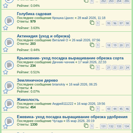
1
252
253
254
255
…
Рейтинг: 0.04%
Голубика садовая
Последнее сообщение
Крошка Цахес
«
28 май 2026, 11:18
Ответы:
979
1
95
96
97
98
…
Рейтинг: 3.63%
Актинидия (уход и обрезка)
Последнее сообщение
Виталий О
«
26 май 2026, 07:56
Ответы:
203
1
18
19
20
21
…
Рейтинг: 0.44%
Крыжовник- уход посадка выращивание обрезка сорта
Последнее сообщение
Дачник-чачник
«
17 май 2026, 22:33
Ответы:
234
1
21
22
23
24
…
Рейтинг: 0.51%
Земляничное дерево
Последнее сообщение
brianskiy
«
16 май 2026, 06:25
Ответы:
4
Рейтинг: 0.07%
Жимолость
Последнее сообщение
Андрей111222
«
16 мар 2026, 19:56
Ответы:
454
1
43
44
45
46
…
Ежевика- уход посадка выращивание обрезка удобрения
Последнее сообщение
Чугада
«
05 мар 2026, 20:19
Ответы:
1330
1
131
132
133
134
…