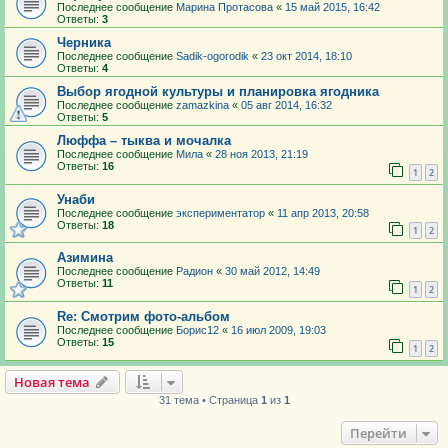
Последнее сообщение
Марина Протасова
«
15 май 2015, 16:42
Ответы:
3
Черника
Последнее сообщение
Sadik-ogorodik
«
23 окт 2014, 18:10
Ответы:
4
Выбор ягодной культуры и планировка ягодника
Последнее сообщение
zamazkina
«
05 авг 2014, 16:32
Ответы:
5
Люффа – тыква и мочалка
Последнее сообщение
Мила
«
28 ноя 2013, 21:19
Ответы:
16
1
2
Унаби
Последнее сообщение
экспериментатор
«
11 апр 2013, 20:58
Ответы:
18
1
2
Азимина
Последнее сообщение
Радион
«
30 май 2012, 14:49
Ответы:
11
1
2
Re: Смотрим фото-альбом
Последнее сообщение
Борис12
«
16 июл 2009, 19:03
Ответы:
15
1
2
Новая тема
31 тема • Страница
1
из
1
Перейти