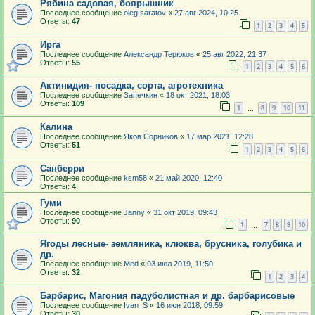
Рябина садовая, боярышник
Последнее сообщение
oleg.saratov
«
27 авг 2024, 10:25
Ответы:
47
1
2
3
4
5
Ирга
Последнее сообщение
Александр Терюков
«
25 авг 2022, 21:37
Ответы:
55
1
2
3
4
5
6
Актинидия- посадка, сорта, агротехника
Последнее сообщение
Запечкин
«
18 окт 2021, 18:03
Ответы:
109
1
8
9
10
11
…
Калина
Последнее сообщение
Яков Сорников
«
17 мар 2021, 12:28
Ответы:
51
1
2
3
4
5
6
Санберри
Последнее сообщение
ksm58
«
21 май 2020, 12:40
Ответы:
4
Гуми
Последнее сообщение
Janny
«
31 окт 2019, 09:43
Ответы:
90
1
7
8
9
10
…
Ягоды лесные- земляника, клюква, брусника, голубика и
др.
Последнее сообщение
Med
«
03 июл 2019, 11:50
Ответы:
32
1
2
3
4
Барбарис, Магония падуболистная и др. барбарисовые
Последнее сообщение
Ivan_S
«
16 июн 2018, 09:59
Ответы:
30