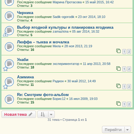
Последнее сообщение
Марина Протасова
«
15 май 2015, 16:42
Ответы:
3
Черника
Последнее сообщение
Sadik-ogorodik
«
23 окт 2014, 18:10
Ответы:
4
Выбор ягодной культуры и планировка ягодника
Последнее сообщение
zamazkina
«
05 авг 2014, 16:32
Ответы:
5
Люффа – тыква и мочалка
Последнее сообщение
Мила
«
28 ноя 2013, 21:19
Ответы:
16
1
2
Унаби
Последнее сообщение
экспериментатор
«
11 апр 2013, 20:58
Ответы:
18
1
2
Азимина
Последнее сообщение
Радион
«
30 май 2012, 14:49
Ответы:
11
1
2
Re: Смотрим фото-альбом
Последнее сообщение
Борис12
«
16 июл 2009, 19:03
Ответы:
15
1
2
Новая тема
31 тема • Страница
1
из
1
Перейти