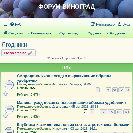
ФОРУМ ВИНОГРАД
FAQ
Регистрация
Вход
Сайт, статьи
Главная страница
Сад, овощи, ягодники, цветы, беседка
Сад, овощи, ягодники, цветы
Ягодники
Ягодники
Новая тема
31 тема • Страница
1
из
1
Темы
Смородина- уход посадка выращивание обрезка
удобрения
Последнее сообщение
Фитония
«
Сегодня, 01:05
Ответы:
927
1
90
91
92
93
…
Рейтинг: 0.47%
Малина- уход посадка выращивание обрезка удобрения
Последнее сообщение
Дядясаша
«
05 авг 2026, 20:38
Ответы:
1735
1
171
172
173
174
…
Рейтинг: 0.43%
Клубника и земляника-новые сорта, агротехника, болезни
Последнее сообщение
Николаич
«
03 авг 2026, 14:11
Ответы:
2543