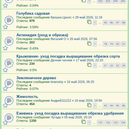
1
252
253
254
255
…
Рейтинг: 0.04%
Голубика садовая
Последнее сообщение
Крошка Цахес
«
28 май 2026, 11:18
Ответы:
979
1
95
96
97
98
…
Рейтинг: 3.59%
Актинидия (уход и обрезка)
Последнее сообщение
Виталий О
«
26 май 2026, 07:56
Ответы:
203
1
18
19
20
21
…
Рейтинг: 0.43%
Крыжовник- уход посадка выращивание обрезка сорта
Последнее сообщение
Дачник-чачник
«
17 май 2026, 22:33
Ответы:
234
1
21
22
23
24
…
Рейтинг: 0.5%
Земляничное дерево
Последнее сообщение
brianskiy
«
16 май 2026, 06:25
Ответы:
4
Рейтинг: 0.07%
Жимолость
Последнее сообщение
Андрей111222
«
16 мар 2026, 19:56
Ответы:
454
1
43
44
45
46
…
Ежевика- уход посадка выращивание обрезка удобрения
Последнее сообщение
Чугада
«
05 мар 2026, 20:19
Ответы:
1330
1
131
132
133
134
…