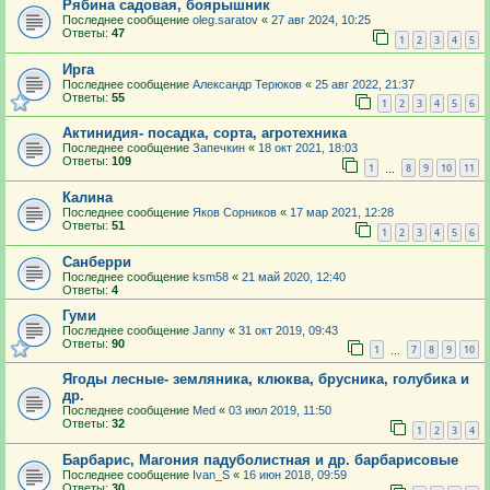
Рябина садовая, боярышник
Последнее сообщение
oleg.saratov
«
27 авг 2024, 10:25
Ответы:
47
1
2
3
4
5
Ирга
Последнее сообщение
Александр Терюков
«
25 авг 2022, 21:37
Ответы:
55
1
2
3
4
5
6
Актинидия- посадка, сорта, агротехника
Последнее сообщение
Запечкин
«
18 окт 2021, 18:03
Ответы:
109
1
8
9
10
11
…
Калина
Последнее сообщение
Яков Сорников
«
17 мар 2021, 12:28
Ответы:
51
1
2
3
4
5
6
Санберри
Последнее сообщение
ksm58
«
21 май 2020, 12:40
Ответы:
4
Гуми
Последнее сообщение
Janny
«
31 окт 2019, 09:43
Ответы:
90
1
7
8
9
10
…
Ягоды лесные- земляника, клюква, брусника, голубика и
др.
Последнее сообщение
Med
«
03 июл 2019, 11:50
Ответы:
32
1
2
3
4
Барбарис, Магония падуболистная и др. барбарисовые
Последнее сообщение
Ivan_S
«
16 июн 2018, 09:59
Ответы:
30