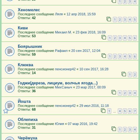
1
2
3
4
Хеномелес
Последнее сообщение
Ляля
«
12 апр 2018, 15:59
Ответы:
42
1
2
3
4
5
Киви
Последнее сообщение
Михаил М.
«
23 фев 2018, 16:09
Ответы:
53
1
2
3
4
5
6
Боярышник
Последнее сообщение
Рафаил
«
20 сен 2017, 12:04
Ответы:
59
1
2
3
4
5
6
Клюква
Последнее сообщение
пенсионер42
«
10 сен 2017, 16:28
Ответы:
14
1
2
Годжи(дереза, лициум, волчья ягода...)
Последнее сообщение
МихСаныч
«
23 мар 2017, 00:09
Ответы:
36
1
2
3
4
Йошта
Последнее сообщение
пенсионер42
«
29 июл 2016, 11:18
Ответы:
68
1
4
5
6
7
…
Облепиха
Последнее сообщение
Юлия
«
07 мар 2016, 19:42
Ответы:
31
1
2
3
4
Черёмуха