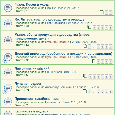
Газон. Посев и уход.
Последнее сообщение
Finik
«
28 фев 2021, 23:37
Ответы:
10
1
2
Re: Литература по садоводству и огороду
Последнее сообщение
Яков Сорников
«
07 янв 2021, 16:32
Ответы:
44
1
2
3
4
5
Рынок сбыта продукции садоводства (спрос,
предложение, цены)
Последнее сообщение
Пузенко Наталья
«
26 июн 2020, 09:35
Ответы:
67
1
4
5
6
7
…
Девичий виноград (особенности посадки и выращивания)
Последнее сообщение
Пузенко Наталья
«
17 мар 2020, 08:04
Ответы:
33
1
2
3
4
Лимонник китайский
Последнее сообщение
Янн
«
29 сен 2019, 16:42
Ответы:
58
1
2
3
4
5
6
Лучшие подвои
Последнее сообщение
Александр Брянский
«
11 апр 2019, 21:06
Ответы:
74
1
5
6
7
8
…
Принсепия- китайская вишня
Последнее сообщение
Евгений Л
«
10 июл 2018, 17:50
Ответы:
7
Карликовые подвои.
Последнее сообщение
Владимир-27
«
02 мар 2018, 15:16