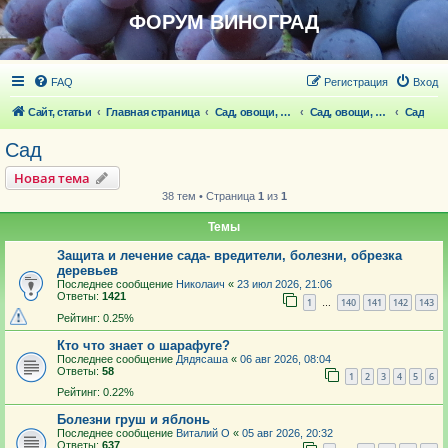
ФОРУМ ВИНОГРАД
FAQ
Регистрация
Вход
Сайт, статьи
Главная страница
Сад, овощи, ягодники, цветы, беседка
Сад, овощи, ягодники, цветы
Сад
Сад
Новая тема
38 тем • Страница
1
из
1
Темы
Защита и лечение сада- вредители, болезни, обрезка
деревьев
Последнее сообщение
Николаич
«
23 июл 2026, 21:06
Ответы:
1421
1
140
141
142
143
…
Рейтинг: 0.25%
Кто что знает о шарафуге?
Последнее сообщение
Дядясаша
«
06 авг 2026, 08:04
Ответы:
58
1
2
3
4
5
6
Рейтинг: 0.22%
Болезни груш и яблонь
Последнее сообщение
Виталий О
«
05 авг 2026, 20:32
Ответы:
637