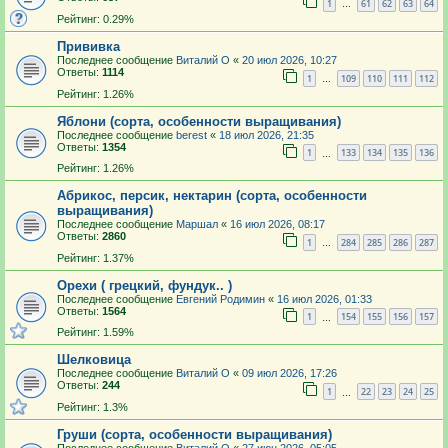
1
61
62
63
64
…
Рейтинг: 0.29%
Прививка
Последнее сообщение
Виталий О
«
20 июл 2026, 10:27
Ответы:
1114
1
109
110
111
112
…
Рейтинг: 1.26%
Яблони (сорта, особенности выращивания)
Последнее сообщение
berest
«
18 июл 2026, 21:35
Ответы:
1354
1
133
134
135
136
…
Рейтинг: 1.26%
Абрикос, персик, нектарин (сорта, особенности
выращивания)
Последнее сообщение
Маршал
«
16 июл 2026, 08:17
Ответы:
2860
1
284
285
286
287
…
Рейтинг: 1.37%
Орехи ( грецкий, фундук.. )
Последнее сообщение
Евгений Родимин
«
16 июл 2026, 01:33
Ответы:
1564
1
154
155
156
157
…
Рейтинг: 1.59%
Шелковица
Последнее сообщение
Виталий О
«
09 июл 2026, 17:26
Ответы:
244
1
22
23
24
25
…
Рейтинг: 1.3%
Груши (сорта, особенности выращивания)