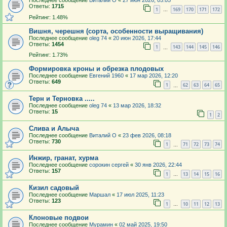
Последнее сообщение
Виталий О
«
27 июн 2026, 05:05
Ответы:
1715
1
169
170
171
172
…
Рейтинг: 1.48%
Вишня, черешня (сорта, особенности выращивания)
Последнее сообщение
oleg 74
«
20 июн 2026, 17:44
Ответы:
1454
1
143
144
145
146
…
Рейтинг: 1.73%
Формировка кроны и обрезка плодовых
Последнее сообщение
Евгений 1960
«
17 мар 2026, 12:20
Ответы:
649
1
62
63
64
65
…
Терн и Терновка .....
Последнее сообщение
oleg 74
«
13 мар 2026, 18:32
Ответы:
15
1
2
Слива и Алыча
Последнее сообщение
Виталий О
«
23 фев 2026, 08:18
Ответы:
730
1
71
72
73
74
…
Инжир, гранат, хурма
Последнее сообщение
сорокин сергей
«
30 янв 2026, 22:44
Ответы:
157
1
13
14
15
16
…
Кизил садовый
Последнее сообщение
Маршал
«
17 июл 2025, 11:23
Ответы:
123
1
10
11
12
13
…
Клоновые подвои
Последнее сообщение
Мурамин
«
02 май 2025, 19:50