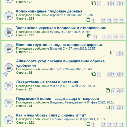
Ответы:
73
1
5
6
7
8
…
Колонновидные плодовые деревья
Последнее сообщение
терапевт
«
18 янв 2025, 16:36
Ответы:
253
1
23
24
25
26
…
Укоренение черенков плодовых и отводкование
Последнее сообщение
Evgeny
«
22 окт 2023, 09:49
Ответы:
117
1
9
10
11
12
…
Влияние грунтовых вод на плодовые деревья
Последнее сообщение
Виталий О
«
27 июл 2023, 15:57
Ответы:
10
1
2
Айва-сорта уход посадка выращивание обрезка
удобрения
Последнее сообщение
Дастер1
«
26 апр 2023, 13:40
Ответы:
81
1
6
7
8
9
…
Лекарственные травы и растения.
Последнее сообщение
ф и г а р о
«
10 май 2022, 19:33
Ответы:
20
1
2
3
Предзимний полив - защита сада от морозов
Последнее сообщение
Владимир Геннадьевич
«
04 фев 2022, 20:11
Ответы:
21
1
2
3
Как и чем убрать сливу, сирень и т.д?
Последнее сообщение
Евгений Родимин
«
08 дек 2021, 20:13
Ответы:
131
1
11
12
13
14
…