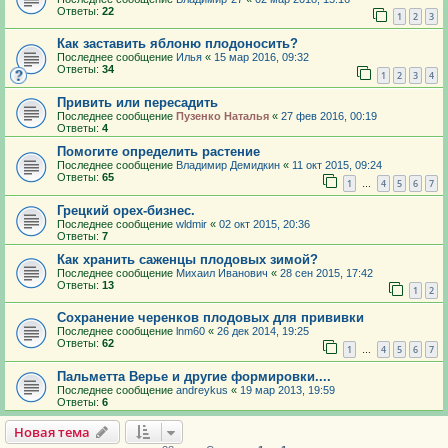
Ответы:
22
1
2
3
Как заставить яблоню плодоносить?
Последнее сообщение
Илья
«
15 мар 2016, 09:32
Ответы:
34
1
2
3
4
Привить или пересадить
Последнее сообщение
Пузенко Наталья
«
27 фев 2016, 00:19
Ответы:
4
Помогите определить растение
Последнее сообщение
Владимир Демидкин
«
11 окт 2015, 09:24
Ответы:
65
1
4
5
6
7
…
Грецкий орех-бизнес.
Последнее сообщение
wldmir
«
02 окт 2015, 20:36
Ответы:
7
Как хранить саженцы плодовых зимой?
Последнее сообщение
Михаил Иванович
«
28 сен 2015, 17:42
Ответы:
13
1
2
Сохранение черенков плодовых для прививки
Последнее сообщение
lnm60
«
26 дек 2014, 19:25
Ответы:
62
1
4
5
6
7
…
Пальметта Верье и другие формировки....
Последнее сообщение
andreykus
«
19 мар 2013, 19:59
Ответы:
6
Новая тема