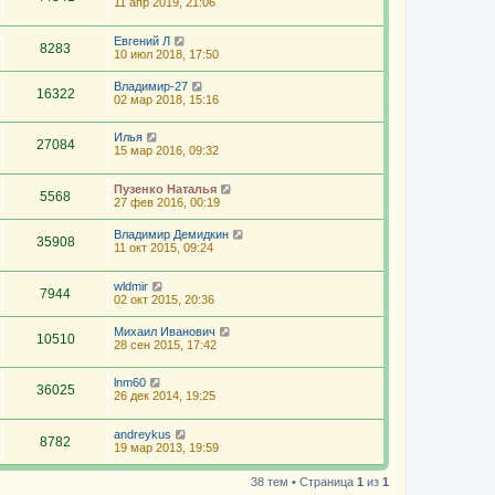
11 апр 2019, 21:06
Евгений Л
8283
10 июл 2018, 17:50
Владимир-27
16322
02 мар 2018, 15:16
Илья
27084
15 мар 2016, 09:32
Пузенко Наталья
5568
27 фев 2016, 00:19
Владимир Демидкин
35908
11 окт 2015, 09:24
wldmir
7944
02 окт 2015, 20:36
Михаил Иванович
10510
28 сен 2015, 17:42
lnm60
36025
26 дек 2014, 19:25
andreykus
8782
19 мар 2013, 19:59
38 тем • Страница
1
из
1