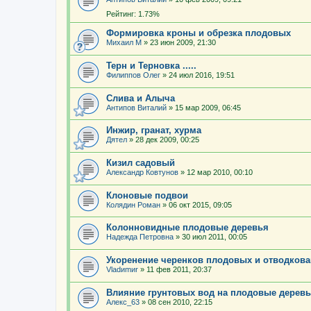
Рейтинг: 1.73%
Формировка кроны и обрезка плодовых
Михаил М
»
23 июн 2009, 21:30
Терн и Терновка .....
Филиппов Олег
»
24 июл 2016, 19:51
Слива и Алыча
Антипов Виталий
»
15 мар 2009, 06:45
Инжир, гранат, хурма
Дятел
»
28 дек 2009, 00:25
Кизил садовый
Александр Ковтунов
»
12 мар 2010, 00:10
Клоновые подвои
Колядин Роман
»
06 окт 2015, 09:05
Колонновидные плодовые деревья
Надежда Петровна
»
30 июл 2011, 00:05
Укоренение черенков плодовых и отводкова
Vladиmиr
»
11 фев 2011, 20:37
Влияние грунтовых вод на плодовые дерев
Алекс_63
»
08 сен 2010, 22:15