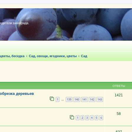
редители винограда.
 цветы, беседка
Сад, овощи, ягодники, цветы
Сад
ОТВЕТЫ
 обрезка деревьев
1421
1
139
140
141
142
143
…
58
1
2
3
4
5
6