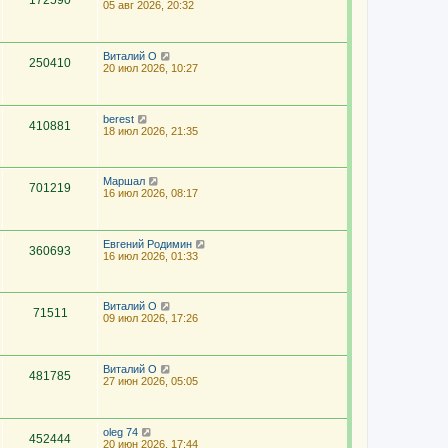
172590
05 авг 2026, 20:32
Виталий О
250410
20 июл 2026, 10:27
berest
410881
18 июл 2026, 21:35
Маршал
701219
16 июл 2026, 08:17
Евгений Родимин
360693
16 июл 2026, 01:33
Виталий О
71511
09 июл 2026, 17:26
Виталий О
481785
27 июн 2026, 05:05
oleg 74
452444
20 июн 2026, 17:44