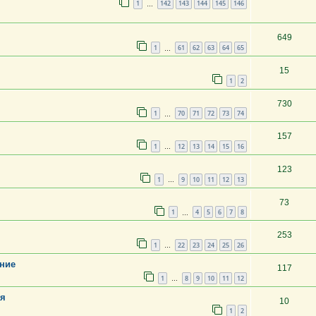
1
142
143
144
145
146
…
649
1
61
62
63
64
65
…
15
1
2
730
1
70
71
72
73
74
…
157
1
12
13
14
15
16
…
123
1
9
10
11
12
13
…
73
1
4
5
6
7
8
…
253
1
22
23
24
25
26
…
ние
117
1
8
9
10
11
12
…
ья
10
1
2