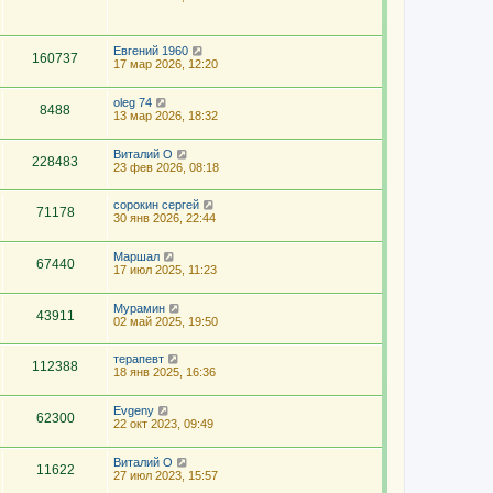
Евгений 1960
160737
17 мар 2026, 12:20
oleg 74
8488
13 мар 2026, 18:32
Виталий О
228483
23 фев 2026, 08:18
сорокин сергей
71178
30 янв 2026, 22:44
Маршал
67440
17 июл 2025, 11:23
Мурамин
43911
02 май 2025, 19:50
терапевт
112388
18 янв 2025, 16:36
Evgeny
62300
22 окт 2023, 09:49
Виталий О
11622
27 июл 2023, 15:57