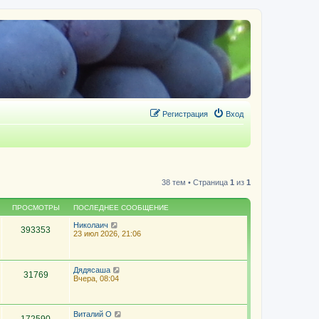
Регистрация
Вход
38 тем • Страница
1
из
1
ПРОСМОТРЫ
ПОСЛЕДНЕЕ СООБЩЕНИЕ
Николаич
393353
23 июл 2026, 21:06
Дядясаша
31769
Вчера, 08:04
Виталий О