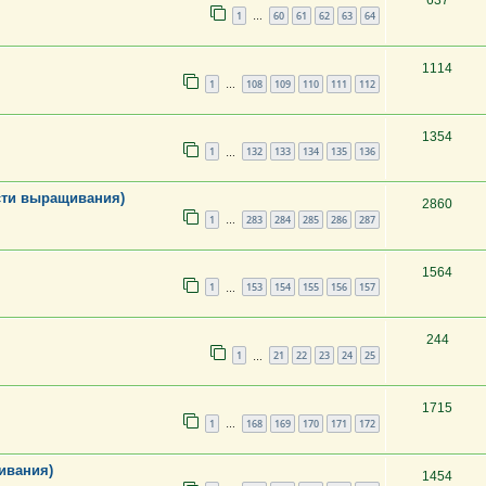
637
1
60
61
62
63
64
…
1114
1
108
109
110
111
112
…
1354
1
132
133
134
135
136
…
ости выращивания)
2860
1
283
284
285
286
287
…
1564
1
153
154
155
156
157
…
244
1
21
22
23
24
25
…
1715
1
168
169
170
171
172
…
ивания)
1454