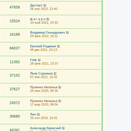
Дастер1
47658
26 апр 2023, 13:40
ф и г а р о
15524
10 май 2022, 19:33
Владимир Геннадьевич
16189
04 фев 2022, 20:11
Евгений Родимин
66037
08 дек 2021, 20:13
Finik
11392
28 фев 2021, 23:37
Яков Сорников
37152
07 янв 2021, 16:32
Пузенко Наталья
37627
26 июн 2020, 09:35
Пузенко Наталья
24572
17 мар 2020, 08:04
Янн
30680
29 сен 2019, 16:42
Александр Брянский
44341