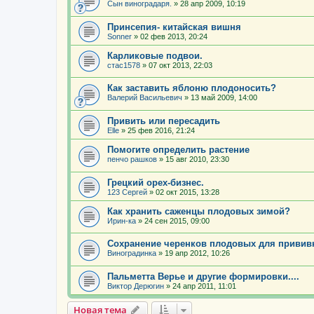
Сын виноградаря.
»
28 апр 2009, 10:19
Принсепия- китайская вишня
Sonner
»
02 фев 2013, 20:24
Карликовые подвои.
стас1578
»
07 окт 2013, 22:03
Как заставить яблоню плодоносить?
Валерий Васильевич
»
13 май 2009, 14:00
Привить или пересадить
Elle
»
25 фев 2016, 21:24
Помогите определить растение
пенчо рашков
»
15 авг 2010, 23:30
Грецкий орех-бизнес.
123 Сергей
»
02 окт 2015, 13:28
Как хранить саженцы плодовых зимой?
Ирин-ка
»
24 сен 2015, 09:00
Сохранение черенков плодовых для привив
Виноградинка
»
19 апр 2012, 10:26
Пальметта Верье и другие формировки....
Виктор Дерюгин
»
24 апр 2011, 11:01
Новая тема