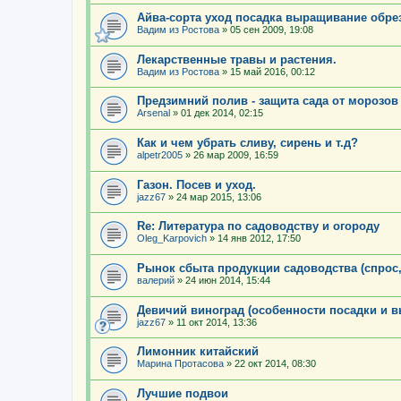
Айва-сорта уход посадка выращивание обре
Вадим из Ростова
»
05 сен 2009, 19:08
Лекарственные травы и растения.
Вадим из Ростова
»
15 май 2016, 00:12
Предзимний полив - защита сада от морозов
Arsenal
»
01 дек 2014, 02:15
Как и чем убрать сливу, сирень и т.д?
alpetr2005
»
26 мар 2009, 16:59
Газон. Посев и уход.
jazz67
»
24 мар 2015, 13:06
Re: Литература по садоводству и огороду
Oleg_Karpovich
»
14 янв 2012, 17:50
Рынок сбыта продукции садоводства (спрос
валерий
»
24 июн 2014, 15:44
Девичий виноград (особенности посадки и 
jazz67
»
11 окт 2014, 13:36
Лимонник китайский
Марина Протасова
»
22 окт 2014, 08:30
Лучшие подвои