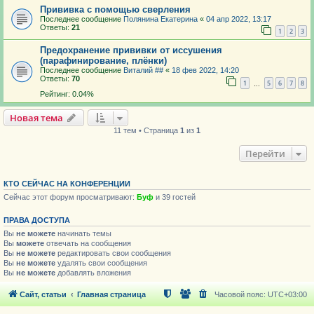
Прививка с помощью сверления
Последнее сообщение
Полянина Екатерина
«
04 апр 2022, 13:17
Ответы:
21
1
2
3
Предохранение прививки от иссушения
(парафинирование, плёнки)
Последнее сообщение
Виталий ##
«
18 фев 2022, 14:20
Ответы:
70
1
5
6
7
8
…
Рейтинг: 0.04%
Новая тема
11 тем • Страница
1
из
1
Перейти
КТО СЕЙЧАС НА КОНФЕРЕНЦИИ
Сейчас этот форум просматривают:
Буф
и 39 гостей
ПРАВА ДОСТУПА
Вы
не можете
начинать темы
Вы
можете
отвечать на сообщения
Вы
не можете
редактировать свои сообщения
Вы
не можете
удалять свои сообщения
Вы
не можете
добавлять вложения
Сайт, статьи
Главная страница
Часовой пояс:
UTC+03:00