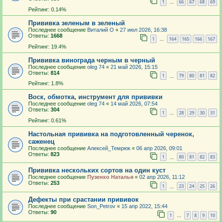
1
66
67
68
69
…
Рейтинг: 0.14%
Прививка зеленым в зеленый
Последнее сообщение
Виталий О
«
27 июл 2026, 16:38
Ответы:
1668
1
164
165
166
167
…
Рейтинг: 19.4%
Прививка винограда черным в черный
Последнее сообщение
oleg 74
«
21 май 2026, 15:15
Ответы:
814
1
79
80
81
82
…
Рейтинг: 1.8%
Воск, обмотка, инструмент для прививки
Последнее сообщение
oleg 74
«
14 май 2026, 07:54
Ответы:
304
1
28
29
30
31
…
Рейтинг: 0.61%
Настольная прививка на подготовленный черенок,
саженец
Последнее сообщение
Алексей_Темрюк
«
06 апр 2026, 09:01
Ответы:
823
1
80
81
82
83
…
Прививка нескольких сортов на один куст
Последнее сообщение
Пузенко Наталья
«
02 апр 2026, 11:12
Ответы:
253
1
23
24
25
26
…
Дефекты при срастании прививок
Последнее сообщение
Son_Petrov
«
15 апр 2022, 15:44
Ответы:
90
1
7
8
9
10
…