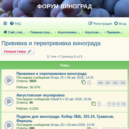
ФОРУМ ВИНОГРАД
FAQ
Регистрация
Вход
Сайт, статьи
Главная страница
Агротехника выращивания винограда
Агротехника выращивания винограда
Прививка и перепрививка винограда
Прививка и перепрививка винограда
Новая тема
11 тем • Страница
1
из
1
Темы
Прививки и перепрививка винограда
Последнее сообщение
Игорь 25
«
06 авг 2026, 14:23
Ответы:
5820
1
580
581
582
583
…
Рейтинг: 36.47%
Августовская окулировка
Последнее сообщение
Юрий К
«
02 авг 2026, 16:56
Ответы:
90
1
7
8
9
10
…
Рейтинг: 0.22%
Подвои для винограда- Кобер 5ББ, 101-14, Гравесак,
Феркаль
Последнее сообщение
Игорь 25
«
29 июл 2026, 14:39
Ответы:
686