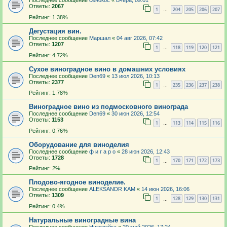
Последнее сообщение
сенокос
«
Вчера, 09:01
Ответы:
2067
1
204
205
206
207
…
Рейтинг: 1.38%
Дегустация вин.
Последнее сообщение
Маршал
«
04 авг 2026, 07:42
Ответы:
1207
1
118
119
120
121
…
Рейтинг: 4.72%
Сухое виноградное вино в домашних условиях
Последнее сообщение
Den69
«
13 июл 2026, 10:13
Ответы:
2377
1
235
236
237
238
…
Рейтинг: 1.78%
Виноградное вино из подмосковного винограда
Последнее сообщение
Den69
«
30 июн 2026, 12:54
Ответы:
1153
1
113
114
115
116
…
Рейтинг: 0.76%
Оборудование для виноделия
Последнее сообщение
ф и г а р о
«
28 июн 2026, 12:43
Ответы:
1728
1
170
171
172
173
…
Рейтинг: 2%
Плодово-ягодное виноделие.
Последнее сообщение
ALEKSANDR KAM
«
14 июн 2026, 16:06
Ответы:
1309
1
128
129
130
131
…
Рейтинг: 0.4%
Натуральные виноградные вина