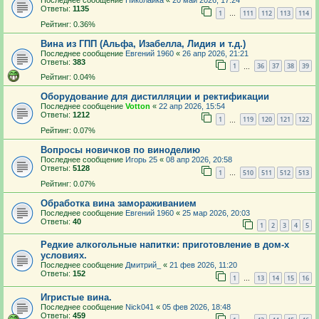
Последнее сообщение
Николайка
«
20 май 2026, 17:24
Ответы:
1135
1
111
112
113
114
…
Рейтинг: 0.36%
Вина из ГПП (Альфа, Изабелла, Лидия и т.д.)
Последнее сообщение
Евгений 1960
«
26 апр 2026, 21:21
Ответы:
383
1
36
37
38
39
…
Рейтинг: 0.04%
Оборудование для дистилляции и ректификации
Последнее сообщение
Votton
«
22 апр 2026, 15:54
Ответы:
1212
1
119
120
121
122
…
Рейтинг: 0.07%
Вопросы новичков по виноделию
Последнее сообщение
Игорь 25
«
08 апр 2026, 20:58
Ответы:
5128
1
510
511
512
513
…
Рейтинг: 0.07%
Обработка вина замораживанием
Последнее сообщение
Евгений 1960
«
25 мар 2026, 20:03
Ответы:
40
1
2
3
4
5
Редкие алкогольные напитки: приготовление в дом-х
условиях.
Последнее сообщение
Дмитрий_
«
21 фев 2026, 11:20
Ответы:
152
1
13
14
15
16
…
Игристые вина.
Последнее сообщение
Nick041
«
05 фев 2026, 18:48
Ответы:
459