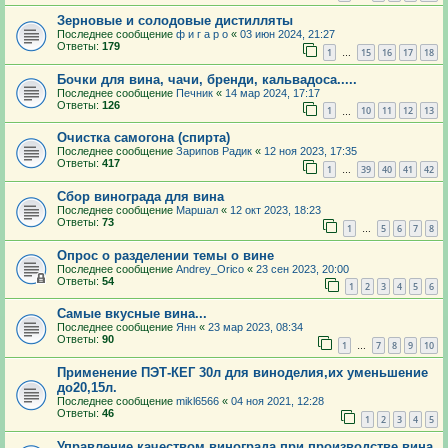
Зерновые и солодовые дистилляты
Последнее сообщение
ф и г а р о
«
03 июн 2024, 21:27
Ответы:
179
1
15
16
17
18
…
Бочки для вина, чачи, бренди, кальвадоса.....
Последнее сообщение
Печник
«
14 мар 2024, 17:17
Ответы:
126
1
10
11
12
13
…
Очистка самогона (спирта)
Последнее сообщение
Зарипов Радик
«
12 ноя 2023, 17:35
Ответы:
417
1
39
40
41
42
…
Сбор винограда для вина
Последнее сообщение
Маршал
«
12 окт 2023, 18:23
Ответы:
73
1
5
6
7
8
…
Опрос о разделении темы о вине
Последнее сообщение
Andrey_Orico
«
23 сен 2023, 20:00
Ответы:
54
1
2
3
4
5
6
Самые вкусные вина...
Последнее сообщение
Янн
«
23 мар 2023, 08:34
Ответы:
90
1
7
8
9
10
…
Применение ПЭТ-КЕГ 30л для виноделия,их уменьшение
до20,15л.
Последнее сообщение
mikl6566
«
04 ноя 2021, 12:28
Ответы:
46
1
2
3
4
5
Управление качеством винограда при производстве вина