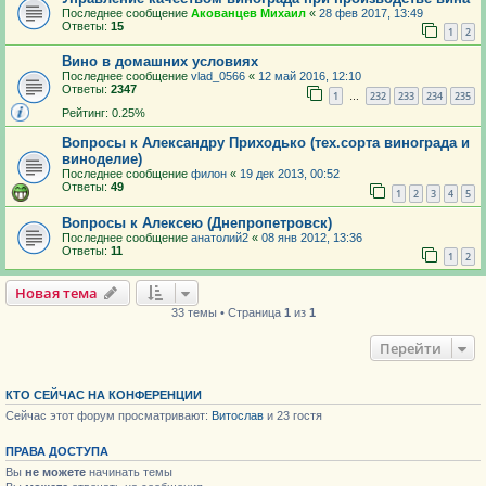
Последнее сообщение
Акованцев Михаил
«
28 фев 2017, 13:49
Ответы:
15
1
2
Вино в домашних условиях
Последнее сообщение
vlad_0566
«
12 май 2016, 12:10
Ответы:
2347
1
232
233
234
235
…
Рейтинг: 0.25%
Вопросы к Александру Приходько (тех.сорта винограда и
виноделие)
Последнее сообщение
филон
«
19 дек 2013, 00:52
Ответы:
49
1
2
3
4
5
Вопросы к Алексею (Днепропетровск)
Последнее сообщение
анатолий2
«
08 янв 2012, 13:36
Ответы:
11
1
2
Новая тема
33 темы • Страница
1
из
1
Перейти
КТО СЕЙЧАС НА КОНФЕРЕНЦИИ
Сейчас этот форум просматривают:
Витослав
и 23 гостя
ПРАВА ДОСТУПА
Вы
не можете
начинать темы