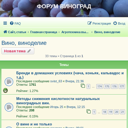
ФОРУМ ВИНОГРАД
FAQ
Регистрация
Вход
Сайт, статьи
Главная страница
Агротехника выращивания винограда
Вино, виноделие
Вино, виноделие
Новая тема
33 темы • Страница
1
из
1
Темы
Бренди в домашних условиях (чача, коньяк, кальвадос и
т.д.)
Последнее сообщение
svist_63
«
Вчера, 21:36
Ответы:
1761
1
174
175
176
177
…
Рейтинг: 1.27%
Методы снижения кислотности натуральных
виноградных вин.
Последнее сообщение
Игорь 25
«
Вчера, 12:15
Ответы:
208
1
18
19
20
21
…
Рейтинг: 0.15%
О вине и не только