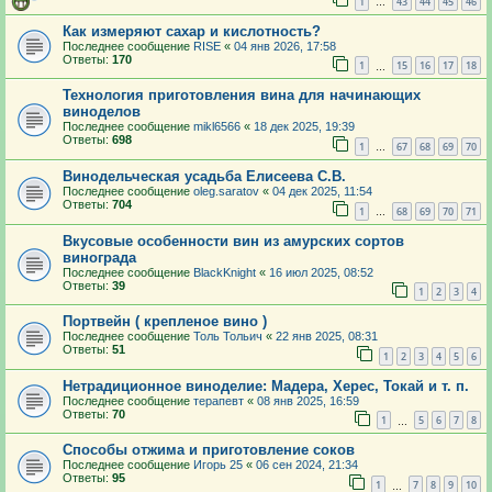
1
43
44
45
46
…
Как измеряют сахар и кислотность?
Последнее сообщение
RISE
«
04 янв 2026, 17:58
Ответы:
170
1
15
16
17
18
…
Технология приготовления вина для начинающих
виноделов
Последнее сообщение
mikl6566
«
18 дек 2025, 19:39
Ответы:
698
1
67
68
69
70
…
Винодельческая усадьба Елисеева С.В.
Последнее сообщение
oleg.saratov
«
04 дек 2025, 11:54
Ответы:
704
1
68
69
70
71
…
Вкусовые особенности вин из амурских сортов
винограда
Последнее сообщение
BlackKnight
«
16 июл 2025, 08:52
Ответы:
39
1
2
3
4
Портвейн ( крепленое вино )
Последнее сообщение
Толь Тольич
«
22 янв 2025, 08:31
Ответы:
51
1
2
3
4
5
6
Нетрадиционное виноделие: Мадера, Херес, Токай и т. п.
Последнее сообщение
терапевт
«
08 янв 2025, 16:59
Ответы:
70
1
5
6
7
8
…
Способы отжима и приготовление соков
Последнее сообщение
Игорь 25
«
06 сен 2024, 21:34
Ответы:
95
1
7
8
9
10
…