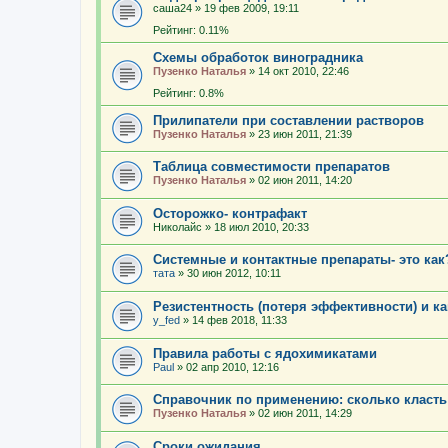
саша24
»
19 фев 2009, 19:11
Рейтинг: 0.11%
Схемы обработок виноградника
Пузенко Наталья
»
14 окт 2010, 22:46
Рейтинг: 0.8%
Прилипатели при составлении растворов
Пузенко Наталья
»
23 июн 2011, 21:39
Таблица совместимости препаратов
Пузенко Наталья
»
02 июн 2011, 14:20
Осторожко- контрафакт
Николайс
»
18 июл 2010, 20:33
Системные и контактные препараты- это как
тата
»
30 июн 2012, 10:11
Резистентность (потеря эффективности) и ка
y_fed
»
14 фев 2018, 11:33
Правила работы с ядохимикатами
Paul
»
02 апр 2010, 12:16
Справочник по применению: сколько класть
Пузенко Наталья
»
02 июн 2011, 14:29
Сроки ожидания