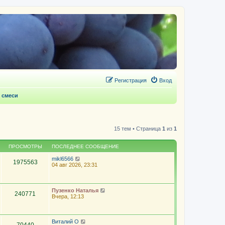
Регистрация
Вход
 смеси
15 тем • Страница
1
из
1
ПРОСМОТРЫ
ПОСЛЕДНЕЕ СООБЩЕНИЕ
mikl6566
1975563
04 авг 2026, 23:31
Пузенко Наталья
240771
Вчера, 12:13
Виталий О