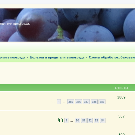
редители винограда.
ания винограда
Болезни и вредители винограда
Схемы обработок, баковые
ОТВЕТЫ
3889
1
385
386
387
388
389
…
537
1
50
51
52
53
54
…
н