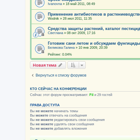
Ivanovna
»
18 май 2011, 08:49
Применение антибиотиков в растениеводств
Wodnik
»
28 июл 2011, 11:35
Средства защиты растений, каталог пестици
Светлана
»
08 окт 2009, 17:16
Готовим сани летом и обсуждаем фунгицид
Беликова Галина
»
10 янв 2009, 20:39
Рейтинг: 0.04%
Новая тема
Вернуться к списку форумов
КТО СЕЙЧАС НА КОНФЕРЕНЦИИ
Сейчас этот форум просматривают:
Fil
и 29 гостей
ПРАВА ДОСТУПА
Вы
не можете
начинать темы
Вы
можете
отвечать на сообщения
Вы
не можете
редактировать свои сообщения
Вы
не можете
удалять свои сообщения
Вы
не можете
добавлять вложения