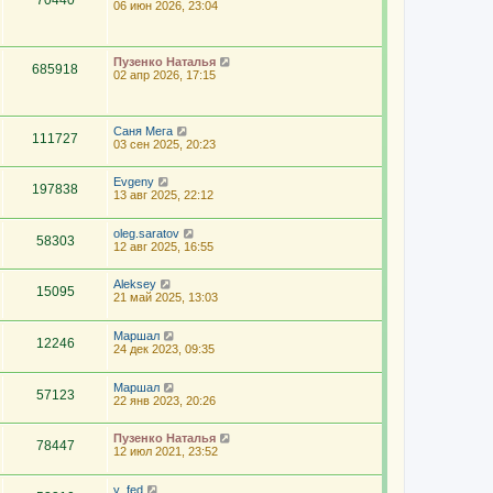
70440
06 июн 2026, 23:04
Пузенко Наталья
685918
02 апр 2026, 17:15
Саня Мега
111727
03 сен 2025, 20:23
Evgeny
197838
13 авг 2025, 22:12
oleg.saratov
58303
12 авг 2025, 16:55
Aleksey
15095
21 май 2025, 13:03
Маршал
12246
24 дек 2023, 09:35
Маршал
57123
22 янв 2023, 20:26
Пузенко Наталья
78447
12 июл 2021, 23:52
y_fed