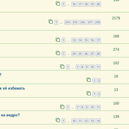
190
1
16
17
18
19
20
…
2179
1
214
215
216
217
218
…
166
1
13
14
15
16
17
…
274
1
24
25
26
27
28
…
102
1
7
8
9
10
11
…
?
16
1
2
к её избежать
13
1
2
100
1
7
8
9
10
11
…
 на ведро?
139
1
10
11
12
13
14
…