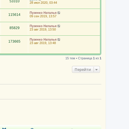
53310
28 июл 2020, 03:44
Пузенко Наталья
115614
09 сен 2019, 13:57
Пузенко Наталья
85829
23 авг 2019, 13:50
Пузенко Наталья
173665
23 авг 2019, 13:48
15 тем • Страница
1
из
1
Перейти