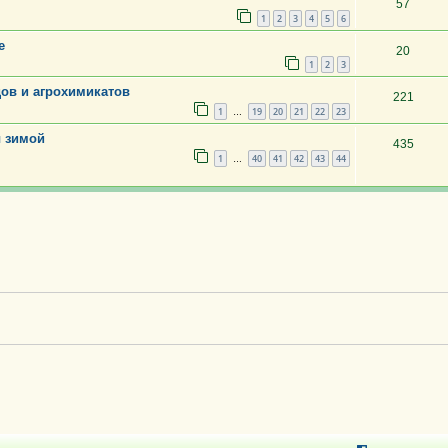
57
1
2
3
4
5
6
е
20
1
2
3
дов и агрохимикатов
221
1
19
20
21
22
23
…
ы зимой
435
1
40
41
42
43
44
…