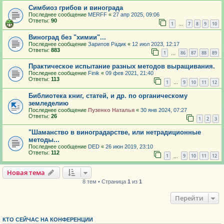
Симбиоз грибов и винограда
Последнее сообщение
MERFF
«
27 апр 2025, 09:06
Ответы:
90
1
7
8
9
10
…
Виноград без "химии"...
Последнее сообщение
Зарипов Радик
«
12 июл 2023, 12:17
Ответы:
883
1
86
87
88
89
…
Практическое испытание разных методов выращивания.
Последнее сообщение
Finik
«
09 фев 2021, 21:40
Ответы:
113
1
9
10
11
12
…
Библиотека книг, статей, и др. по органическому
земледелию
Последнее сообщение
Пузенко Наталья
«
30 янв 2024, 07:27
Ответы:
26
1
2
3
"Шаманство в виноградарстве, или нетрадиционные
методы...
Последнее сообщение
DED
«
26 июн 2019, 23:10
Ответы:
112
1
9
10
11
12
…
Новая тема
8 тем • Страница
1
из
1
Перейти
КТО СЕЙЧАС НА КОНФЕРЕНЦИИ