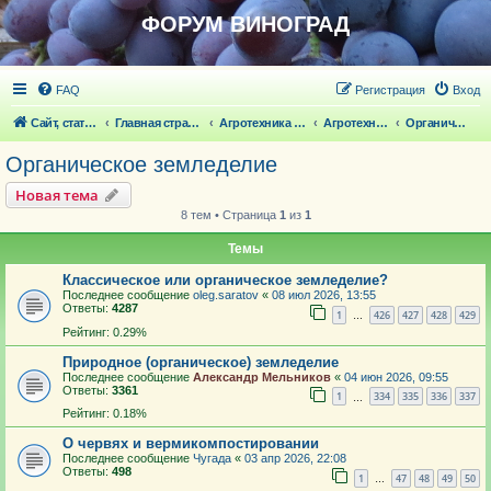
ФОРУМ ВИНОГРАД
FAQ
Регистрация
Вход
Сайт, статьи
Главная страница
Агротехника выращивания винограда
Агротехника выращивания винограда
Органическое земледелие
Органическое земледелие
Новая тема
8 тем • Страница
1
из
1
Темы
Классическое или органическое земледелие?
Последнее сообщение
oleg.saratov
«
08 июл 2026, 13:55
Ответы:
4287
1
426
427
428
429
…
Рейтинг: 0.29%
Природное (органическое) земледелие
Последнее сообщение
Александр Мельников
«
04 июн 2026, 09:55
Ответы:
3361
1
334
335
336
337
…
Рейтинг: 0.18%
О червях и вермикомпостировании
Последнее сообщение
Чугада
«
03 апр 2026, 22:08
Ответы:
498
1
47
48
49
50
…