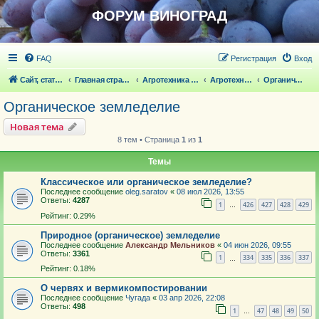
ФОРУМ ВИНОГРАД
FAQ
Регистрация
Вход
Сайт, статьи
Главная страница
Агротехника выращивания винограда
Агротехника выращивания винограда
Органическое земледелие
Органическое земледелие
Новая тема
8 тем • Страница
1
из
1
Темы
Классическое или органическое земледелие?
Последнее сообщение
oleg.saratov
«
08 июл 2026, 13:55
Ответы:
4287
1
426
427
428
429
…
Рейтинг: 0.29%
Природное (органическое) земледелие
Последнее сообщение
Александр Мельников
«
04 июн 2026, 09:55
Ответы:
3361
1
334
335
336
337
…
Рейтинг: 0.18%
О червях и вермикомпостировании
Последнее сообщение
Чугада
«
03 апр 2026, 22:08
Ответы:
498
1
47
48
49
50
…