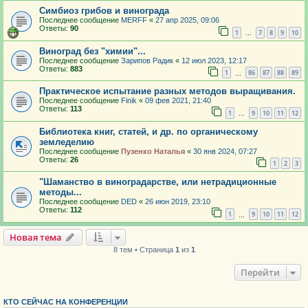
Симбиоз грибов и винограда
Последнее сообщение
MERFF
«
27 апр 2025, 09:06
Ответы:
90
1
7
8
9
10
…
Виноград без "химии"...
Последнее сообщение
Зарипов Радик
«
12 июл 2023, 12:17
Ответы:
883
1
86
87
88
89
…
Практическое испытание разных методов выращивания.
Последнее сообщение
Finik
«
09 фев 2021, 21:40
Ответы:
113
1
9
10
11
12
…
Библиотека книг, статей, и др. по органическому
земледелию
Последнее сообщение
Пузенко Наталья
«
30 янв 2024, 07:27
Ответы:
26
1
2
3
"Шаманство в виноградарстве, или нетрадиционные
методы...
Последнее сообщение
DED
«
26 июн 2019, 23:10
Ответы:
112
1
9
10
11
12
…
Новая тема
8 тем • Страница
1
из
1
Перейти
КТО СЕЙЧАС НА КОНФЕРЕНЦИИ