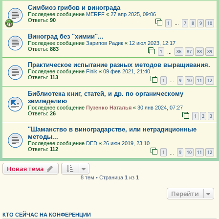
Симбиоз грибов и винограда
Последнее сообщение
MERFF
«
27 апр 2025, 09:06
Ответы:
90
1
7
8
9
10
…
Виноград без "химии"...
Последнее сообщение
Зарипов Радик
«
12 июл 2023, 12:17
Ответы:
883
1
86
87
88
89
…
Практическое испытание разных методов выращивания.
Последнее сообщение
Finik
«
09 фев 2021, 21:40
Ответы:
113
1
9
10
11
12
…
Библиотека книг, статей, и др. по органическому
земледелию
Последнее сообщение
Пузенко Наталья
«
30 янв 2024, 07:27
Ответы:
26
1
2
3
"Шаманство в виноградарстве, или нетрадиционные
методы...
Последнее сообщение
DED
«
26 июн 2019, 23:10
Ответы:
112
1
9
10
11
12
…
Новая тема
8 тем • Страница
1
из
1
Перейти
КТО СЕЙЧАС НА КОНФЕРЕНЦИИ