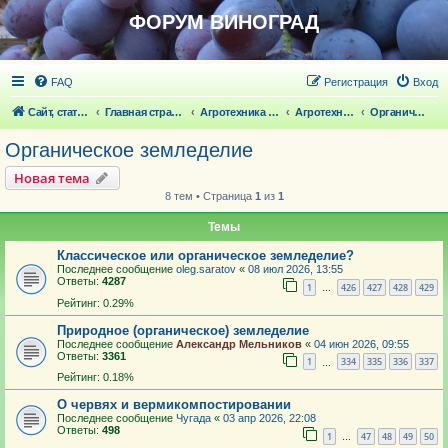
ФОРУМ ВИНОГРАД
FAQ
Регистрация
Вход
Сайт, статьи
Главная страница
Агротехника выращивания винограда
Агротехника выращивания винограда
Органическое земледелие
Органическое земледелие
Новая тема
8 тем • Страница
1
из
1
Темы
Классическое или органическое земледелие?
Последнее сообщение
oleg.saratov
«
08 июл 2026, 13:55
Ответы:
4287
1
426
427
428
429
…
Рейтинг: 0.29%
Природное (органическое) земледелие
Последнее сообщение
Александр Мельников
«
04 июн 2026, 09:55
Ответы:
3361
1
334
335
336
337
…
Рейтинг: 0.18%
О червях и вермикомпостировании
Последнее сообщение
Чугада
«
03 апр 2026, 22:08
Ответы:
498
1
47
48
49
50
…