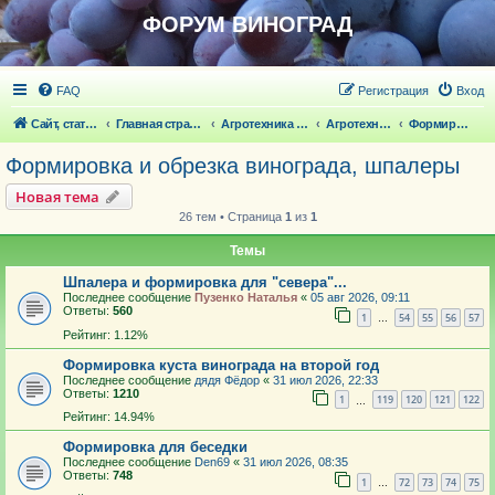
ФОРУМ ВИНОГРАД
FAQ
Регистрация
Вход
Сайт, статьи
Главная страница
Агротехника выращивания винограда
Агротехника выращивания винограда
Формировка и обрезка винограда, шпалеры
Формировка и обрезка винограда, шпалеры
Новая тема
26 тем • Страница
1
из
1
Темы
Шпалера и формировка для "севера"...
Последнее сообщение
Пузенко Наталья
«
05 авг 2026, 09:11
Ответы:
560
1
54
55
56
57
…
Рейтинг: 1.12%
Формировка куста винограда на второй год
Последнее сообщение
дядя Фёдор
«
31 июл 2026, 22:33
Ответы:
1210
1
119
120
121
122
…
Рейтинг: 14.94%
Формировка для беседки
Последнее сообщение
Den69
«
31 июл 2026, 08:35
Ответы:
748
1
72
73
74
75
…