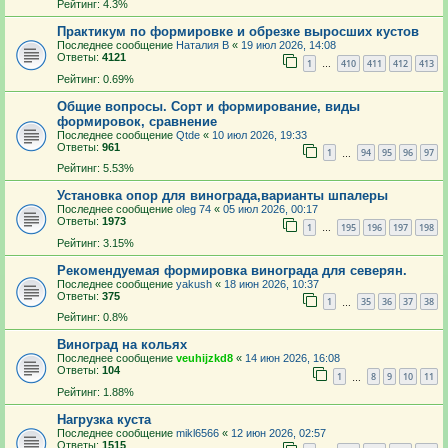
Рейтинг: 4.3%
Практикум по формировке и обрезке выросших кустов
Последнее сообщение
Наталия В
«
19 июл 2026, 14:08
Ответы:
4121
1
410
411
412
413
…
Рейтинг: 0.69%
Общие вопросы. Сорт и формирование, виды
формировок, сравнение
Последнее сообщение
Qtde
«
10 июл 2026, 19:33
Ответы:
961
1
94
95
96
97
…
Рейтинг: 5.53%
Установка опор для винограда,варианты шпалеры
Последнее сообщение
oleg 74
«
05 июл 2026, 00:17
Ответы:
1973
1
195
196
197
198
…
Рейтинг: 3.15%
Рекомендуемая формировка винограда для северян.
Последнее сообщение
yakush
«
18 июн 2026, 10:37
Ответы:
375
1
35
36
37
38
…
Рейтинг: 0.8%
Виноград на кольях
Последнее сообщение
veuhijzkd8
«
14 июн 2026, 16:08
Ответы:
104
1
8
9
10
11
…
Рейтинг: 1.88%
Нагрузка куста
Последнее сообщение
mikl6566
«
12 июн 2026, 02:57
Ответы:
1515