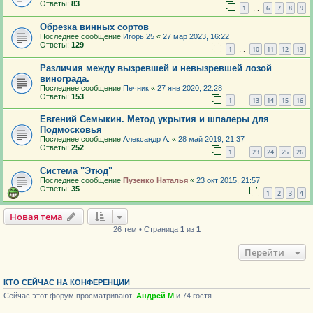
Ответы:
83
1
6
7
8
9
…
Обрезка винных сортов
Последнее сообщение
Игорь 25
«
27 мар 2023, 16:22
Ответы:
129
1
10
11
12
13
…
Различия между вызревшей и невызревшей лозой
винограда.
Последнее сообщение
Печник
«
27 янв 2020, 22:28
Ответы:
153
1
13
14
15
16
…
Евгений Семыкин. Метод укрытия и шпалеры для
Подмосковья
Последнее сообщение
Александр А.
«
28 май 2019, 21:37
Ответы:
252
1
23
24
25
26
…
Система "Этюд"
Последнее сообщение
Пузенко Наталья
«
23 окт 2015, 21:57
Ответы:
35
1
2
3
4
Новая тема
26 тем • Страница
1
из
1
Перейти
КТО СЕЙЧАС НА КОНФЕРЕНЦИИ
Сейчас этот форум просматривают:
Андрей М
и 74 гостя