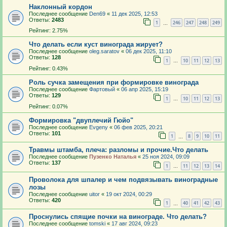
Наклонный кордон
Последнее сообщение
Den69
«
11 дек 2025, 12:53
Ответы:
2483
1
246
247
248
249
…
Рейтинг: 2.75%
Что делать если куст винограда жирует?
Последнее сообщение
oleg.saratov
«
06 дек 2025, 11:10
Ответы:
128
1
10
11
12
13
…
Рейтинг: 0.43%
Роль сучка замещения при формировке винограда
Последнее сообщение
Фартовый
«
06 апр 2025, 15:19
Ответы:
129
1
10
11
12
13
…
Рейтинг: 0.07%
Формировка "двуплечий Гюйо"
Последнее сообщение
Evgeny
«
06 фев 2025, 20:21
Ответы:
101
1
8
9
10
11
…
Травмы штамба, плеча: разломы и прочие.Что делать
Последнее сообщение
Пузенко Наталья
«
25 ноя 2024, 09:09
Ответы:
137
1
11
12
13
14
…
Проволока для шпалер и чем подвязывать виноградные
лозы
Последнее сообщение
uitor
«
19 окт 2024, 00:29
Ответы:
420
1
40
41
42
43
…
Проснулись спящие почки на винограде. Что делать?
Последнее сообщение
tomski
«
17 авг 2024, 09:23