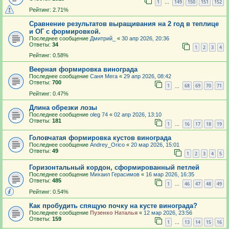
1
149
150
151
152
…
Рейтинг: 2.71%
Сравнение результатов выращивания на 2 год в теплице
и ОГ с формировкой.
Последнее сообщение
Дмитрий_
«
30 апр 2026, 20:36
Ответы:
34
1
2
3
4
Рейтинг: 0.58%
Веерная формировка винограда
Последнее сообщение
Саня Мега
«
29 апр 2026, 08:42
Ответы:
700
1
68
69
70
71
…
Рейтинг: 0.47%
Длина обрезки лозы
Последнее сообщение
oleg 74
«
02 апр 2026, 13:10
Ответы:
181
1
16
17
18
19
…
Головчатая формировка кустов винограда
Последнее сообщение
Andrey_Orico
«
20 мар 2026, 15:01
Ответы:
49
1
2
3
4
5
Горизонтальный кордон, сформированный петлей
Последнее сообщение
Михаил Герасимов
«
16 мар 2026, 16:35
Ответы:
485
1
46
47
48
49
…
Рейтинг: 0.54%
Как пробудить спящую почку на кусте винограда?
Последнее сообщение
Пузенко Наталья
«
12 мар 2026, 23:56
Ответы:
159
1
13
14
15
16
…