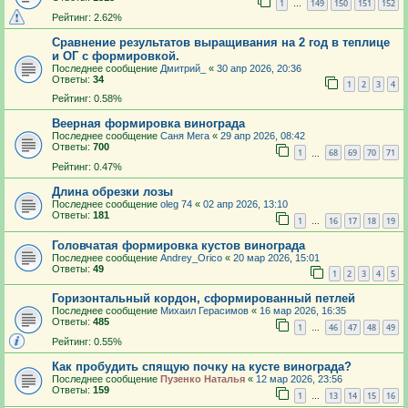
1
149
150
151
152
…
Рейтинг: 2.62%
Сравнение результатов выращивания на 2 год в теплице
и ОГ с формировкой.
Последнее сообщение
Дмитрий_
«
30 апр 2026, 20:36
Ответы:
34
1
2
3
4
Рейтинг: 0.58%
Веерная формировка винограда
Последнее сообщение
Саня Мега
«
29 апр 2026, 08:42
Ответы:
700
1
68
69
70
71
…
Рейтинг: 0.47%
Длина обрезки лозы
Последнее сообщение
oleg 74
«
02 апр 2026, 13:10
Ответы:
181
1
16
17
18
19
…
Головчатая формировка кустов винограда
Последнее сообщение
Andrey_Orico
«
20 мар 2026, 15:01
Ответы:
49
1
2
3
4
5
Горизонтальный кордон, сформированный петлей
Последнее сообщение
Михаил Герасимов
«
16 мар 2026, 16:35
Ответы:
485
1
46
47
48
49
…
Рейтинг: 0.55%
Как пробудить спящую почку на кусте винограда?
Последнее сообщение
Пузенко Наталья
«
12 мар 2026, 23:56
Ответы:
159
1
13
14
15
16
…