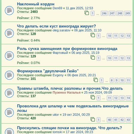
Наклонный кордон
Последнее сообщение
Den69
«
11 дек 2025, 12:53
Ответы:
2483
1
246
247
248
249
…
Рейтинг: 2.77%
Что делать если куст винограда жирует?
Последнее сообщение
oleg.saratov
«
06 дек 2025, 11:10
Ответы:
128
1
10
11
12
13
…
Рейтинг: 0.44%
Роль сучка замещения при формировке винограда
Последнее сообщение
Фартовый
«
06 апр 2025, 15:19
Ответы:
129
1
10
11
12
13
…
Рейтинг: 0.07%
Формировка "двуплечий Гюйо"
Последнее сообщение
Evgeny
«
06 фев 2025, 20:21
Ответы:
101
1
8
9
10
11
…
Травмы штамба, плеча: разломы и прочие.Что делать
Последнее сообщение
Пузенко Наталья
«
25 ноя 2024, 09:09
Ответы:
137
1
11
12
13
14
…
Проволока для шпалер и чем подвязывать виноградные
лозы
Последнее сообщение
uitor
«
19 окт 2024, 00:29
Ответы:
420
1
40
41
42
43
…
Проснулись спящие почки на винограде. Что делать?
Последнее сообщение
tomski
«
17 авг 2024, 09:23