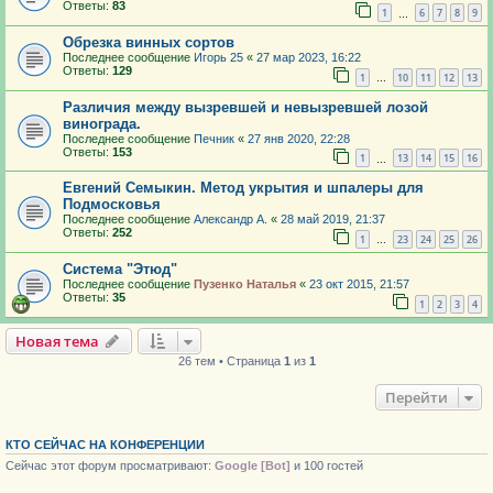
Ответы:
83
1
6
7
8
9
…
Обрезка винных сортов
Последнее сообщение
Игорь 25
«
27 мар 2023, 16:22
Ответы:
129
1
10
11
12
13
…
Различия между вызревшей и невызревшей лозой
винограда.
Последнее сообщение
Печник
«
27 янв 2020, 22:28
Ответы:
153
1
13
14
15
16
…
Евгений Семыкин. Метод укрытия и шпалеры для
Подмосковья
Последнее сообщение
Александр А.
«
28 май 2019, 21:37
Ответы:
252
1
23
24
25
26
…
Система "Этюд"
Последнее сообщение
Пузенко Наталья
«
23 окт 2015, 21:57
Ответы:
35
1
2
3
4
Новая тема
26 тем • Страница
1
из
1
Перейти
КТО СЕЙЧАС НА КОНФЕРЕНЦИИ
Сейчас этот форум просматривают:
Google [Bot]
и 100 гостей