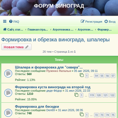
ФОРУМ ВИНОГРАД
FAQ
Регистрация
Вход
Сайт, статьи
Главная страница
Агротехника выращивания винограда
Агротехника выращивания винограда
Формировка и обрезка винограда, шпалеры
Формировка и обрезка винограда, шпалеры
Новая тема
26 тем • Страница
1
из
1
Темы
Шпалера и формировка для "севера"...
Последнее сообщение
Пузенко Наталья
«
05 авг 2026, 09:11
Ответы:
560
1
54
55
56
57
…
Рейтинг: 1.13%
Формировка куста винограда на второй год
Последнее сообщение
дядя Фёдор
«
31 июл 2026, 22:33
Ответы:
1210
1
119
120
121
122
…
Рейтинг: 15.05%
Формировка для беседки
Последнее сообщение
Den69
«
31 июл 2026, 08:35
Ответы:
748
1
72
73
74
75
…