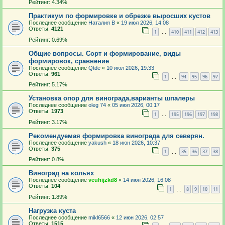
Рейтинг: 4.34%
Практикум по формировке и обрезке выросших кустов
Последнее сообщение
Наталия В
«
19 июл 2026, 14:08
Ответы:
4121
1
410
411
412
413
…
Рейтинг: 0.69%
Общие вопросы. Сорт и формирование, виды
формировок, сравнение
Последнее сообщение
Qtde
«
10 июл 2026, 19:33
Ответы:
961
1
94
95
96
97
…
Рейтинг: 5.17%
Установка опор для винограда,варианты шпалеры
Последнее сообщение
oleg 74
«
05 июл 2026, 00:17
Ответы:
1973
1
195
196
197
198
…
Рейтинг: 3.17%
Рекомендуемая формировка винограда для северян.
Последнее сообщение
yakush
«
18 июн 2026, 10:37
Ответы:
375
1
35
36
37
38
…
Рейтинг: 0.8%
Виноград на кольях
Последнее сообщение
veuhijzkd8
«
14 июн 2026, 16:08
Ответы:
104
1
8
9
10
11
…
Рейтинг: 1.89%
Нагрузка куста
Последнее сообщение
mikl6566
«
12 июн 2026, 02:57
Ответы:
1515