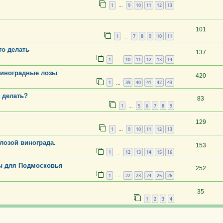
1
9
10
11
12
13
…
101
1
7
8
9
10
11
…
то делать
137
1
10
11
12
13
14
…
виноградные лозы
420
1
39
40
41
42
43
…
 делать?
83
1
5
6
7
8
9
…
129
1
9
10
11
12
13
…
лозой винограда.
153
1
12
13
14
15
16
…
ы для Подмосковья
252
1
22
23
24
25
26
…
35
1
2
3
4