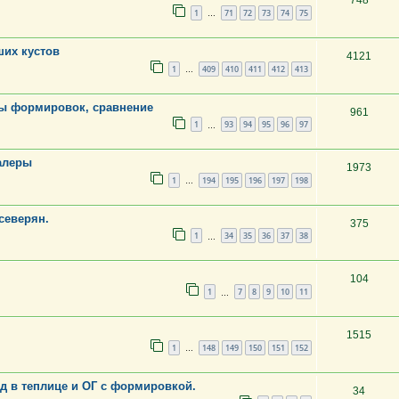
748
1
71
72
73
74
75
…
ших кустов
4121
1
409
410
411
412
413
…
ы формировок, сравнение
961
1
93
94
95
96
97
…
алеры
1973
1
194
195
196
197
198
…
северян.
375
1
34
35
36
37
38
…
104
1
7
8
9
10
11
…
1515
1
148
149
150
151
152
…
д в теплице и ОГ с формировкой.
34