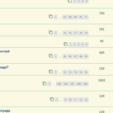
1
2
3
4
700
1
67
68
69
70
71
…
181
1
15
16
17
18
19
…
49
1
2
3
4
5
петлей
485
1
45
46
47
48
49
…
рада?
159
1
12
13
14
15
16
…
2483
1
245
246
247
248
249
…
128
1
9
10
11
12
13
…
ограда
129