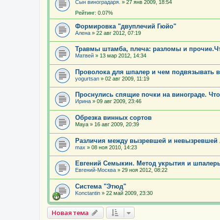
Сын виноградаря.
»
27 янв 2009, 18:54
Рейтинг: 0.07%
Формировка "двуплечий Гюйо"
Алена
»
22 авг 2012, 07:19
Травмы штамба, плеча: разломы и прочие.Ч
Матвей
»
13 мар 2012, 14:34
Проволока для шпалер и чем подвязывать 
yogurtsan
»
02 авг 2009, 11:19
Проснулись спящие почки на винограде. Что
Ирина
»
09 авг 2009, 23:46
Обрезка винных сортов
Maya
»
16 авг 2009, 20:39
Различия между вызревшей и невызревшей 
max
»
08 ноя 2010, 14:23
Евгений Семыкин. Метод укрытия и шпалер
Евгений-Москва
»
29 ноя 2012, 08:22
Система "Этюд"
Konctantin
»
22 май 2009, 23:30
Новая тема