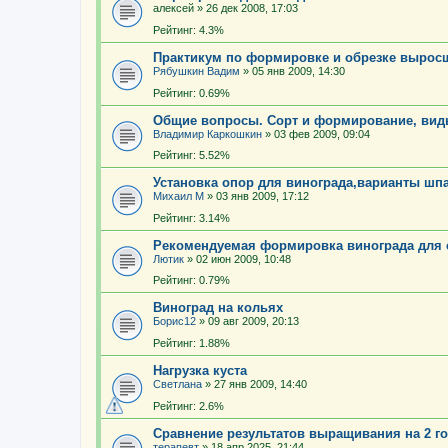
алексей
»
26 дек 2008, 17:03
Рейтинг: 4.3%
Практикум по формировке и обрезке вырос
Рябушкин Вадим
»
05 янв 2009, 14:30
Рейтинг: 0.69%
Общие вопросы. Сорт и формирование, вид
Владимир Каркошкин
»
03 фев 2009, 09:04
Рейтинг: 5.52%
Установка опор для винограда,варианты шп
Михаил М
»
03 янв 2009, 17:12
Рейтинг: 3.14%
Рекомендуемая формировка винограда для 
Лютик
»
02 июн 2009, 10:48
Рейтинг: 0.79%
Виноград на кольях
Борис12
»
09 авг 2009, 20:13
Рейтинг: 1.88%
Нагрузка куста
Светлана
»
27 янв 2009, 14:40
Рейтинг: 2.6%
Сравнение результатов выращивания на 2 го
терапевт
»
18 апр 2025, 21:44