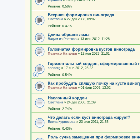
Рейтинг: 0.58%
Веерная формировка винограда
Светлана
»
27 дек 2008, 09:07
Рейтинг: 0.47%
Длина обрезки лозы
Вадим из Ростова
»
13 июн 2012, 11:28
Головчатая формировка кустов винограда
Пузенко Наталья
»
12 ноя 2023, 21:01
Горизонтальный кордон, сформированный 
sanserg
»
17 янв 2012, 23:22
Рейтинг: 0.54%
Как пробудить спящую почку на кусте виног
Пузенко Наталья
»
01 фев 2009, 13:02
Наклонный кордон
Светлана
»
24 дек 2008, 21:39
Рейтинг: 2.74%
Что делать если куст винограда жирует?
Елена Курносова
»
23 июн 2011, 21:53
Рейтинг: 0.43%
Роль сучка замещения при формировке вин