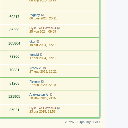
06 апр 2025, 15:19
Evgeny
69817
06 фев 2025, 20:21
Пузенко Наталья
86290
25 ноя 2024, 09:09
uitor
165864
19 окт 2024, 00:29
tomski
73360
17 авг 2024, 09:23
Игорь 25
70881
27 мар 2023, 16:22
Печник
81208
27 янв 2020, 22:28
Александр А.
121905
28 май 2019, 21:37
Пузенко Наталья
35021
23 окт 2015, 21:57
26 тем • Страница
1
из
1