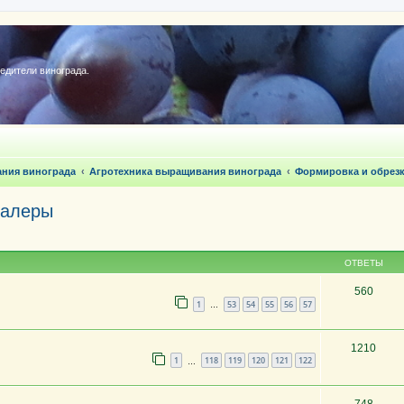
редители винограда.
ания винограда
Агротехника выращивания винограда
Формировка и обрезк
палеры
ОТВЕТЫ
560
1
53
54
55
56
57
…
1210
1
118
119
120
121
122
…