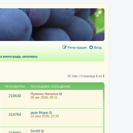
Регистрация
Вход
а винограда, шпалеры
26 тем • Страница
1
из
1
ПРОСМОТРЫ
ПОСЛЕДНЕЕ СООБЩЕНИЕ
Пузенко Наталья
210630
05 авг 2026, 09:11
дядя Фёдор
314764
31 июл 2026, 22:33
Den69