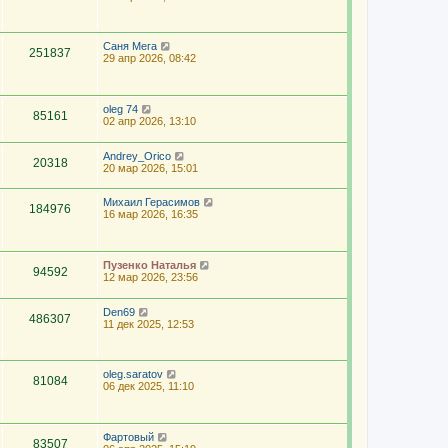
Саня Мега
251837
29 апр 2026, 08:42
oleg 74
85161
02 апр 2026, 13:10
Andrey_Orico
20318
20 мар 2026, 15:01
Михаил Герасимов
184976
16 мар 2026, 16:35
Пузенко Наталья
94592
12 мар 2026, 23:56
Den69
486307
11 дек 2025, 12:53
oleg.saratov
81084
06 дек 2025, 11:10
Фартовый
83507