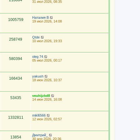
218084
31 июл 2026, 08:35
Наталия В
1005759
19 июл 2026, 14:08
Qtde
258749
10 июл 2026, 19:33
oleg 74
580394
05 июл 2026, 00:17
yakush
166434
18 июн 2026, 10:37
veuhijzkd8
53435
14 июн 2026, 16:08
mikl6566
1332811
12 июн 2026, 02:57
Дмитрий_
13854
30 апр 2026, 20:36