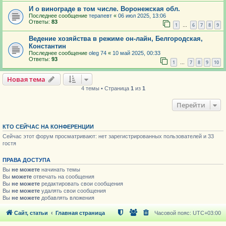
И о винограде в том числе. Воронежская обл.
Последнее сообщение
терапевт
«
06 июл 2025, 13:06
Ответы:
83
1
6
7
8
9
…
Ведение хозяйства в режиме он-лайн, Белгородская,
Константин
Последнее сообщение
oleg 74
«
10 май 2025, 00:33
Ответы:
93
1
7
8
9
10
…
Новая тема
4 темы • Страница
1
из
1
Перейти
КТО СЕЙЧАС НА КОНФЕРЕНЦИИ
Сейчас этот форум просматривают: нет зарегистрированных пользователей и 33
гостя
ПРАВА ДОСТУПА
Вы
не можете
начинать темы
Вы
можете
отвечать на сообщения
Вы
не можете
редактировать свои сообщения
Вы
не можете
удалять свои сообщения
Вы
не можете
добавлять вложения
Сайт, статьи
Главная страница
Часовой пояс:
UTC+03:00