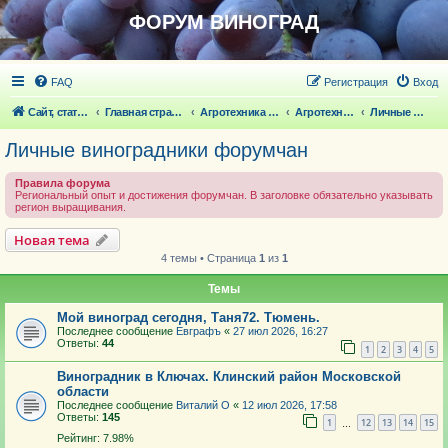
ФОРУМ ВИНОГРАД
FAQ
Регистрация
Вход
Сайт, статьи
Главная страница
Агротехника выращивания винограда
Агротехника выращивания винограда
Личные виноградники форумчан
Личные виноградники форумчан
Правила форума
Региональный опыт и достижения форумчан. В заголовке обязательно указывать
регион выращивания.
Новая тема
4 темы • Страница
1
из
1
Темы
Мой виноград сегодня, Таня72. Тюмень.
Последнее сообщение
Евграфъ
«
27 июл 2026, 16:27
Ответы:
44
1
2
3
4
5
Виноградник в Ключах. Клинский район Московской
области
Последнее сообщение
Виталий О
«
12 июл 2026, 17:58
Ответы:
145
1
12
13
14
15
…
Рейтинг: 7.98%