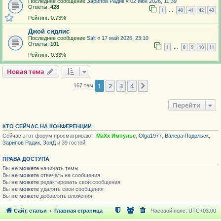
Последнее сообщение
Зарипов Радик
«
02 июн 2026, 11:39
Ответы:
428
1
40
41
42
43
…
Рейтинг: 0.73%
Джой сидлис
Последнее сообщение
Salt
«
17 май 2026, 23:10
Ответы:
101
1
8
9
10
11
…
Рейтинг: 0.33%
Новая тема
1
2
3
4
След.
167 тем
Перейти
КТО СЕЙЧАС НА КОНФЕРЕНЦИИ
Сейчас этот форум просматривают:
MaXx Импульс
,
Olga1977
,
Валера Подольск
,
Зарипов Радик
,
ЗояД
и 39 гостей
ПРАВА ДОСТУПА
Вы
не можете
начинать темы
Вы
не можете
отвечать на сообщения
Вы
не можете
редактировать свои сообщения
Вы
не можете
удалять свои сообщения
Вы
не можете
добавлять вложения
Сайт, статьи
Главная страница
Часовой пояс:
UTC+03:00