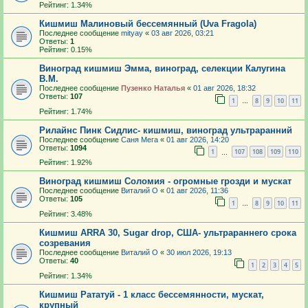
Рейтинг: 1.34%
Кишмиш Малиновый бессемянный (Uva Fragola)
Последнее сообщение
mityay
«
03 авг 2026, 03:21
Ответы:
1
Рейтинг: 0.15%
Виноград кишмиш Эмма, виноград, селекции Калугина
В.М.
Последнее сообщение
Пузенко Наталья
«
01 авг 2026, 18:32
Ответы:
107
1
8
9
10
11
…
Рейтинг: 1.74%
Рилайнс Пинк Сидлис- кишмиш, виноград ультраранний
Последнее сообщение
Саня Мега
«
01 авг 2026, 14:20
Ответы:
1094
1
107
108
109
110
…
Рейтинг: 1.92%
Виноград кишмиш Соломия - огромные грозди и мускат
Последнее сообщение
Виталий О
«
01 авг 2026, 11:36
Ответы:
105
1
8
9
10
11
…
Рейтинг: 3.48%
Кишмиш ARRA 30, Sugar drop, США- ультрараннего срока
созревания
Последнее сообщение
Виталий О
«
30 июл 2026, 19:13
Ответы:
40
1
2
3
4
5
Рейтинг: 1.34%
Кишмиш Рататуй - 1 класс бессемянности, мускат,
крупный