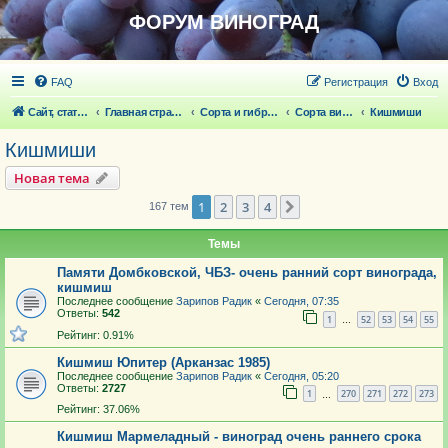
ФОРУМ ВИНОГРАД
FAQ
Регистрация
Вход
Сайт, статьи
Главная страница
Сорта и гибридные формы винограда
Сорта винограда
Кишмиши
Кишмиши
Новая тема
1
2
3
4
След.
167 тем
Темы
Памяти Домбковской, ЧБЗ- очень ранний сорт винограда,
кишмиш
Последнее сообщение
Зарипов Радик
«
Сегодня, 07:35
Ответы:
542
1
52
53
54
55
…
Рейтинг: 0.91%
Кишмиш Юпитер (Арканзас 1985)
Последнее сообщение
Зарипов Радик
«
Сегодня, 05:20
Ответы:
2727
1
270
271
272
273
…
Рейтинг: 37.06%
Кишмиш Мармеладный - виноград очень раннего срока