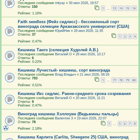
Последнее сообщение
mityay
«
30 июл 2026, 18:57
Ответы:
150
1
13
14
15
16
…
Рейтинг: 1.16%
Faith seedless (Фейз сидлисс) - бессемянный сорт
винограда селекции Арканзасского университет (США)
Последнее сообщение
ЮрийНик
«
28 июл 2026, 11:35
Ответы:
37
1
2
3
4
Рейтинг: 0.47%
Кишмиш Танго (селекция Худолей А.В.)
Последнее сообщение
Виталий О
«
28 июл 2026, 10:17
Ответы:
6
Рейтинг: 0.22%
Кишмиш Лучистый- кишмиш, сорт винограда
Последнее сообщение
Влад Владыч
«
21 июл 2026, 08:26
Ответы:
793
1
77
78
79
80
…
Рейтинг: 0.51%
Кишмиш Икс сидлис. Ранне-среднего срока созревания
Последнее сообщение
Виталий О
«
20 июл 2026, 11:21
Ответы:
9
Рейтинг: 0.47%
Виноград кишмиш Хэллоуин (Ведьмины пальцы)
Последнее сообщение
Валентин З
«
19 июл 2026, 22:07
Ответы:
78
1
5
6
7
8
…
Рейтинг: 2.18%
Кишмиш Карлита (Carlita, Sheegene 25) США, виноград