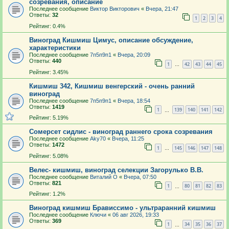
созревания, описание
Последнее сообщение
Виктор Викторович
«
Вчера, 21:47
Ответы:
32
1
2
3
4
Рейтинг: 0.4%
Виноград Кишмиш Цимус, описание обсуждение,
характеристики
Последнее сообщение
7п5п9п1
«
Вчера, 20:09
Ответы:
440
1
42
43
44
45
…
Рейтинг: 3.45%
Кишмиш 342, Кишмиш венгерский - очень ранний
виноград
Последнее сообщение
7п5п9п1
«
Вчера, 18:54
Ответы:
1419
1
139
140
141
142
…
Рейтинг: 5.19%
Сомерсет сидлис - виноград раннего срока созревания
Последнее сообщение
Aky70
«
Вчера, 11:25
Ответы:
1472
1
145
146
147
148
…
Рейтинг: 5.08%
Велес- кишмиш, виноград селекции Загорулько В.В.
Последнее сообщение
Виталий О
«
Вчера, 07:50
Ответы:
821
1
80
81
82
83
…
Рейтинг: 1.2%
Виноград кишмиш Брависсимо - ультраранний кишмиш
Последнее сообщение
Ключи
«
06 авг 2026, 19:33
Ответы:
369
1
34
35
36
37
…