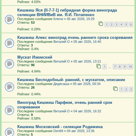
Рейтинг: 4.03%
Кишмиш Яся (II-7-7-1) гибридная форма винограда
селекции ВНИИВиВ им. Я.И. Потапенко
Последнее сообщение
Ключи
«
06 авг 2026, 19:29
Ответы:
53
1
2
3
4
5
6
Рейтинг: 0.29%
Кишмиш Алекс виноград очень раннего срока созревания
Последнее сообщение
Виталий О
«
05 авг 2026, 16:40
Ответы:
3
Рейтинг: 0.4%
Мускат Изюмский
Последнее сообщение
Виталий О
«
05 авг 2026, 13:21
Ответы:
96
1
7
8
9
10
…
Рейтинг: 4.94%
Кишмиш Бесподобный- ранний, с мускатом, описание
Последнее сообщение
Дядясаша
«
05 авг 2026, 09:34
Ответы:
26
1
2
3
Рейтинг: 0.44%
Виноград Кишмиш Парфюм, очень ранний срок
созревания
Последнее сообщение
Виталий О
«
04 авг 2026, 16:32
Ответы:
9
Рейтинг: 0.58%
Кишмиш Московский - селекции Родимина
Последнее сообщение
Den69
«
04 авг 2026, 13:36
Ответы:
5