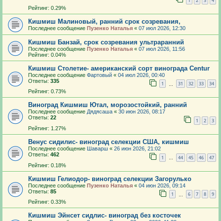
1
2
3
4
Рейтинг: 0.29%
Кишмиш Малиновый, ранний срок созревания,
Последнее сообщение
Пузенко Наталья
«
07 июл 2026, 12:30
Кишмиш Банзай, срок созревания ультраранний
Последнее сообщение
Пузенко Наталья
«
07 июл 2026, 11:56
Рейтинг: 0.04%
Кишмиш Столетие- американский сорт винограда Centur
Последнее сообщение
Фартовый
«
04 июл 2026, 00:40
Ответы:
335
1
31
32
33
34
…
Рейтинг: 0.73%
Виноград Кишмиш Ютал, морозостойкий, ранний
Последнее сообщение
Дядясаша
«
30 июн 2026, 08:17
Ответы:
22
1
2
3
Рейтинг: 1.27%
Венус сидилис- виноград селекции США, кишмиш
Последнее сообщение
Шаварш
«
26 июн 2026, 21:02
Ответы:
462
1
44
45
46
47
…
Рейтинг: 0.18%
Кишмиш Гелиодор- виноград селекции Загорулько
Последнее сообщение
Пузенко Наталья
«
04 июн 2026, 09:14
Ответы:
85
1
6
7
8
9
…
Рейтинг: 0.33%
Кишмиш Эйнсет сидлис- виноград без косточек