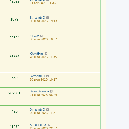
42629
01 авг 2026, 11:36
Виталий О
1973
30 июл 2026, 19:13
mityay
55354
30 июл 2026, 18:57
ЮрийНик
23227
28 июл 2026, 11:35
Виталий О
569
28 июл 2026, 10:17
Влад Владыч
262361
21 июл 2026, 08:26
Виталий О
425
20 июл 2026, 11:21
Валентин З
41676
19 июл 2026, 22:07