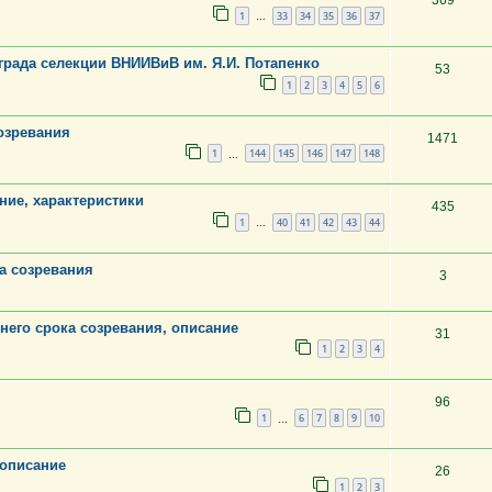
369
1
33
34
35
36
37
…
ограда селекции ВНИИВиВ им. Я.И. Потапенко
53
1
2
3
4
5
6
созревания
1471
1
144
145
146
147
148
…
ие, характеристики
435
1
40
41
42
43
44
…
а созревания
3
его срока созревания, описание
31
1
2
3
4
96
1
6
7
8
9
10
…
 описание
26
1
2
3