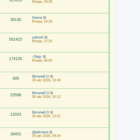
125013
Вчера, 19:33
Ключи
38130
Вчера, 19:29
yakush
501423
Вчера, 17:25
-Oleg-
174135
Вчера, 00:00
Виталий О
405
05 авг 2026, 16:40
Виталий О
23599
05 авг 2026, 15:12
Виталий О
12023
05 авг 2026, 13:21
Дядясаша
26452
05 авг 2026, 09:34