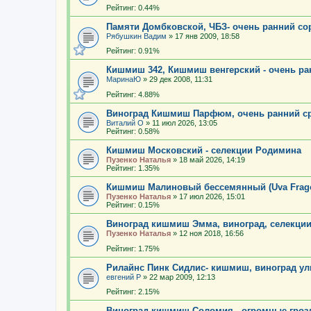
Рейтинг: 0.44%
Памяти Домбковской, ЧБЗ- очень ранний со
Рябушкин Вадим
»
17 янв 2009, 18:58
Рейтинг: 0.91%
Кишмиш 342, Кишмиш венгерский - очень ра
МаринаЮ
»
29 дек 2008, 11:31
Рейтинг: 4.88%
Виноград Кишмиш Парфюм, очень ранний ср
Виталий О
»
11 июл 2026, 13:05
Рейтинг: 0.58%
Кишмиш Московский - селекции Родимина
Пузенко Наталья
»
18 май 2026, 14:19
Рейтинг: 1.35%
Кишмиш Малиновый бессемянный (Uva Frago
Пузенко Наталья
»
17 июл 2026, 15:01
Рейтинг: 0.15%
Виноград кишмиш Эмма, виноград, селекции
Пузенко Наталья
»
12 ноя 2018, 16:56
Рейтинг: 1.75%
Рилайнс Пинк Сидлис- кишмиш, виноград ул
евгений Р
»
22 мар 2009, 12:13
Рейтинг: 2.15%
Виноград кишмиш Соломия - огромные грозд