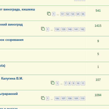
рт винограда, кишмиш
541
1
51
52
53
54
55
…
нний виноград
1415
1
138
139
140
141
142
…
ок созревания
9
5
la)
1
 Калугина В.М.
107
1
7
8
9
10
11
…
ьтраранний
1094
1
106
107
108
109
110
…
и и мускат