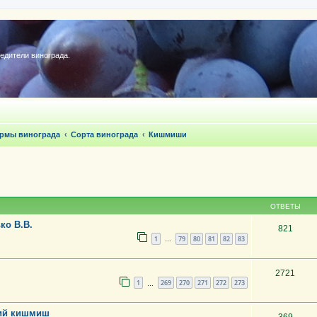
редители винограда.
ормы винограда
Сорта винограда
Кишмиши
ОТВЕТЫ
ко В.В.
821
1
79
80
81
82
83
…
2721
1
269
270
271
272
273
…
ний кишмиш