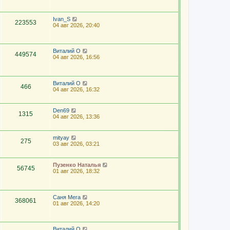
Ivan_S
223553
04 авг 2026, 20:40
Виталий О
449574
04 авг 2026, 16:56
Виталий О
466
04 авг 2026, 16:32
Den69
1315
04 авг 2026, 13:36
mityay
275
03 авг 2026, 03:21
Пузенко Наталья
56745
01 авг 2026, 18:32
Саня Мега
368061
01 авг 2026, 14:20
Виталий О