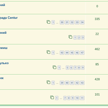
ний
0
рада Centur
335
1
30
31
32
33
34
…
нний
22
1
2
3
ишмиш
462
1
43
44
45
46
47
…
улько
85
1
5
6
7
8
9
…
чек
428
1
39
40
41
42
43
…
101
1
7
8
9
10
11
…