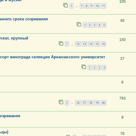
105
1
7
8
9
10
11
…
ннего срока созревания
40
1
2
3
4
5
ускат, крупный
150
1
12
13
14
15
16
…
й сорт винограда селекции Арканзасского университет
37
1
2
3
4
6
793
1
76
77
78
79
80
…
созревания
9
ьцы)
78