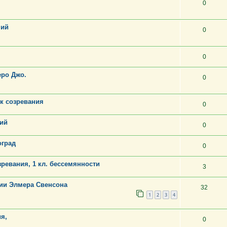
0
ний
0
0
еро Джо.
0
к созревания
0
ий
0
оград
0
ревания, 1 кл. бессемянности
3
ции Элмера Свенсона
32
1
2
3
4
я,
0