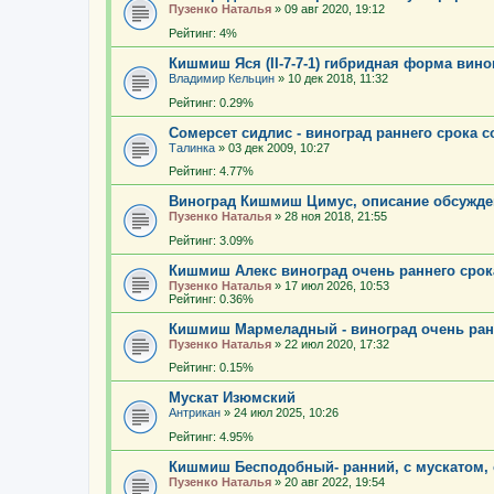
Пузенко Наталья
»
09 авг 2020, 19:12
Рейтинг: 4%
Кишмиш Яся (II-7-7-1) гибридная форма вин
Владимир Кельцин
»
10 дек 2018, 11:32
Рейтинг: 0.29%
Сомерсет сидлис - виноград раннего срока 
Талинка
»
03 дек 2009, 10:27
Рейтинг: 4.77%
Виноград Кишмиш Цимус, описание обсужден
Пузенко Наталья
»
28 ноя 2018, 21:55
Рейтинг: 3.09%
Кишмиш Алекс виноград очень раннего срок
Пузенко Наталья
»
17 июл 2026, 10:53
Рейтинг: 0.36%
Кишмиш Мармеладный - виноград очень ранн
Пузенко Наталья
»
22 июл 2020, 17:32
Рейтинг: 0.15%
Мускат Изюмский
Антрикан
»
24 июл 2025, 10:26
Рейтинг: 4.95%
Кишмиш Бесподобный- ранний, с мускатом,
Пузенко Наталья
»
20 авг 2022, 19:54