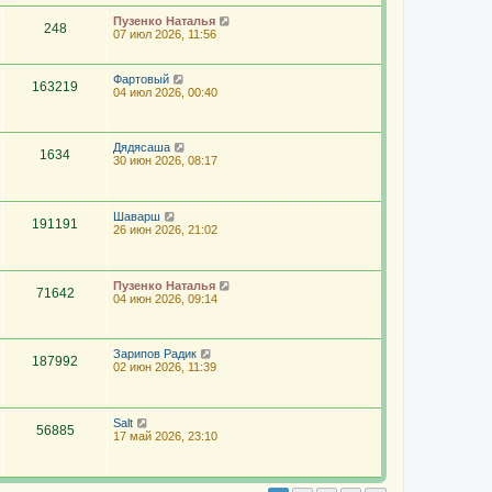
Пузенко Наталья
248
07 июл 2026, 11:56
Фартовый
163219
04 июл 2026, 00:40
Дядясаша
1634
30 июн 2026, 08:17
Шаварш
191191
26 июн 2026, 21:02
Пузенко Наталья
71642
04 июн 2026, 09:14
Зарипов Радик
187992
02 июн 2026, 11:39
Salt
56885
17 май 2026, 23:10