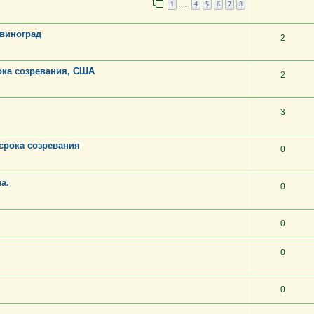
1
4
5
6
7
8
…
 виноград
2
ока созревания, США
2
3
срока созревания
0
а.
0
0
0
0