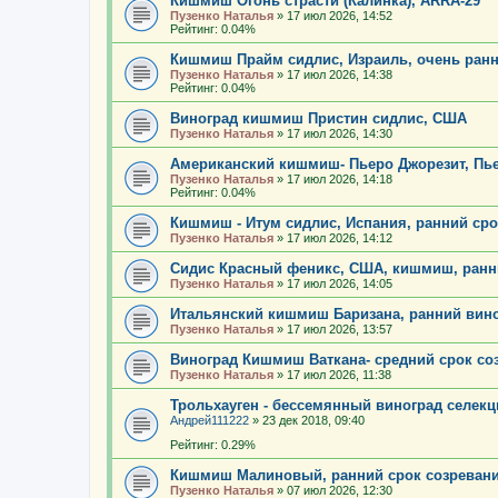
Кишмиш Огонь страсти (Калинка), ARRA-29
Пузенко Наталья
»
17 июл 2026, 14:52
Рейтинг: 0.04%
Кишмиш Прайм сидлис, Израиль, очень ран
Пузенко Наталья
»
17 июл 2026, 14:38
Рейтинг: 0.04%
Виноград кишмиш Пристин сидлис, США
Пузенко Наталья
»
17 июл 2026, 14:30
Американский кишмиш- Пьеро Джорезит, Пь
Пузенко Наталья
»
17 июл 2026, 14:18
Рейтинг: 0.04%
Кишмиш - Итум сидлис, Испания, ранний сро
Пузенко Наталья
»
17 июл 2026, 14:12
Сидис Красный феникс, США, кишмиш, ранн
Пузенко Наталья
»
17 июл 2026, 14:05
Итальянский кишмиш Баризана, ранний вин
Пузенко Наталья
»
17 июл 2026, 13:57
Виноград Кишмиш Ваткана- средний срок соз
Пузенко Наталья
»
17 июл 2026, 11:38
Трольхауген - бессемянный виноград селек
Андрей111222
»
23 дек 2018, 09:40
Рейтинг: 0.29%
Кишмиш Малиновый, ранний срок созревани
Пузенко Наталья
»
07 июл 2026, 12:30