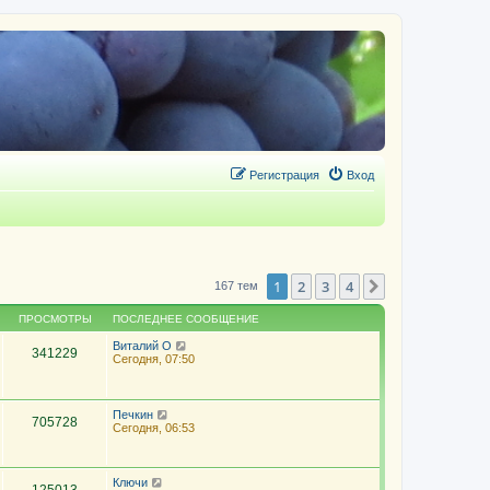
Регистрация
Вход
1
2
3
4
След.
167 тем
ПРОСМОТРЫ
ПОСЛЕДНЕЕ СООБЩЕНИЕ
Виталий О
341229
Сегодня, 07:50
Печкин
705728
Сегодня, 06:53
Ключи