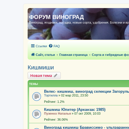
ФОРУМ ВИНОГРАД
Виноград, ягодники, посадка, новые сорта, удобрения. Болезни и в
Ссылки
FAQ
Сайт, статьи
Главная страница
Сорта и гибридные ф
Кишмиши
Новая тема
ТЕМЫ
Велес- кишмиш, виноград селекции Загоруль
Тортилла
»
02 мар 2011, 23:50
Рейтинг: 1.2%
Кишмиш Юпитер (Арканзас 1985)
Пузенко Наталья
»
07 окт 2009, 10:03
Рейтинг: 36.06%
Виноград кишмиш Брависсимо - ультраран