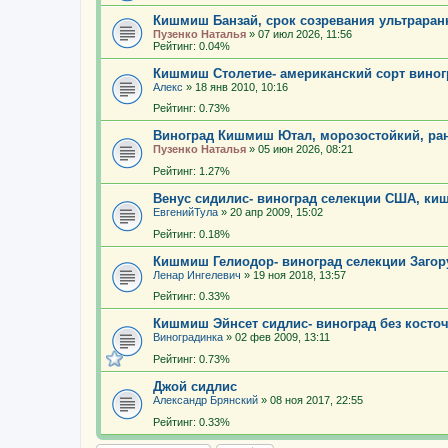
Кишмиш Банзай, срок созревания ультраран
Пузенко Наталья
»
07 июл 2026, 11:56
Рейтинг: 0.04%
Кишмиш Столетие- американский сорт виног
Алекс
»
18 янв 2010, 10:16
Рейтинг: 0.73%
Виноград Кишмиш Ютал, морозостойкий, ра
Пузенко Наталья
»
05 июн 2026, 08:21
Рейтинг: 1.27%
Венус сидилис- виноград селекции США, к
ЕвгенийТула
»
20 апр 2009, 15:02
Рейтинг: 0.18%
Кишмиш Гелиодор- виноград селекции Загор
Ленар Ингелевич
»
19 ноя 2018, 13:57
Рейтинг: 0.33%
Кишмиш Эйнсет сидлис- виноград без косто
Виноградинка
»
02 фев 2009, 13:11
Рейтинг: 0.73%
Джой сидлис
Александр Брянский
»
08 ноя 2017, 22:55
Рейтинг: 0.33%