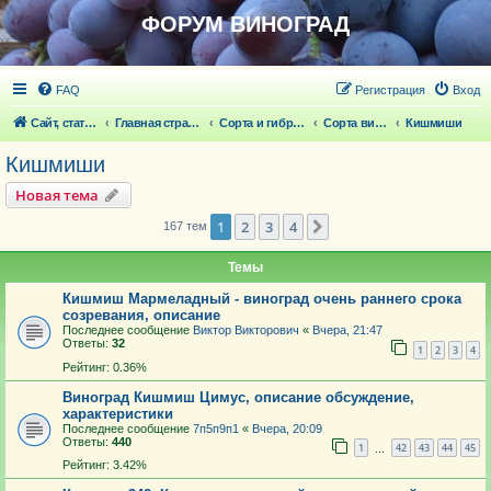
ФОРУМ ВИНОГРАД
FAQ
Регистрация
Вход
Сайт, статьи
Главная страница
Сорта и гибридные формы винограда
Сорта винограда
Кишмиши
Кишмиши
Новая тема
1
2
3
4
След.
167 тем
Темы
Кишмиш Мармеладный - виноград очень раннего срока
созревания, описание
Последнее сообщение
Виктор Викторович
«
Вчера, 21:47
Ответы:
32
1
2
3
4
Рейтинг: 0.36%
Виноград Кишмиш Цимус, описание обсуждение,
характеристики
Последнее сообщение
7п5п9п1
«
Вчера, 20:09
Ответы:
440
1
42
43
44
45
…
Рейтинг: 3.42%