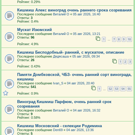
Рейтинг: 0.29%
Кишмиш Алекс виноград очень раннего срока созревания
Последнее сообщение
Виталий О
«
05 авг 2026, 16:40
Ответы:
3
Рейтинг: 0.4%
Мускат Изюмский
Последнее сообщение
Виталий О
«
05 авг 2026, 13:21
Ответы:
96
1
7
8
9
10
…
Рейтинг: 4.9%
Кишмиш Бесподобный- ранний, с мускатом, описание
Последнее сообщение
Дядясаша
«
05 авг 2026, 09:34
Ответы:
26
1
2
3
Рейтинг: 0.43%
Памяти Домбковской, ЧБЗ- очень ранний сорт винограда,
кишмиш
Последнее сообщение
Ivan_S
«
04 авг 2026, 20:40
Ответы:
541
1
52
53
54
55
…
Рейтинг: 0.9%
Виноград Кишмиш Парфюм, очень ранний срок
созревания
Последнее сообщение
Виталий О
«
04 авг 2026, 16:32
Ответы:
9
Рейтинг: 0.58%
Кишмиш Московский - селекции Родимина
Последнее сообщение
Den69
«
04 авг 2026, 13:36
Ответы:
5