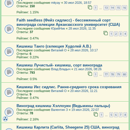
Последнее сообщение
mityay
«
30 июл 2026, 18:57
Ответы:
150
1
13
14
15
16
…
Рейтинг: 1.15%
Faith seedless (Фейз сидлисс) - бессемянный сорт
винограда селекции Арканзасского университет (США)
Последнее сообщение
ЮрийНик
«
28 июл 2026, 11:35
Ответы:
37
1
2
3
4
Рейтинг: 0.47%
Кишмиш Танго (селекция Худолей А.В.)
Последнее сообщение
Виталий О
«
28 июл 2026, 10:17
Ответы:
6
Рейтинг: 0.22%
Кишмиш Лучистый- кишмиш, сорт винограда
Последнее сообщение
Влад Владыч
«
21 июл 2026, 08:26
Ответы:
793
1
77
78
79
80
…
Рейтинг: 0.5%
Кишмиш Икс сидлис. Ранне-среднего срока созревания
Последнее сообщение
Виталий О
«
20 июл 2026, 11:21
Ответы:
9
Рейтинг: 0.47%
Виноград кишмиш Хэллоуин (Ведьмины пальцы)
Последнее сообщение
Валентин З
«
19 июл 2026, 22:07
Ответы:
78
1
5
6
7
8
…
Рейтинг: 2.16%
Кишмиш Карлита (Carlita, Sheegene 25) США, виноград