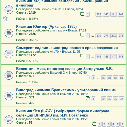
Кишмиш 342, Кишмиш венгерский - очень ранний
виноград
Последнее сообщение
7п5п9п1
«
Вчера, 18:54
Ответы:
1419
1
139
140
141
142
…
Рейтинг: 5.15%
Кишмиш Юпитер (Арканзас 1985)
Последнее сообщение
ф и г а р о
«
Вчера, 17:21
Ответы:
2726
1
270
271
272
273
…
Рейтинг: 36.5%
Сомерсет сидлис - виноград раннего срока созревания
Последнее сообщение
Aky70
«
Вчера, 11:25
Ответы:
1472
1
145
146
147
148
…
Рейтинг: 5.05%
Велес- кишмиш, виноград селекции Загорулько В.В.
Последнее сообщение
Виталий О
«
Вчера, 07:50
Ответы:
821
1
80
81
82
83
…
Рейтинг: 1.19%
Виноград кишмиш Брависсимо - ультраранний кишмиш
Последнее сообщение
Ключи
«
06 авг 2026, 19:33
Ответы:
369
1
34
35
36
37
…
Рейтинг: 4%
Кишмиш Яся (II-7-7-1) гибридная форма винограда
селекции ВНИИВиВ им. Я.И. Потапенко
Последнее сообщение
Ключи
«
06 авг 2026, 19:29
Ответы:
53
1
2
3
4
5
6