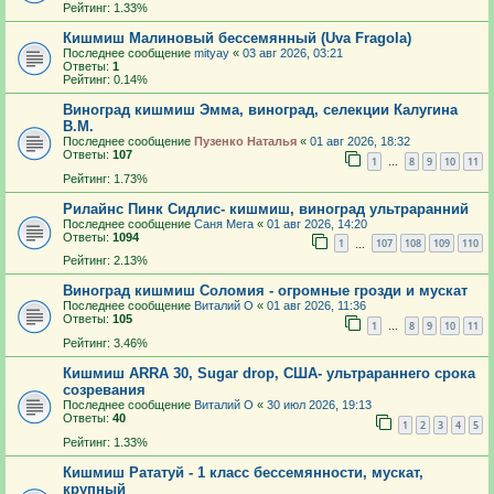
Рейтинг: 1.33%
Кишмиш Малиновый бессемянный (Uva Fragola)
Последнее сообщение
mityay
«
03 авг 2026, 03:21
Ответы:
1
Рейтинг: 0.14%
Виноград кишмиш Эмма, виноград, селекции Калугина
В.М.
Последнее сообщение
Пузенко Наталья
«
01 авг 2026, 18:32
Ответы:
107
1
8
9
10
11
…
Рейтинг: 1.73%
Рилайнс Пинк Сидлис- кишмиш, виноград ультраранний
Последнее сообщение
Саня Мега
«
01 авг 2026, 14:20
Ответы:
1094
1
107
108
109
110
…
Рейтинг: 2.13%
Виноград кишмиш Соломия - огромные грозди и мускат
Последнее сообщение
Виталий О
«
01 авг 2026, 11:36
Ответы:
105
1
8
9
10
11
…
Рейтинг: 3.46%
Кишмиш ARRA 30, Sugar drop, США- ультрараннего срока
созревания
Последнее сообщение
Виталий О
«
30 июл 2026, 19:13
Ответы:
40
1
2
3
4
5
Рейтинг: 1.33%
Кишмиш Рататуй - 1 класс бессемянности, мускат,
крупный