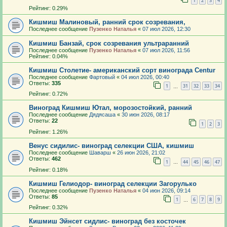
1
2
3
4
Рейтинг: 0.29%
Кишмиш Малиновый, ранний срок созревания,
Последнее сообщение
Пузенко Наталья
«
07 июл 2026, 12:30
Кишмиш Банзай, срок созревания ультраранний
Последнее сообщение
Пузенко Наталья
«
07 июл 2026, 11:56
Рейтинг: 0.04%
Кишмиш Столетие- американский сорт винограда Centur
Последнее сообщение
Фартовый
«
04 июл 2026, 00:40
Ответы:
335
1
31
32
33
34
…
Рейтинг: 0.72%
Виноград Кишмиш Ютал, морозостойкий, ранний
Последнее сообщение
Дядясаша
«
30 июн 2026, 08:17
Ответы:
22
1
2
3
Рейтинг: 1.26%
Венус сидилис- виноград селекции США, кишмиш
Последнее сообщение
Шаварш
«
26 июн 2026, 21:02
Ответы:
462
1
44
45
46
47
…
Рейтинг: 0.18%
Кишмиш Гелиодор- виноград селекции Загорулько
Последнее сообщение
Пузенко Наталья
«
04 июн 2026, 09:14
Ответы:
85
1
6
7
8
9
…
Рейтинг: 0.32%
Кишмиш Эйнсет сидлис- виноград без косточек