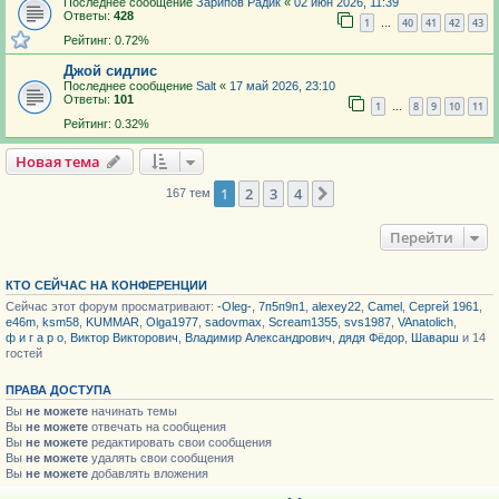
Последнее сообщение
Зарипов Радик
«
02 июн 2026, 11:39
Ответы:
428
1
40
41
42
43
…
Рейтинг: 0.72%
Джой сидлис
Последнее сообщение
Salt
«
17 май 2026, 23:10
Ответы:
101
1
8
9
10
11
…
Рейтинг: 0.32%
Новая тема
1
2
3
4
След.
167 тем
Перейти
КТО СЕЙЧАС НА КОНФЕРЕНЦИИ
Сейчас этот форум просматривают:
-Oleg-
,
7п5п9п1
,
alexey22
,
Camel
,
Сергей 1961
,
e46m
,
ksm58
,
KUMMAR
,
Olga1977
,
sadovmax
,
Scream1355
,
svs1987
,
VAnatolich
,
ф и г а р о
,
Виктор Викторович
,
Владимир Александрович
,
дядя Фёдор
,
Шаварш
и 14
гостей
ПРАВА ДОСТУПА
Вы
не можете
начинать темы
Вы
не можете
отвечать на сообщения
Вы
не можете
редактировать свои сообщения
Вы
не можете
удалять свои сообщения
Вы
не можете
добавлять вложения