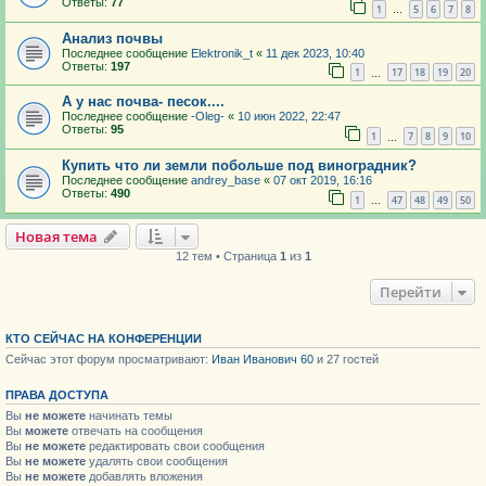
Ответы:
77
1
5
6
7
8
…
Анализ почвы
Последнее сообщение
Elektronik_t
«
11 дек 2023, 10:40
Ответы:
197
1
17
18
19
20
…
А у нас почва- песок....
Последнее сообщение
-Oleg-
«
10 июн 2022, 22:47
Ответы:
95
1
7
8
9
10
…
Купить что ли земли побольше под виноградник?
Последнее сообщение
andrey_base
«
07 окт 2019, 16:16
Ответы:
490
1
47
48
49
50
…
Новая тема
12 тем • Страница
1
из
1
Перейти
КТО СЕЙЧАС НА КОНФЕРЕНЦИИ
Сейчас этот форум просматривают:
Иван Иванович 60
и 27 гостей
ПРАВА ДОСТУПА
Вы
не можете
начинать темы
Вы
можете
отвечать на сообщения
Вы
не можете
редактировать свои сообщения
Вы
не можете
удалять свои сообщения
Вы
не можете
добавлять вложения