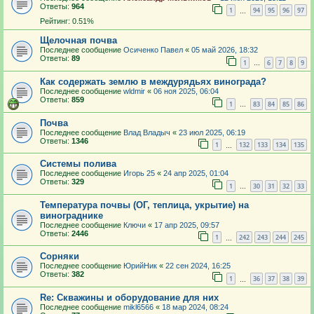
Ответы:
964
1
94
95
96
97
…
Рейтинг: 0.51%
Щелочная почва
Последнее сообщение
Осиченко Павел
«
05 май 2026, 18:32
Ответы:
89
1
6
7
8
9
…
Как содержать землю в междурядьях винограда?
Последнее сообщение
wldmir
«
06 ноя 2025, 06:04
Ответы:
859
1
83
84
85
86
…
Почва
Последнее сообщение
Влад Владыч
«
23 июл 2025, 06:19
Ответы:
1346
1
132
133
134
135
…
Системы полива
Последнее сообщение
Игорь 25
«
24 апр 2025, 01:04
Ответы:
329
1
30
31
32
33
…
Температура почвы (ОГ, теплица, укрытие) на
винограднике
Последнее сообщение
Ключи
«
17 апр 2025, 09:57
Ответы:
2446
1
242
243
244
245
…
Сорняки
Последнее сообщение
ЮрийНик
«
22 сен 2024, 16:25
Ответы:
382
1
36
37
38
39
…
Re: Скважины и оборудование для них
Последнее сообщение
mikl6566
«
18 мар 2024, 08:24