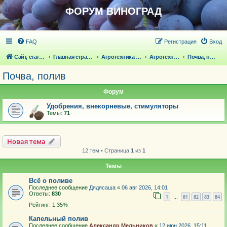
ФОРУМ ВИНОГРАД
FAQ
Регистрация
Вход
Сайт, статьи
Главная страница
Агротехника выращивания винограда
Агротехника выращивания винограда
Почва, полив
Почва, полив
Форум
Удобрения, внекорневые, стимуляторы
Темы:
71
Новая тема
12 тем • Страница
1
из
1
Темы
Всё о поливе
Последнее сообщение
Дядясаша
«
06 авг 2026, 14:01
Ответы:
830
1
81
82
83
84
…
Рейтинг: 1.35%
Капельный полив
Последнее сообщение
Александр Мельников
«
12 июн 2026, 15:11